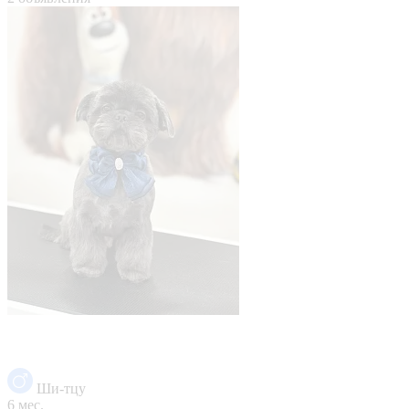
Ши-тцу
6 мес.