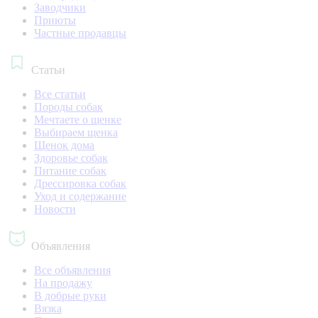
Заводчики
Приюты
Частные продавцы
Статьи
Все статьи
Породы собак
Мечтаете о щенке
Выбираем щенка
Щенок дома
Здоровье собак
Питание собак
Дрессировка собак
Уход и содержание
Новости
Объявления
Все объявления
На продажу
В добрые руки
Вязка