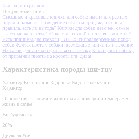
Больше материалов
Популярные статьи
Смешные и красивые клички для собак: имена для разных
пород и размеров
Разведение собак на продажу: основы,
правила, есть ли выгода?
Клички для собак-девочек: самые
классные варианты
Собака стала вялой и потеряла аппетит?
Есть причины для тревоги
ТОП-25 гипоаллергенных пород
собак
Желтая рвота у собаки: возможные причины и лечение
На какой день течки нужно вязать собаку
Как отучить собаку
от привычки писать на кровать или диван
Характеристика породы ши-тцу
Характер
Воспитание
Здоровье
Уход и содержание
Характер
Отношения с людьми и животными, повадки и темперамент,
жизнь в семье
Возбудимость
20%
Дружелюбие