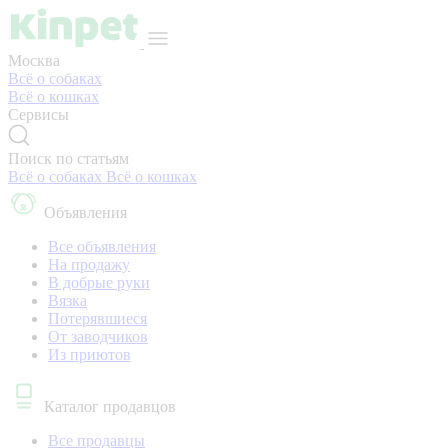
Москва
Всё о собаках
Всё о кошках
Сервисы
Поиск по статьям
Всё о собаках
Всё о кошках
Объявления
Все объявления
На продажу
В добрые руки
Вязка
Потерявшиеся
От заводчиков
Из приютов
Каталог продавцов
Все продавцы