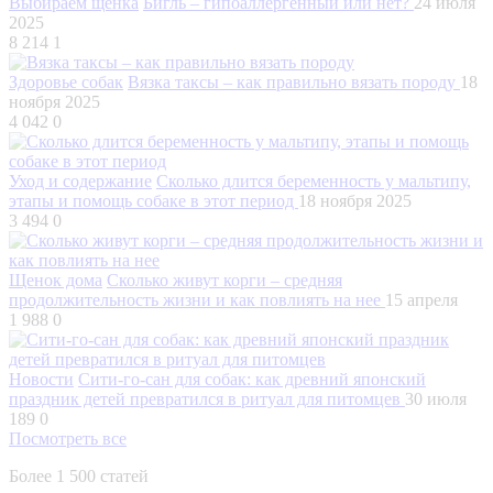
Выбираем щенка
Бигль – гипоаллергенный или нет?
24 июля
2025
8 214
1
Здоровье собак
Вязка таксы – как правильно вязать породу
18
ноября 2025
4 042
0
Уход и содержание
Сколько длится беременность у мальтипу,
этапы и помощь собаке в этот период
18 ноября 2025
3 494
0
Щенок дома
Сколько живут корги – средняя
продолжительность жизни и как повлиять на нее
15 апреля
1 988
0
Новости
Сити-го-сан для собак: как древний японский
праздник детей превратился в ритуал для питомцев
30 июля
189
0
Посмотреть все
Более 1 500 статей