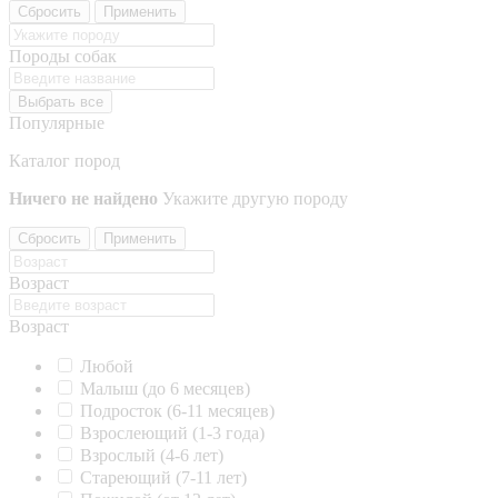
Сбросить
Применить
Породы собак
Выбрать все
Популярные
Каталог пород
Ничего не найдено
Укажите другую породу
Сбросить
Применить
Возраст
Возраст
Любой
Малыш (до 6 месяцев)
Подросток (6-11 месяцев)
Взрослеющий (1-3 года)
Взрослый (4-6 лет)
Стареющий (7-11 лет)