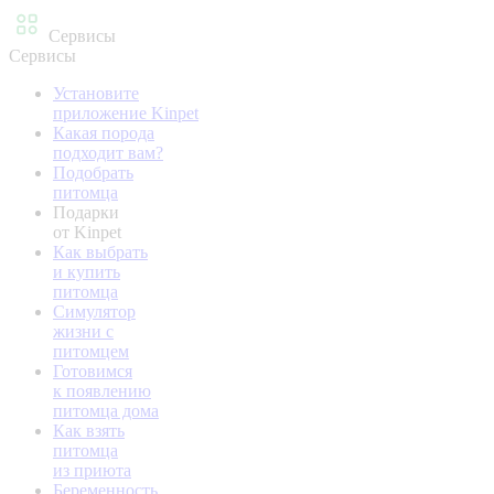
Сервисы
Сервисы
Установите
приложение Kinpet
Какая порода
подходит вам?
Подобрать
питомца
Подарки
от Kinpet
Как выбрать
и купить
питомца
Симулятор
жизни с
питомцем
Готовимся
к появлению
питомца дома
Как взять
питомца
из приюта
Беременность