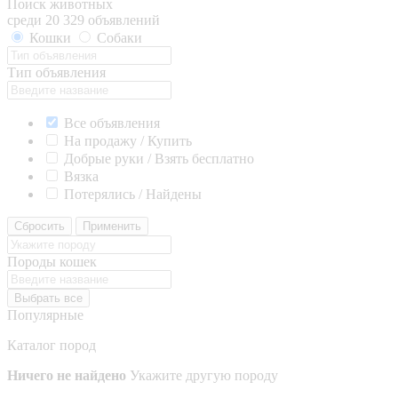
Поиск животных
среди 20 329 объявлений
Кошки
Собаки
Тип объявления
Все объявления
На продажу / Купить
Добрые руки / Взять бесплатно
Вязка
Потерялись / Найдены
Сбросить
Применить
Породы кошек
Выбрать все
Популярные
Каталог пород
Ничего не найдено
Укажите другую породу