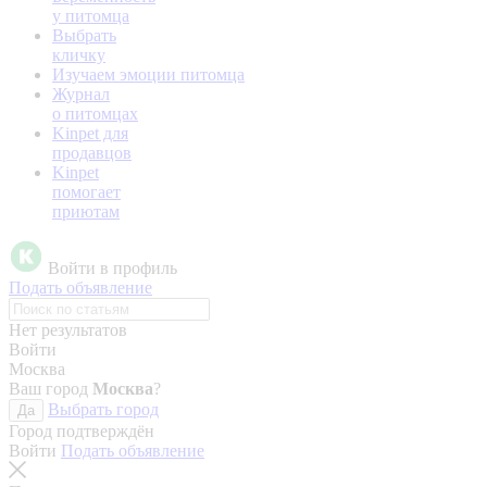
у питомца
Выбрать
кличку
Изучаем эмоции питомца
Журнал
о питомцах
Kinpet для
продавцов
Kinpet
помогает
приютам
Войти в профиль
Подать объявление
Нет результатов
Войти
Москва
Ваш город
Москва
?
Выбрать город
Да
Город подтверждён
Войти
Подать объявление