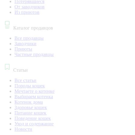
Потерявшиеся
От заводчиков
Из приютов
Каталог продавцов
Все продавцы
Заводчики
Приюты
Частные продавцы
Статьи
Все статьи
Породы кошек
Мечтаете о котенке
Выбираем котенка
Котенок дома
Здоровье кошек
Питание кошек
Поведение кошек
Уход и содержание
Новости