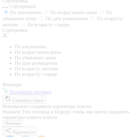
Сортировка
Сортировать
По умолчанию
По возрастанию цены
По
убыванию цены
По дате размещения
По возрасту:
моложе
По возрасту: старше
Сортировка
По умолчанию
По возрастанию цены
По убыванию цены
По дате размещения
По возрасту: моложе
По возрасту: старше
Фильтры
Подобрать питомца
Сохранить поиск
Невозможно сохранить параметры поиска
Укажите Тип питомца и Породу, чтобы мы могли сохранить
параметры вашего поиска
Понятно
Поделиться