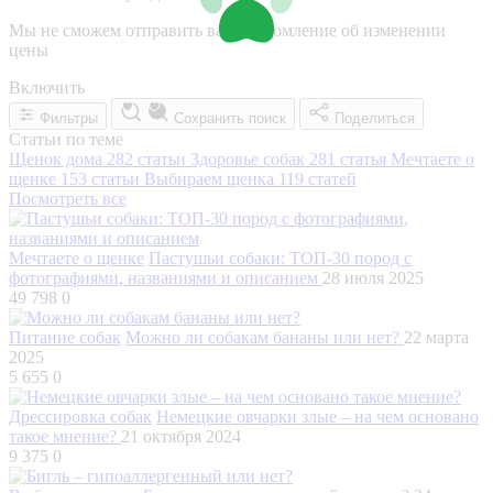
Мы не сможем отправить вам уведомление об изменении
цены
Включить
Фильтры
Сохранить поиск
Поделиться
Статьи по теме
Щенок дома
282 статьи
Здоровье собак
281 статья
Мечтаете о
щенке
153 статьи
Выбираем щенка
119 статей
Посмотреть все
Мечтаете о щенке
Пастушьи собаки: ТОП-30 пород с
фотографиями, названиями и описанием
28 июля 2025
49 798
0
Питание собак
Можно ли собакам бананы или нет?
22 марта
2025
5 655
0
Дрессировка собак
Немецкие овчарки злые – на чем основано
такое мнение?
21 октября 2024
9 375
0