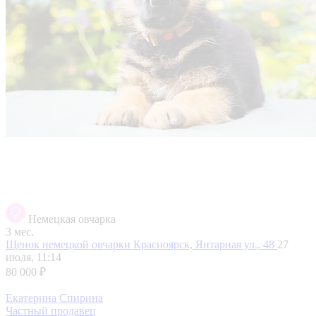
Немецкая овчарка
3 мес.
Щенок немецкой овчарки
Красноярск, Янтарная ул., 48
27
июля, 11:14
80 000 ₽
Екатерина Спирина
Частный продавец