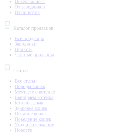
Потерявшиеся
От заводчиков
Из приютов
Каталог продавцов
Все продавцы
Заводчики
Приюты
Частные продавцы
Статьи
Все статьи
Породы кошек
Мечтаете о котенке
Выбираем котенка
Котенок дома
Здоровье кошек
Питание кошек
Поведение кошек
Уход и содержание
Новости