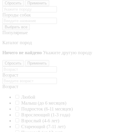
Сбросить
Применить
Породы собак
Выбрать все
Популярные
Каталог пород
Ничего не найдено
Укажите другую породу
Сбросить
Применить
Возраст
Возраст
Любой
Малыш (до 6 месяцев)
Подросток (6-11 месяцев)
Взрослеющий (1-3 года)
Взрослый (4-6 лет)
Стареющий (7-11 лет)