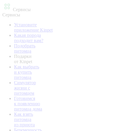
Сервисы
Сервисы
Установите
приложение Kinpet
Какая порода
подходит вам?
Подобрать
питомца
Подарки
от Kinpet
Как выбрать
и купить
питомца
Симулятор
жизни с
питомцем
Готовимся
к появлению
питомца дома
Как взять
питомца
из приюта
Беременность