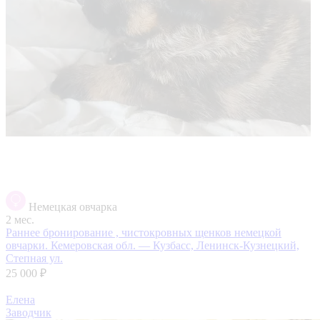
Немецкая овчарка
2 мес.
Раннее бронирование , чистокровных щенков немецкой
овчарки.
Кемеровская обл. — Кузбасс, Ленинск-Кузнецкий,
Степная ул.
25 000 ₽
Елена
Заводчик