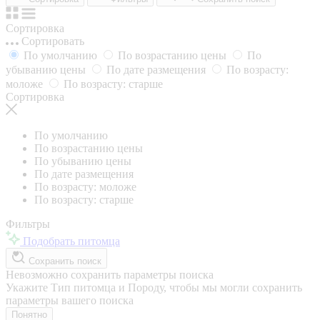
Сортировка
Сортировать
По умолчанию
По возрастанию цены
По
убыванию цены
По дате размещения
По возрасту:
моложе
По возрасту: старше
Сортировка
По умолчанию
По возрастанию цены
По убыванию цены
По дате размещения
По возрасту: моложе
По возрасту: старше
Фильтры
Подобрать питомца
Сохранить поиск
Невозможно сохранить параметры поиска
Укажите Тип питомца и Породу, чтобы мы могли сохранить
параметры вашего поиска
Понятно