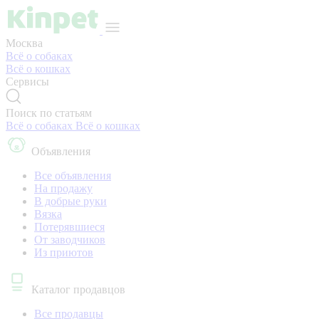
Москва
Всё о собаках
Всё о кошках
Сервисы
Поиск по статьям
Всё о собаках
Всё о кошках
Объявления
Все объявления
На продажу
В добрые руки
Вязка
Потерявшиеся
От заводчиков
Из приютов
Каталог продавцов
Все продавцы