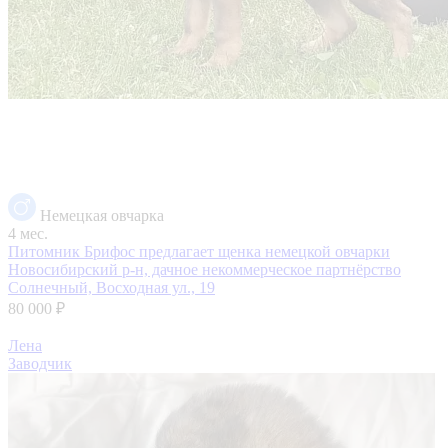
Немецкая овчарка
4 мес.
Питомник Брифос предлагает щенка немецкой овчарки
Новосибирский р-н, дачное некоммерческое партнёрство
Солнечный, Восходная ул., 19
80 000 ₽
Лена
Заводчик