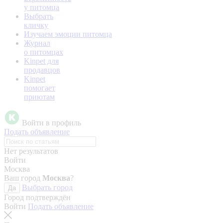
у питомца
Выбрать
кличку
Изучаем эмоции питомца
Журнал
о питомцах
Kinpet для
продавцов
Kinpet
помогает
приютам
Войти в профиль
Подать объявление
Нет результатов
Войти
Москва
Ваш город
Москва
?
Выбрать город
Да
Город подтверждён
Войти
Подать объявление