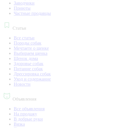
Заводчики
Приюты
Частные продавцы
Статьи
Все статьи
Породы собак
Мечтаете о щенке
Выбираем щенка
Щенок дома
Здоровье собак
Питание собак
Дрессировка собак
Уход и содержание
Новости
Объявления
Все объявления
На продажу
В добрые руки
Вязка