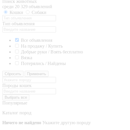
Поиск животных
среди 20 329 объявлений
Кошки
Собаки
Тип объявления
Все объявления
На продажу / Купить
Добрые руки / Взять бесплатно
Вязка
Потерялись / Найдены
Сбросить
Применить
Породы кошек
Выбрать все
Популярные
Каталог пород
Ничего не найдено
Укажите другую породу