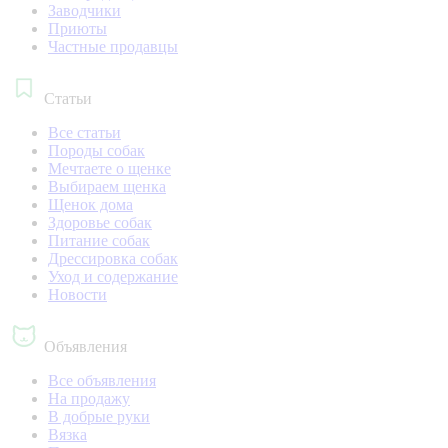
Заводчики
Приюты
Частные продавцы
Статьи
Все статьи
Породы собак
Мечтаете о щенке
Выбираем щенка
Щенок дома
Здоровье собак
Питание собак
Дрессировка собак
Уход и содержание
Новости
Объявления
Все объявления
На продажу
В добрые руки
Вязка