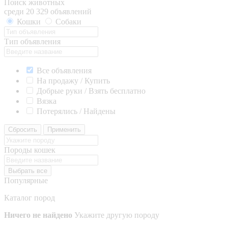
Поиск животных
среди 20 329 объявлений
Кошки
Собаки
Тип объявления
Все объявления
На продажу / Купить
Добрые руки / Взять бесплатно
Вязка
Потерялись / Найдены
Сбросить
Применить
Породы кошек
Выбрать все
Популярные
Каталог пород
Ничего не найдено
Укажите другую породу