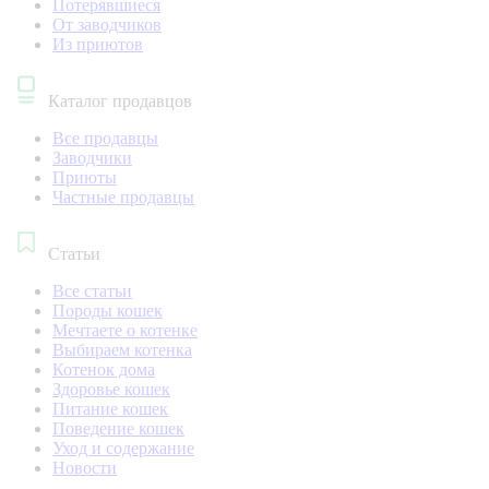
Потерявшиеся
От заводчиков
Из приютов
Каталог продавцов
Все продавцы
Заводчики
Приюты
Частные продавцы
Статьи
Все статьи
Породы кошек
Мечтаете о котенке
Выбираем котенка
Котенок дома
Здоровье кошек
Питание кошек
Поведение кошек
Уход и содержание
Новости