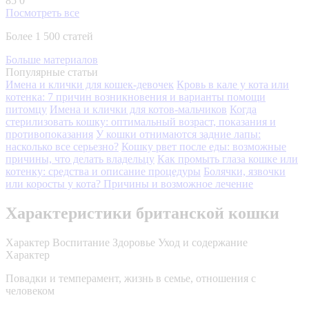
85
0
Посмотреть все
Более 1 500 статей
Больше материалов
Популярные статьи
Имена и клички для кошек-девочек
Кровь в кале у кота или
котенка: 7 причин возникновения и варианты помощи
питомцу
Имена и клички для котов-мальчиков
Когда
стерилизовать кошку: оптимальный возраст, показания и
противопоказания
У кошки отнимаются задние лапы:
насколько все серьезно?
Кошку рвет после еды: возможные
причины, что делать владельцу
Как промыть глаза кошке или
котенку: средства и описание процедуры
Болячки, язвочки
или коросты у кота? Причины и возможное лечение
Характеристики британской кошки
Характер
Воспитание
Здоровье
Уход и содержание
Характер
Повадки и темперамент, жизнь в семье, отношения с
человеком