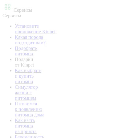
Сервисы
Сервисы
Установите
приложение Kinpet
Какая порода
подходит вам?
Подобрать
питомца
Подарки
от Kinpet
Как выбрать
и купить
питомца
Симулятор
жизни с
питомцем
Готовимся
к появлению
питомца дома
Как взять
питомца
из приюта
Беременность