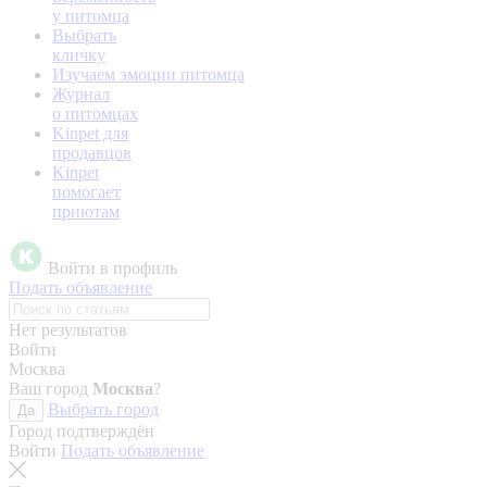
у питомца
Выбрать
кличку
Изучаем эмоции питомца
Журнал
о питомцах
Kinpet для
продавцов
Kinpet
помогает
приютам
Войти в профиль
Подать объявление
Нет результатов
Войти
Москва
Ваш город
Москва
?
Выбрать город
Да
Город подтверждён
Войти
Подать объявление