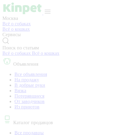
Москва
Всё о собаках
Всё о кошках
Сервисы
Поиск по статьям
Всё о собаках
Всё о кошках
Объявления
Все объявления
На продажу
В добрые руки
Вязка
Потерявшиеся
От заводчиков
Из приютов
Каталог продавцов
Все продавцы