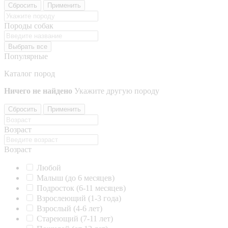
Сбросить
Применить
Породы собак
Выбрать все
Популярные
Каталог пород
Ничего не найдено
Укажите другую породу
Сбросить
Применить
Возраст
Возраст
Любой
Малыш (до 6 месяцев)
Подросток (6-11 месяцев)
Взрослеющий (1-3 года)
Взрослый (4-6 лет)
Стареющий (7-11 лет)