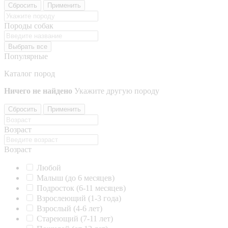
Сбросить
Применить
Породы собак
Выбрать все
Популярные
Каталог пород
Ничего не найдено
Укажите другую породу
Сбросить
Применить
Возраст
Возраст
Любой
Малыш (до 6 месяцев)
Подросток (6-11 месяцев)
Взрослеющий (1-3 года)
Взрослый (4-6 лет)
Стареющий (7-11 лет)