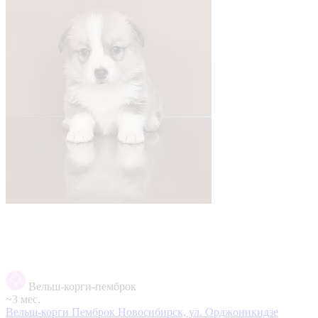
Вельш-корги-пемброк
~3 мес.
Вельш-корги Пемброк
Новосибирск, ул. Орджоникидзе