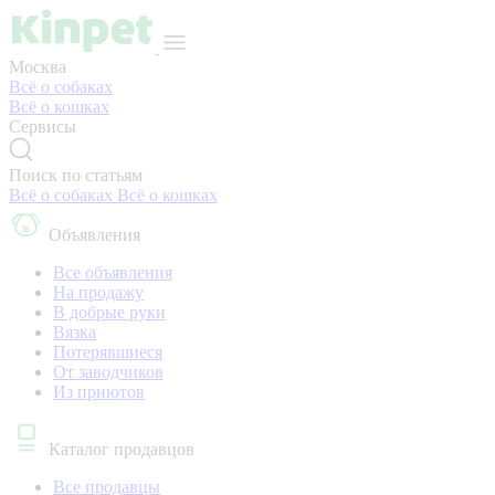
Москва
Всё о собаках
Всё о кошках
Сервисы
Поиск по статьям
Всё о собаках
Всё о кошках
Объявления
Все объявления
На продажу
В добрые руки
Вязка
Потерявшиеся
От заводчиков
Из приютов
Каталог продавцов
Все продавцы