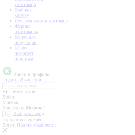
у питомца
Выбрать
кличку
Изучаем эмоции питомца
Журнал
о питомцах
Kinpet для
продавцов
Kinpet
помогает
приютам
Войти в профиль
Подать объявление
Нет результатов
Войти
Москва
Ваш город
Москва
?
Выбрать город
Да
Город подтверждён
Войти
Подать объявление