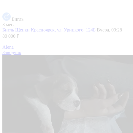
Бигль
3 мес.
Бигль Щенки
Красноярск, ул. Урицкого, 124Б
Вчера, 09:28
80 000 ₽
Alena
Заводчик