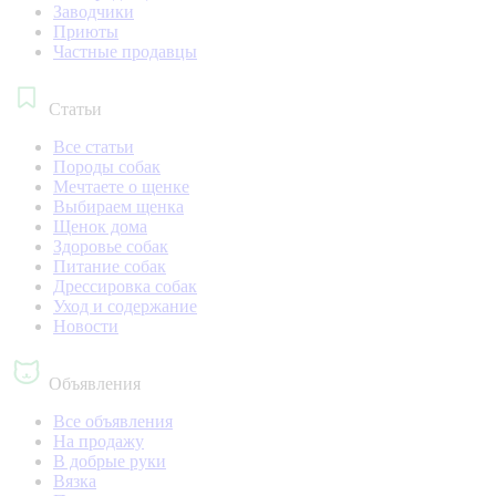
Заводчики
Приюты
Частные продавцы
Статьи
Все статьи
Породы собак
Мечтаете о щенке
Выбираем щенка
Щенок дома
Здоровье собак
Питание собак
Дрессировка собак
Уход и содержание
Новости
Объявления
Все объявления
На продажу
В добрые руки
Вязка