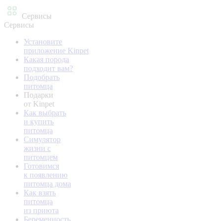
Сервисы
Сервисы
Установите
приложение Kinpet
Какая порода
подходит вам?
Подобрать
питомца
Подарки
от Kinpet
Как выбрать
и купить
питомца
Симулятор
жизни с
питомцем
Готовимся
к появлению
питомца дома
Как взять
питомца
из приюта
Беременность