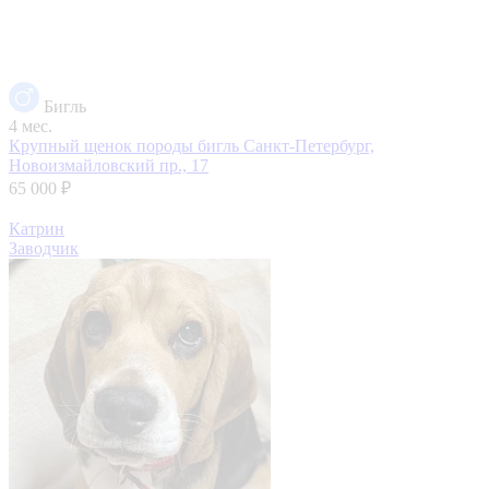
Бигль
4 мес.
Крупный щенок породы бигль
Санкт-Петербург,
Новоизмайловский пр., 17
65 000 ₽
Катрин
Заводчик