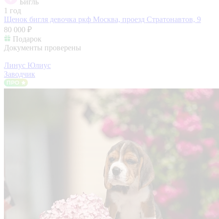
Бигль
1 год
Щенок бигля девочка ркф
Москва, проезд Стратонавтов, 9
80 000 ₽
Подарок
Документы проверены
Линус Юлиус
Заводчик