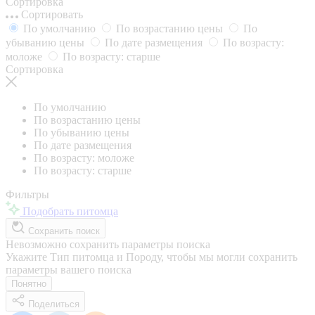
Сортировка
Сортировать
По умолчанию
По возрастанию цены
По
убыванию цены
По дате размещения
По возрасту:
моложе
По возрасту: старше
Сортировка
По умолчанию
По возрастанию цены
По убыванию цены
По дате размещения
По возрасту: моложе
По возрасту: старше
Фильтры
Подобрать питомца
Сохранить поиск
Невозможно сохранить параметры поиска
Укажите Тип питомца и Породу, чтобы мы могли сохранить
параметры вашего поиска
Понятно
Поделиться