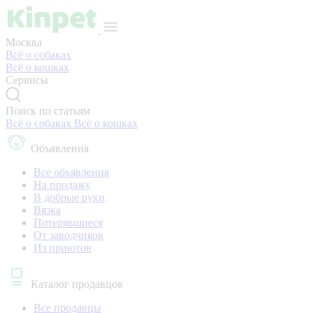
Москва
Всё о собаках
Всё о кошках
Сервисы
Поиск по статьям
Всё о собаках
Всё о кошках
Объявления
Все объявления
На продажу
В добрые руки
Вязка
Потерявшиеся
От заводчиков
Из приютов
Каталог продавцов
Все продавцы