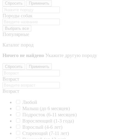
Сбросить
Применить
Породы собак
Выбрать все
Популярные
Каталог пород
Ничего не найдено
Укажите другую породу
Сбросить
Применить
Возраст
Возраст
Любой
Малыш (до 6 месяцев)
Подросток (6-11 месяцев)
Взрослеющий (1-3 года)
Взрослый (4-6 лет)
Стареющий (7-11 лет)