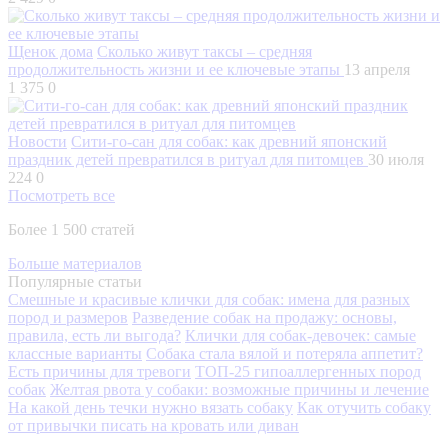
Щенок дома
Сколько живут таксы – средняя
продолжительность жизни и ее ключевые этапы
13 апреля
1 375
0
Новости
Сити-го-сан для собак: как древний японский
праздник детей превратился в ритуал для питомцев
30 июля
224
0
Посмотреть все
Более 1 500 статей
Больше материалов
Популярные статьи
Смешные и красивые клички для собак: имена для разных
пород и размеров
Разведение собак на продажу: основы,
правила, есть ли выгода?
Клички для собак-девочек: самые
классные варианты
Собака стала вялой и потеряла аппетит?
Есть причины для тревоги
ТОП-25 гипоаллергенных пород
собак
Желтая рвота у собаки: возможные причины и лечение
На какой день течки нужно вязать собаку
Как отучить собаку
от привычки писать на кровать или диван