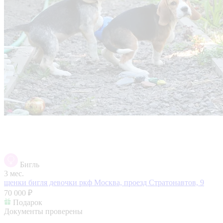
Бигль
3 мес.
щенки бигля девочки ркф
Москва, проезд Стратонавтов, 9
70 000 ₽
Подарок
Документы проверены