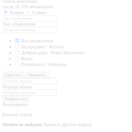
Поиск животных
среди 20 329 объявлений
Кошки
Собаки
Тип объявления
Все объявления
На продажу / Купить
Добрые руки / Взять бесплатно
Вязка
Потерялись / Найдены
Сбросить
Применить
Породы кошек
Выбрать все
Популярные
Каталог пород
Ничего не найдено
Укажите другую породу