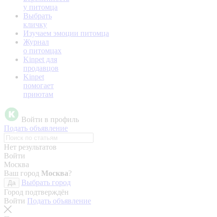
у питомца
Выбрать
кличку
Изучаем эмоции питомца
Журнал
о питомцах
Kinpet для
продавцов
Kinpet
помогает
приютам
Войти в профиль
Подать объявление
Нет результатов
Войти
Москва
Ваш город
Москва
?
Выбрать город
Да
Город подтверждён
Войти
Подать объявление