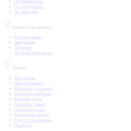
Потерявшиеся
От заводчиков
Из приютов
Каталог продавцов
Все продавцы
Заводчики
Приюты
Частные продавцы
Статьи
Все статьи
Породы кошек
Мечтаете о котенке
Выбираем котенка
Котенок дома
Здоровье кошек
Питание кошек
Поведение кошек
Уход и содержание
Новости