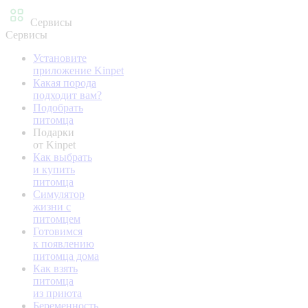
Сервисы
Сервисы
Установите
приложение Kinpet
Какая порода
подходит вам?
Подобрать
питомца
Подарки
от Kinpet
Как выбрать
и купить
питомца
Симулятор
жизни с
питомцем
Готовимся
к появлению
питомца дома
Как взять
питомца
из приюта
Беременность