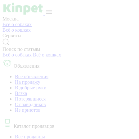
Москва
Всё о собаках
Всё о кошках
Сервисы
Поиск по статьям
Всё о собаках
Всё о кошках
Объявления
Все объявления
На продажу
В добрые руки
Вязка
Потерявшиеся
От заводчиков
Из приютов
Каталог продавцов
Все продавцы