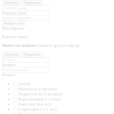
Сбросить
Применить
Породы собак
Выбрать все
Популярные
Каталог пород
Ничего не найдено
Укажите другую породу
Сбросить
Применить
Возраст
Возраст
Любой
Малыш (до 6 месяцев)
Подросток (6-11 месяцев)
Взрослеющий (1-3 года)
Взрослый (4-6 лет)
Стареющий (7-11 лет)