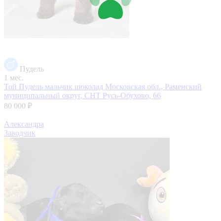
Пудель
1 мес.
Той Пудель мальчик шоколад
Московская обл., Раменский
муниципальный округ, СНТ Русь-Обухово, 66
80 000 ₽
Александра
Заводчик