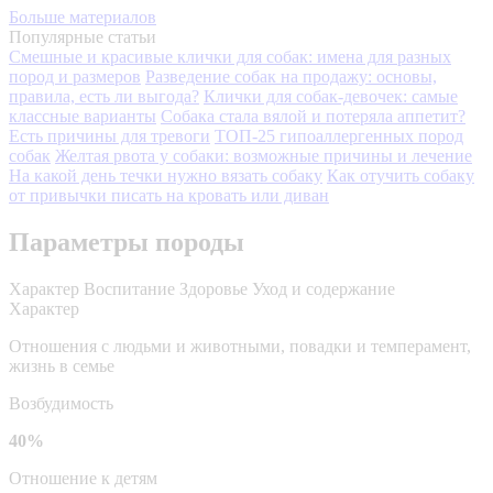
Больше материалов
Популярные статьи
Смешные и красивые клички для собак: имена для разных
пород и размеров
Разведение собак на продажу: основы,
правила, есть ли выгода?
Клички для собак-девочек: самые
классные варианты
Собака стала вялой и потеряла аппетит?
Есть причины для тревоги
ТОП-25 гипоаллергенных пород
собак
Желтая рвота у собаки: возможные причины и лечение
На какой день течки нужно вязать собаку
Как отучить собаку
от привычки писать на кровать или диван
Параметры породы
Характер
Воспитание
Здоровье
Уход и содержание
Характер
Отношения с людьми и животными, повадки и темперамент,
жизнь в семье
Возбудимость
40%
Отношение к детям