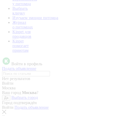
у питомца
Выбрать
кличку
Изучаем эмоции питомца
Журнал
о питомцах
Kinpet для
продавцов
Kinpet
помогает
приютам
Войти в профиль
Подать объявление
Нет результатов
Войти
Москва
Ваш город
Москва
?
Выбрать город
Да
Город подтверждён
Войти
Подать объявление