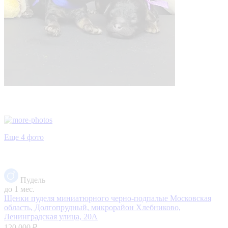
Еще 4 фото
Пудель
до 1 мес.
Щенки пуделя миниатюрного черно-подпалые
Московская
область, Долгопрудный, микрорайон Хлебниково,
Ленинградская улица, 20А
120 000 ₽