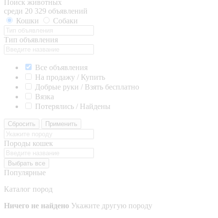
Поиск животных
среди 20 329 объявлений
Кошки
Собаки
Тип объявления
Все объявления
На продажу / Купить
Добрые руки / Взять бесплатно
Вязка
Потерялись / Найдены
Сбросить
Применить
Породы кошек
Выбрать все
Популярные
Каталог пород
Ничего не найдено
Укажите другую породу