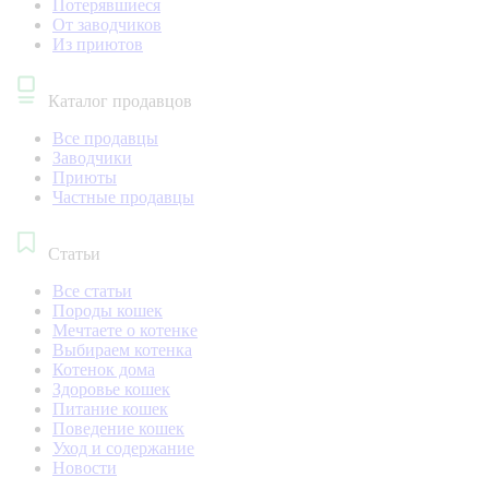
Потерявшиеся
От заводчиков
Из приютов
Каталог продавцов
Все продавцы
Заводчики
Приюты
Частные продавцы
Статьи
Все статьи
Породы кошек
Мечтаете о котенке
Выбираем котенка
Котенок дома
Здоровье кошек
Питание кошек
Поведение кошек
Уход и содержание
Новости