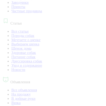
Заводчики
Приюты
Частные продавцы
Статьи
Все статьи
Породы собак
Мечтаете о щенке
Выбираем щенка
Щенок дома
Здоровье собак
Питание собак
Дрессировка собак
Уход и содержание
Новости
Объявления
Все объявления
На продажу
В добрые руки
Вязка