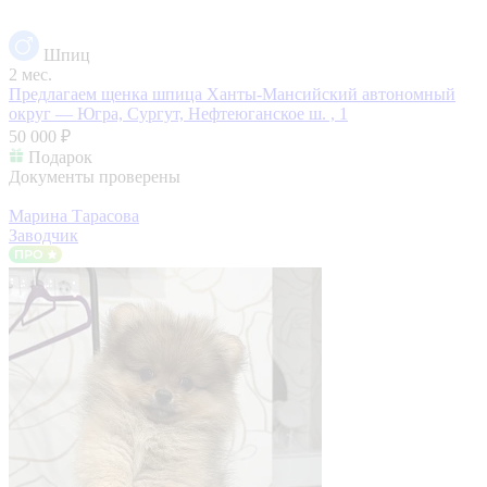
Шпиц
2 мес.
Предлагаем щенка шпица
Ханты-Мансийский автономный
округ — Югра, Сургут, Нефтеюганское ш. , 1
50 000 ₽
Подарок
Документы проверены
Марина Тарасова
Заводчик