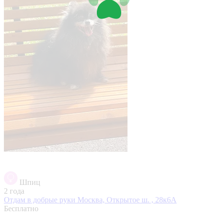
Шпиц
2 года
Отдам в добрые руки
Москва, Открытое ш. , 28к6А
Бесплатно