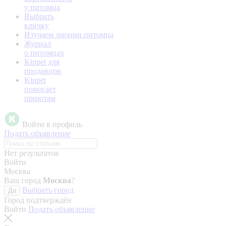
у питомца
Выбрать
кличку
Изучаем эмоции питомца
Журнал
о питомцах
Kinpet для
продавцов
Kinpet
помогает
приютам
Войти в профиль
Подать объявление
Нет результатов
Войти
Москва
Ваш город
Москва
?
Выбрать город
Да
Город подтверждён
Войти
Подать объявление