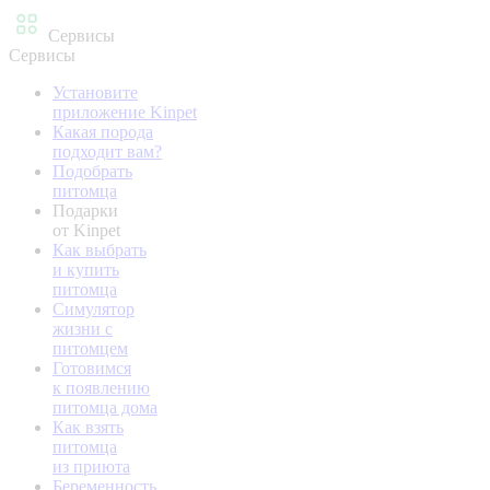
Сервисы
Сервисы
Установите
приложение Kinpet
Какая порода
подходит вам?
Подобрать
питомца
Подарки
от Kinpet
Как выбрать
и купить
питомца
Симулятор
жизни с
питомцем
Готовимся
к появлению
питомца дома
Как взять
питомца
из приюта
Беременность