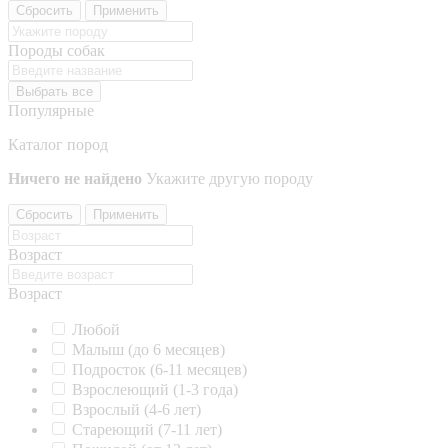
Сбросить
Применить
Породы собак
Выбрать все
Популярные
Каталог пород
Ничего не найдено
Укажите другую породу
Сбросить
Применить
Возраст
Возраст
Любой
Малыш (до 6 месяцев)
Подросток (6-11 месяцев)
Взрослеющий (1-3 года)
Взрослый (4-6 лет)
Стареющий (7-11 лет)