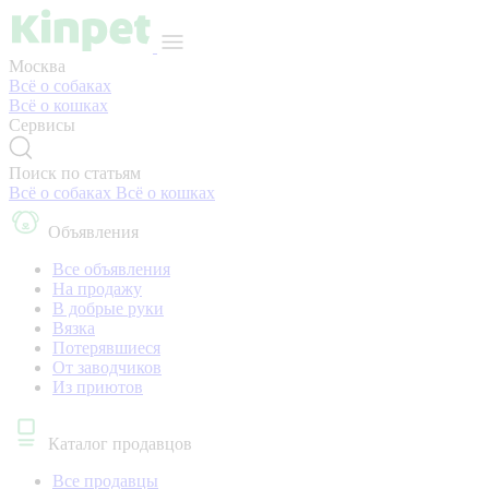
Москва
Всё о собаках
Всё о кошках
Сервисы
Поиск по статьям
Всё о собаках
Всё о кошках
Объявления
Все объявления
На продажу
В добрые руки
Вязка
Потерявшиеся
От заводчиков
Из приютов
Каталог продавцов
Все продавцы