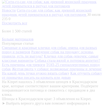
Новости
Сити-го-сан для собак: как древний японский
праздник детей превратился в ритуал для питомцев
30 июля
235
0
Посмотреть все
Более 1 500 статей
Больше материалов
Популярные статьи
Смешные и красивые клички для собак: имена для разных
пород и размеров
Разведение собак на продажу: основы,
правила, есть ли выгода?
Клички для собак-девочек: самые
классные варианты
Собака стала вялой и потеряла аппетит?
Есть причины для тревоги
ТОП-25 гипоаллергенных пород
собак
Желтая рвота у собаки: возможные причины и лечение
На какой день течки нужно вязать собаку
Как отучить собаку
от привычки писать на кровать или диван
На Kinpet нашлось 3 объявления шпицев в Краснодарском
крае, которые соответствуют вашим критериям. Подберите
понравившегося питомца и свяжитесь с продавцом в два
клика.
Шпицы в Краснодарском крае: 3 объявления на Kinpet.
➤ Выбрать верного друга вам поможет информация в