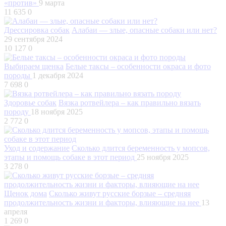
«против»
9 марта
11 635
0
Дрессировка собак
Алабаи — злые, опасные собаки или нет?
29 сентября 2024
10 127
0
Выбираем щенка
Белые таксы – особенности окраса и фото
породы
1 декабря 2024
7 698
0
Здоровье собак
Вязка ротвейлера – как правильно вязать
породу
18 ноября 2025
2 772
0
Уход и содержание
Сколько длится беременность у мопсов,
этапы и помощь собаке в этот период
25 ноября 2025
3 278
0
Щенок дома
Сколько живут русские борзые – средняя
продолжительность жизни и факторы, влияющие на нее
13
апреля
1 269
0