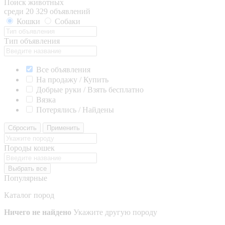
Поиск животных
среди 20 329 объявлений
Кошки
Собаки
Тип объявления
Все объявления
На продажу / Купить
Добрые руки / Взять бесплатно
Вязка
Потерялись / Найдены
Сбросить
Применить
Породы кошек
Выбрать все
Популярные
Каталог пород
Ничего не найдено
Укажите другую породу