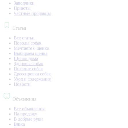
Заводчики
Приюты
Частные продавцы
Статьи
Все статьи
Породы собак
Мечтаете о щенке
Выбираем щенка
Щенок дома
Здоровье собак
Питание собак
Дрессировка собак
Уход и содержание
Новости
Объявления
Все объявления
На продажу
В добрые руки
Вязка