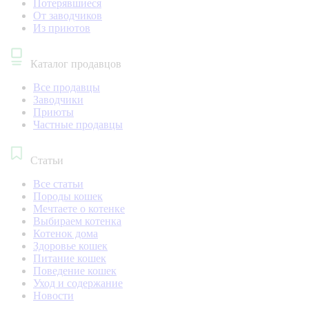
Потерявшиеся
От заводчиков
Из приютов
Каталог продавцов
Все продавцы
Заводчики
Приюты
Частные продавцы
Статьи
Все статьи
Породы кошек
Мечтаете о котенке
Выбираем котенка
Котенок дома
Здоровье кошек
Питание кошек
Поведение кошек
Уход и содержание
Новости