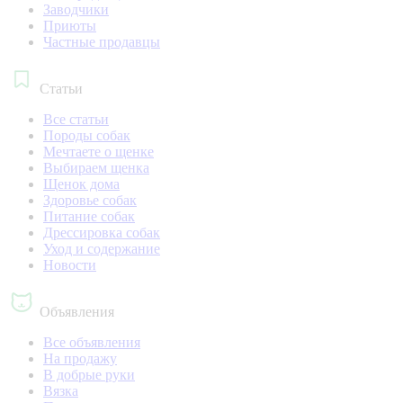
Заводчики
Приюты
Частные продавцы
Статьи
Все статьи
Породы собак
Мечтаете о щенке
Выбираем щенка
Щенок дома
Здоровье собак
Питание собак
Дрессировка собак
Уход и содержание
Новости
Объявления
Все объявления
На продажу
В добрые руки
Вязка