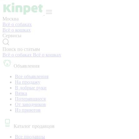
Москва
Всё о собаках
Всё о кошках
Сервисы
Поиск по статьям
Всё о собаках
Всё о кошках
Объявления
Все объявления
На продажу
В добрые руки
Вязка
Потерявшиеся
От заводчиков
Из приютов
Каталог продавцов
Все продавцы