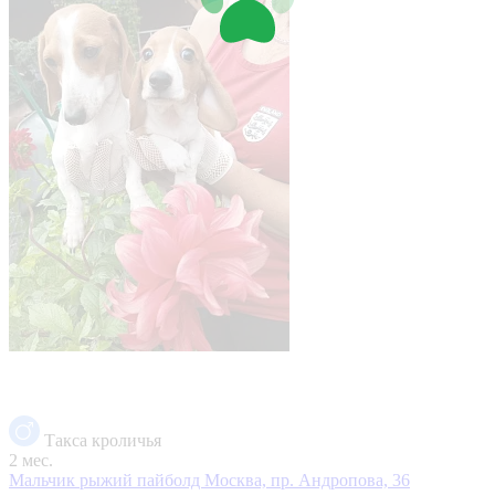
Такса кроличья
2 мес.
Мальчик рыжий пайболд
Москва, пр. Андропова, 36