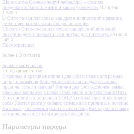
Щенок дома
Сколько живут лабрадоры – средняя
продолжительность жизни и как ее увеличить
24 апреля
1 568
0
Новости
Сити-го-сан для собак: как древний японский
праздник детей превратился в ритуал для питомцев
30 июля
245
0
Посмотреть все
Более 1 500 статей
Больше материалов
Популярные статьи
Смешные и красивые клички для собак: имена для разных
пород и размеров
Разведение собак на продажу: основы,
правила, есть ли выгода?
Клички для собак-девочек: самые
классные варианты
Собака стала вялой и потеряла аппетит?
Есть причины для тревоги
ТОП-25 гипоаллергенных пород
собак
Желтая рвота у собаки: возможные причины и лечение
На какой день течки нужно вязать собаку
Как отучить собаку
от привычки писать на кровать или диван
Параметры породы