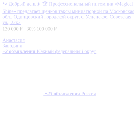
🐾 Добрый день☀️ 🏆 Профессиональный питомник «Magical
Shine» предлагает щенков таксы миниатюрной па
Московская
обл., Одинцовский городской округ, с. Успенское, Советская
ул., 22к2
130 000 ₽
+30%
100 000 ₽
Анастасия
Заводчик
+
2
объявления
Южный федеральный округ
+
43
объявления
Россия