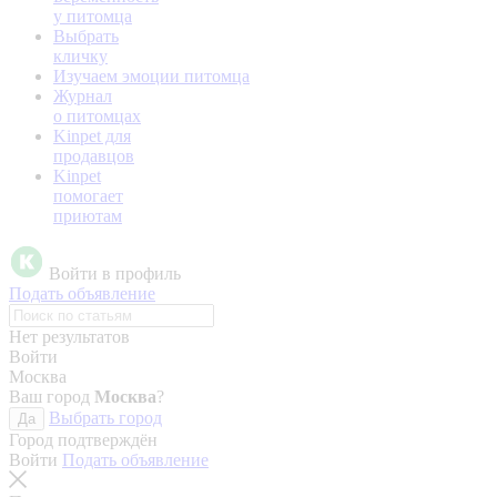
у питомца
Выбрать
кличку
Изучаем эмоции питомца
Журнал
о питомцах
Kinpet для
продавцов
Kinpet
помогает
приютам
Войти в профиль
Подать объявление
Нет результатов
Войти
Москва
Ваш город
Москва
?
Выбрать город
Да
Город подтверждён
Войти
Подать объявление