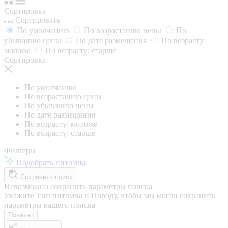
Сортировка
Сортировать
По умолчанию
По возрастанию цены
По
убыванию цены
По дате размещения
По возрасту:
моложе
По возрасту: старше
Сортировка
По умолчанию
По возрастанию цены
По убыванию цены
По дате размещения
По возрасту: моложе
По возрасту: старше
Фильтры
Подобрать питомца
Сохранить поиск
Невозможно сохранить параметры поиска
Укажите Тип питомца и Породу, чтобы мы могли сохранить
параметры вашего поиска
Понятно