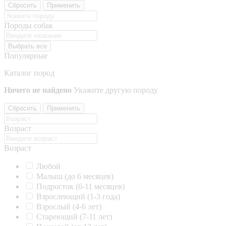
Сбросить
Применить
Породы собак
Выбрать все
Популярные
Каталог пород
Ничего не найдено
Укажите другую породу
Сбросить
Применить
Возраст
Возраст
Любой
Малыш (до 6 месяцев)
Подросток (6-11 месяцев)
Взрослеющий (1-3 года)
Взрослый (4-6 лет)
Стареющий (7-11 лет)