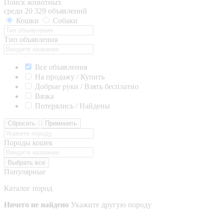
Поиск животных
среди 20 329 объявлений
Кошки
Собаки
Тип объявления
Все объявления
На продажу / Купить
Добрые руки / Взять бесплатно
Вязка
Потерялись / Найдены
Сбросить
Применить
Породы кошек
Выбрать все
Популярные
Каталог пород
Ничего не найдено
Укажите другую породу