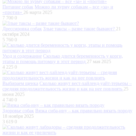
Питание собак
Можно ли хурму собакам – все «за» и
«против»
26 марта 2025
7 700
0
Дрессировка собак
Злые таксы – разве такие бывают?
21
октября 2024
5 760
0
Уход и содержание
Сколько длится беременность у корги,
этапы и помощь питомцу в этот период
27 мая 2025
4 225
0
Выбираем щенка
Сколько живут вест-хайленд-уайт-терьеры –
средняя продолжительность жизни и как на нее повлиять
25
июня 2025
4 740
0
Здоровье собак
Вязка сиба-ину – как правильно вязать породу
18 ноября 2025
3 619
0