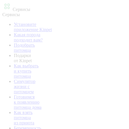
Сервисы
Сервисы
Установите
приложение Kinpet
Какая порода
подходит вам?
Подобрать
питомца
Подарки
от Kinpet
Как выбрать
и купить
питомца
Симулятор
жизни с
питомцем
Готовимся
к появлению
питомца дома
Как взять
питомца
из приюта
Беременность