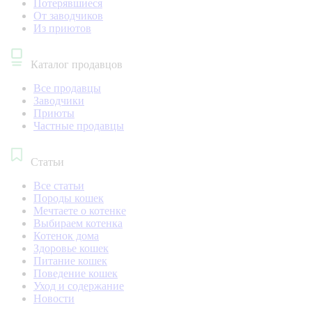
Потерявшиеся
От заводчиков
Из приютов
Каталог продавцов
Все продавцы
Заводчики
Приюты
Частные продавцы
Статьи
Все статьи
Породы кошек
Мечтаете о котенке
Выбираем котенка
Котенок дома
Здоровье кошек
Питание кошек
Поведение кошек
Уход и содержание
Новости