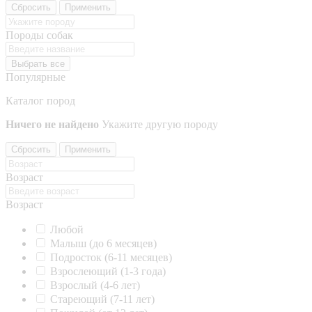
Сбросить
Применить
Породы собак
Выбрать все
Популярные
Каталог пород
Ничего не найдено
Укажите другую породу
Сбросить
Применить
Возраст
Возраст
Любой
Малыш (до 6 месяцев)
Подросток (6-11 месяцев)
Взрослеющий (1-3 года)
Взрослый (4-6 лет)
Стареющий (7-11 лет)