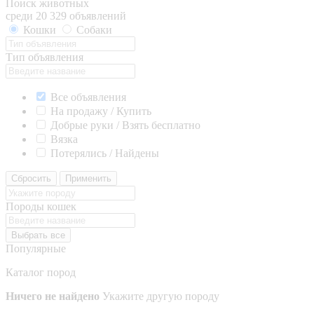
Поиск животных
среди 20 329 объявлений
Кошки
Собаки
Тип объявления
Все объявления
На продажу / Купить
Добрые руки / Взять бесплатно
Вязка
Потерялись / Найдены
Сбросить
Применить
Породы кошек
Выбрать все
Популярные
Каталог пород
Ничего не найдено
Укажите другую породу