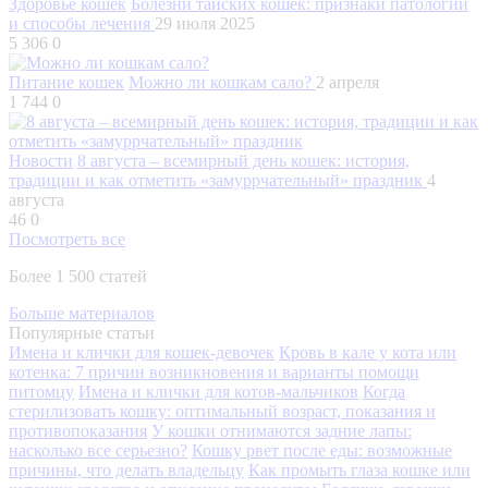
Здоровье кошек
Болезни тайских кошек: признаки патологий
и способы лечения
29 июля 2025
5 306
0
Питание кошек
Можно ли кошкам сало?
2 апреля
1 744
0
Новости
8 августа – всемирный день кошек: история,
традиции и как отметить «замуррчательный» праздник
4
августа
46
0
Посмотреть все
Более 1 500 статей
Больше материалов
Популярные статьи
Имена и клички для кошек-девочек
Кровь в кале у кота или
котенка: 7 причин возникновения и варианты помощи
питомцу
Имена и клички для котов-мальчиков
Когда
стерилизовать кошку: оптимальный возраст, показания и
противопоказания
У кошки отнимаются задние лапы:
насколько все серьезно?
Кошку рвет после еды: возможные
причины, что делать владельцу
Как промыть глаза кошке или