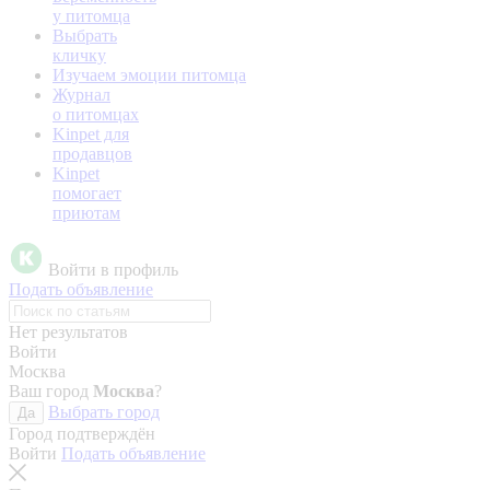
у питомца
Выбрать
кличку
Изучаем эмоции питомца
Журнал
о питомцах
Kinpet для
продавцов
Kinpet
помогает
приютам
Войти в профиль
Подать объявление
Нет результатов
Войти
Москва
Ваш город
Москва
?
Выбрать город
Да
Город подтверждён
Войти
Подать объявление