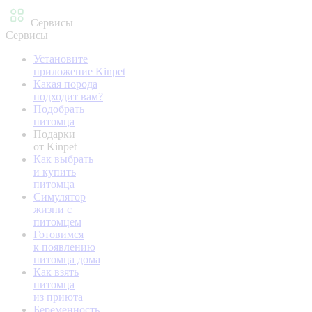
Сервисы
Сервисы
Установите
приложение Kinpet
Какая порода
подходит вам?
Подобрать
питомца
Подарки
от Kinpet
Как выбрать
и купить
питомца
Симулятор
жизни с
питомцем
Готовимся
к появлению
питомца дома
Как взять
питомца
из приюта
Беременность