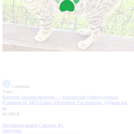
Саванна
5 мес.
Котёнок саванна мальчик — золотистый гибрид сервала
(Саванна f4, SBT)
Санкт-Петербург, Сестрорецк, Дубковское
ш.
60 000 ₽
Питомник кошек Саванна Ф1
Заводчик