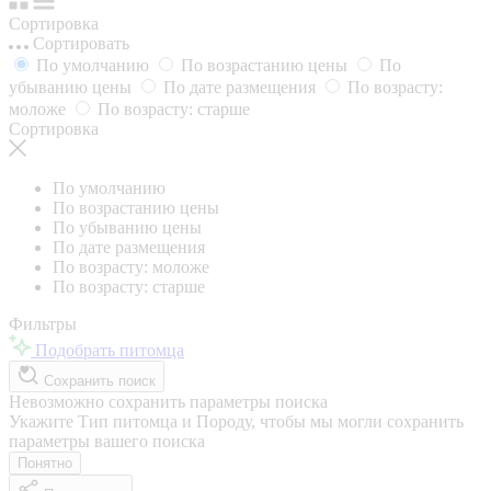
Сортировка
Сортировать
По умолчанию
По возрастанию цены
По
убыванию цены
По дате размещения
По возрасту:
моложе
По возрасту: старше
Сортировка
По умолчанию
По возрастанию цены
По убыванию цены
По дате размещения
По возрасту: моложе
По возрасту: старше
Фильтры
Подобрать питомца
Сохранить поиск
Невозможно сохранить параметры поиска
Укажите Тип питомца и Породу, чтобы мы могли сохранить
параметры вашего поиска
Понятно