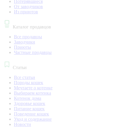
Потерявшиеся
От заводчиков
Из приютов
Каталог продавцов
Все продавцы
Заводчики
Приюты
Частные продавцы
Статьи
Все статьи
Породы кошек
Мечтаете о котенке
Выбираем котенка
Котенок дома
Здоровье кошек
Питание кошек
Поведение кошек
Уход и содержание
Новости