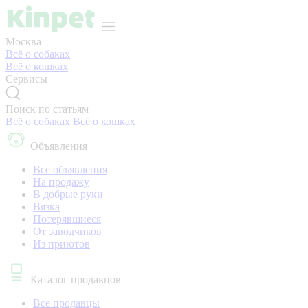
Москва
Всё о собаках
Всё о кошках
Сервисы
Поиск по статьям
Всё о собаках
Всё о кошках
Объявления
Все объявления
На продажу
В добрые руки
Вязка
Потерявшиеся
От заводчиков
Из приютов
Каталог продавцов
Все продавцы