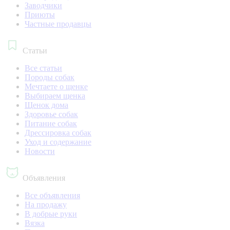
Заводчики
Приюты
Частные продавцы
Статьи
Все статьи
Породы собак
Мечтаете о щенке
Выбираем щенка
Щенок дома
Здоровье собак
Питание собак
Дрессировка собак
Уход и содержание
Новости
Объявления
Все объявления
На продажу
В добрые руки
Вязка