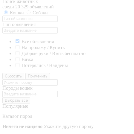
Поиск животных
среди 20 329 объявлений
Кошки
Собаки
Тип объявления
Все объявления
На продажу / Купить
Добрые руки / Взять бесплатно
Вязка
Потерялись / Найдены
Сбросить
Применить
Породы кошек
Выбрать все
Популярные
Каталог пород
Ничего не найдено
Укажите другую породу