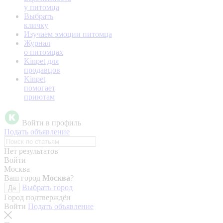
у питомца
Выбрать
кличку
Изучаем эмоции питомца
Журнал
о питомцах
Kinpet для
продавцов
Kinpet
помогает
приютам
Войти в профиль
Подать объявление
Нет результатов
Войти
Москва
Ваш город
Москва
?
Выбрать город
Да
Город подтверждён
Войти
Подать объявление