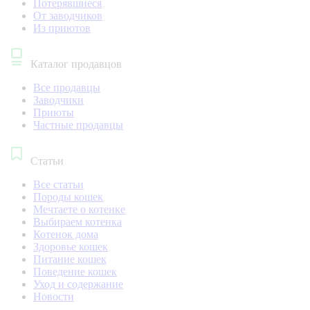
Потерявшиеся
От заводчиков
Из приютов
Каталог продавцов
Все продавцы
Заводчики
Приюты
Частные продавцы
Статьи
Все статьи
Породы кошек
Мечтаете о котенке
Выбираем котенка
Котенок дома
Здоровье кошек
Питание кошек
Поведение кошек
Уход и содержание
Новости