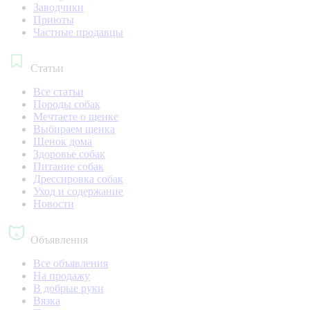
Заводчики
Приюты
Частные продавцы
Статьи
Все статьи
Породы собак
Мечтаете о щенке
Выбираем щенка
Щенок дома
Здоровье собак
Питание собак
Дрессировка собак
Уход и содержание
Новости
Объявления
Все объявления
На продажу
В добрые руки
Вязка