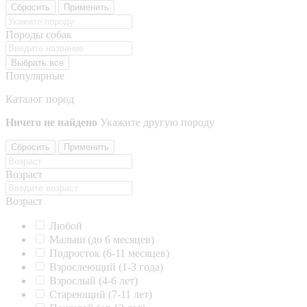
Сбросить
Применить
Породы собак
Выбрать все
Популярные
Каталог пород
Ничего не найдено
Укажите другую породу
Сбросить
Применить
Возраст
Возраст
Любой
Малыш (до 6 месяцев)
Подросток (6-11 месяцев)
Взрослеющий (1-3 года)
Взрослый (4-6 лет)
Стареющий (7-11 лет)