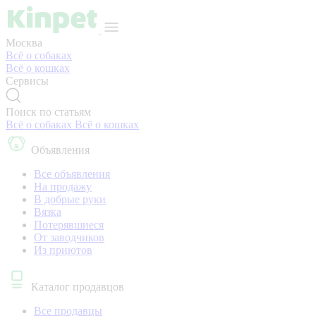
Москва
Всё о собаках
Всё о кошках
Сервисы
Поиск по статьям
Всё о собаках
Всё о кошках
Объявления
Все объявления
На продажу
В добрые руки
Вязка
Потерявшиеся
От заводчиков
Из приютов
Каталог продавцов
Все продавцы