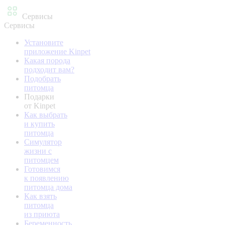
Сервисы
Сервисы
Установите
приложение Kinpet
Какая порода
подходит вам?
Подобрать
питомца
Подарки
от Kinpet
Как выбрать
и купить
питомца
Симулятор
жизни с
питомцем
Готовимся
к появлению
питомца дома
Как взять
питомца
из приюта
Беременность