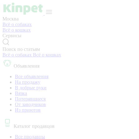
Москва
Всё о собаках
Всё о кошках
Сервисы
Поиск по статьям
Всё о собаках
Всё о кошках
Объявления
Все объявления
На продажу
В добрые руки
Вязка
Потерявшиеся
От заводчиков
Из приютов
Каталог продавцов
Все продавцы