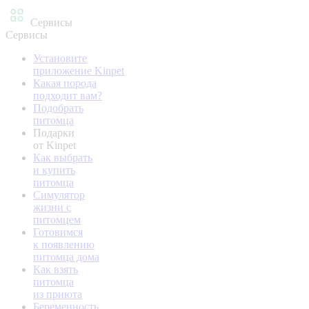
Сервисы
Сервисы
Установите
приложение Kinpet
Какая порода
подходит вам?
Подобрать
питомца
Подарки
от Kinpet
Как выбрать
и купить
питомца
Симулятор
жизни с
питомцем
Готовимся
к появлению
питомца дома
Как взять
питомца
из приюта
Беременность