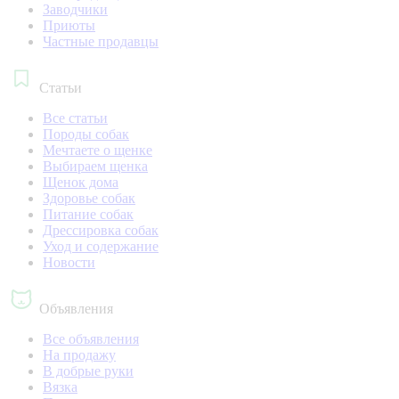
Заводчики
Приюты
Частные продавцы
Статьи
Все статьи
Породы собак
Мечтаете о щенке
Выбираем щенка
Щенок дома
Здоровье собак
Питание собак
Дрессировка собак
Уход и содержание
Новости
Объявления
Все объявления
На продажу
В добрые руки
Вязка