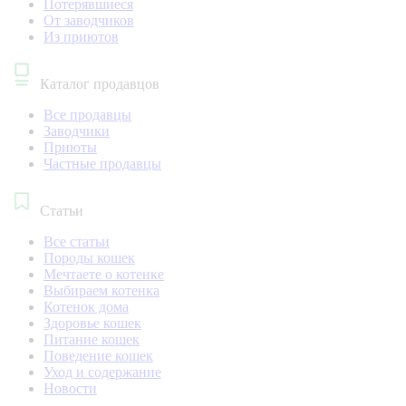
Потерявшиеся
От заводчиков
Из приютов
Каталог продавцов
Все продавцы
Заводчики
Приюты
Частные продавцы
Статьи
Все статьи
Породы кошек
Мечтаете о котенке
Выбираем котенка
Котенок дома
Здоровье кошек
Питание кошек
Поведение кошек
Уход и содержание
Новости