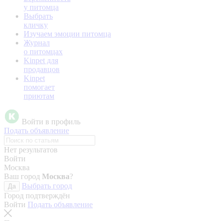
у питомца
Выбрать
кличку
Изучаем эмоции питомца
Журнал
о питомцах
Kinpet для
продавцов
Kinpet
помогает
приютам
Войти в профиль
Подать объявление
Нет результатов
Войти
Москва
Ваш город
Москва
?
Выбрать город
Да
Город подтверждён
Войти
Подать объявление