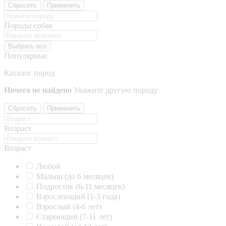
Сбросить
Применить
Породы собак
Выбрать все
Популярные
Каталог пород
Ничего не найдено
Укажите другую породу
Сбросить
Применить
Возраст
Возраст
Любой
Малыш (до 6 месяцев)
Подросток (6-11 месяцев)
Взрослеющий (1-3 года)
Взрослый (4-6 лет)
Стареющий (7-11 лет)