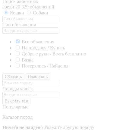
Поиск животных
среди 20 329 объявлений
Кошки
Собаки
Тип объявления
Все объявления
На продажу / Купить
Добрые руки / Взять бесплатно
Вязка
Потерялись / Найдены
Сбросить
Применить
Породы кошек
Выбрать все
Популярные
Каталог пород
Ничего не найдено
Укажите другую породу