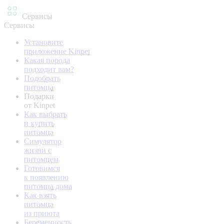
Сервисы
Сервисы
Установите
приложение Kinpet
Какая порода
подходит вам?
Подобрать
питомца
Подарки
от Kinpet
Как выбрать
и купить
питомца
Симулятор
жизни с
питомцем
Готовимся
к появлению
питомца дома
Как взять
питомца
из приюта
Беременность