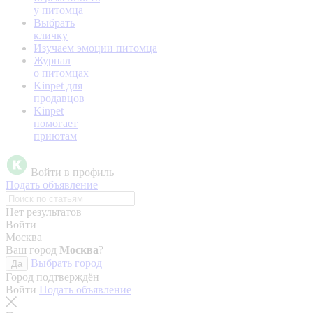
у питомца
Выбрать
кличку
Изучаем эмоции питомца
Журнал
о питомцах
Kinpet для
продавцов
Kinpet
помогает
приютам
Войти в профиль
Подать объявление
Нет результатов
Войти
Москва
Ваш город
Москва
?
Выбрать город
Да
Город подтверждён
Войти
Подать объявление