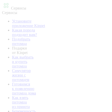
Сервисы
Сервисы
Установите
приложение Kinpet
Какая порода
подходит вам?
Подобрать
питомца
Подарки
от Kinpet
Как выбрать
и купить
питомца
Симулятор
жизни с
питомцем
Готовимся
к появлению
питомца дома
Как взять
питомца
из приюта
Беременность