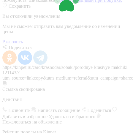
пожалуйста, ознакомьтесь с
рекомендациями при покупке.
Сохранить
Вы отключили уведомления
Мы не сможем отправить вам уведомление об изменении
цены
Включить
Поделиться
https://kinpet.ru/card/krasnodar/sobaki/porodnye-krasivye-malchiki-
121143/?
utm_source=linkcopy&utm_medium=referral&utm_campaign=sharec
Ссылка скопирована
Действия
Позвонить
Написать сообщение
Поделиться
Добавить в избранное
Удалить из избранного
Пожаловаться на объявление
Рейтинг породы на Kinpet