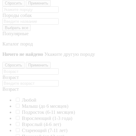
Сбросить
Применить
Породы собак
Выбрать все
Популярные
Каталог пород
Ничего не найдено
Укажите другую породу
Сбросить
Применить
Возраст
Возраст
Любой
Малыш (до 6 месяцев)
Подросток (6-11 месяцев)
Взрослеющий (1-3 года)
Взрослый (4-6 лет)
Стареющий (7-11 лет)