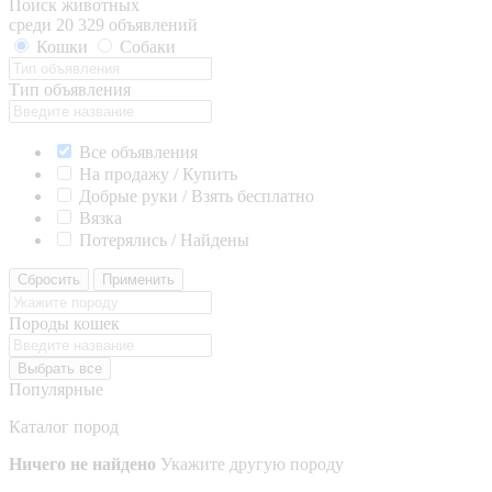
Поиск животных
среди 20 329 объявлений
Кошки
Собаки
Тип объявления
Все объявления
На продажу / Купить
Добрые руки / Взять бесплатно
Вязка
Потерялись / Найдены
Сбросить
Применить
Породы кошек
Выбрать все
Популярные
Каталог пород
Ничего не найдено
Укажите другую породу