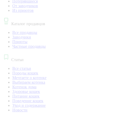
Потерявшиеся
От заводчиков
Из приютов
Каталог продавцов
Все продавцы
Заводчики
Приюты
Частные продавцы
Статьи
Все статьи
Породы кошек
Мечтаете о котенке
Выбираем котенка
Котенок дома
Здоровье кошек
Питание кошек
Поведение кошек
Уход и содержание
Новости