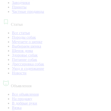
Заводчики
Приюты
Частные продавцы
Статьи
Все статьи
Породы собак
Мечтаете о щенке
Выбираем щенка
Щенок дома
Здоровье собак
Питание собак
Дрессировка собак
Уход и содержание
Новости
Объявления
Все объявления
На продажу
В добрые руки
Вязка