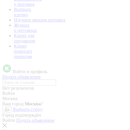
у питомца
Выбрать
кличку
Изучаем эмоции питомца
Журнал
о питомцах
Kinpet для
продавцов
Kinpet
помогает
приютам
Войти в профиль
Подать объявление
Нет результатов
Войти
Москва
Ваш город
Москва
?
Выбрать город
Да
Город подтверждён
Войти
Подать объявление