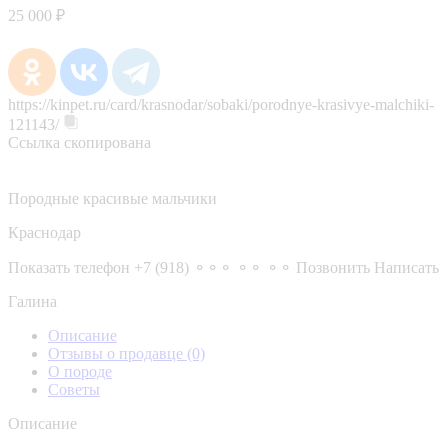
25 000 ₽
https://kinpet.ru/card/krasnodar/sobaki/porodnye-krasivye-malchiki-
121143/
Ссылка скопирована
Породные красивые мальчики
Краснодар
Показать телефон
+7 (918) ⚬⚬⚬ ⚬⚬ ⚬⚬
Позвонить
Написать
Галина
Описание
Отзывы о продавце
(0)
О породе
Советы
Описание