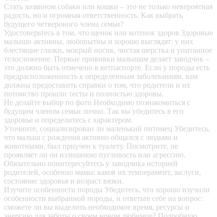
Стать хозяином собаки или кошки – это не только невероятная
радость, но и огромная ответственность. Как выбрать
будущего четвероного члена семьи?
Удостоверьтесь в том, что щенок или котенок здоров
Здоровые
малыши активны, любопытны и хорошо выглядят: у них
блестящие глазки, мокрый носик, чистая шерстка и упитанное
телосложение. Первые прививки малышам делает заводчик –
это должно быть отмечено в ветпаспорте. Если у породы есть
предрасположенность к определенным заболеваниям, вам
должны предоставить справки о том, что родители и их
потомство прошли тесты и полностью здоровы.
Не делайте выбор по фото
Необходимо познакомиться с
будущим членом семьи лично. Так вы убедитесь в его
здоровье и определитесь с характером.
Уточните, социализирован ли маленький питомец
Убедитесь,
что малыш с рождения активно общался с людьми и
животными, был приучен к туалету. Посмотрите, не
проявляет ли он излишнюю пугливость или агрессию.
Обязательно поинтересуйтесь у заводчика историей
родителей, особенно мамы: каков их темперамент, заслуги,
состояние здоровья и возраст вязки.
Изучите особенности породы
Убедитесь, что хорошо изучили
особенности выбранной породы, и ответьте себе на вопрос:
сможете ли вы выделить необходимое время, ресурсы и
энергию для заботы о своем новом любимце? Подробную