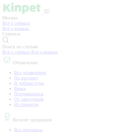
Москва
Всё о собаках
Всё о кошках
Сервисы
Поиск по статьям
Всё о собаках
Всё о кошках
Объявления
Все объявления
На продажу
В добрые руки
Вязка
Потерявшиеся
От заводчиков
Из приютов
Каталог продавцов
Все продавцы