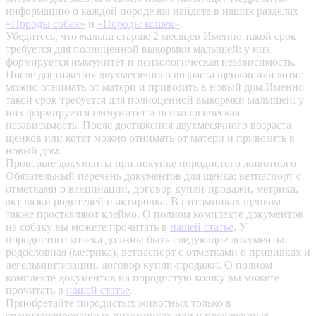
информацию о каждой породе вы найдете в наших разделах
«Породы собак»
и
«Породы кошек»
.
Убедитесь, что малыш старше 2 месяцев
Именно такой срок
требуется для полноценной выкормки малышей: у них
формируется иммунитет и психологическая независимость.
После достижения двухмесячного возраста щенков или котят
можно отнимать от матери и привозить в новый дом.Именно
такой срок требуется для полноценной выкормки малышей: у
них формируется иммунитет и психологическая
независимость. После достижения двухмесячного возраста
щенков или котят можно отнимать от матери и привозить в
новый дом.
Проверьте документы при покупке породистого животного
Обязательный перечень документов для щенка: ветпаспорт с
отметками о вакцинации, договор купли-продажи, метрика,
акт вязки родителей и актировка. В питомниках щенкам
также проставляют клеймо. О полном комплекте документов
на собаку вы можете прочитать в
нашей статье
.
У
породистого котика должны быть следующие документы:
родословная (метрика), ветпаспорт с отметками о прививках и
дегельминтизации, договор купли-продажи. О полном
комплекте документов на породистую кошку вы можете
прочитать в
нашей статье
.
Приобретайте породистых животных только в
специализированных питомниках или у проверенных