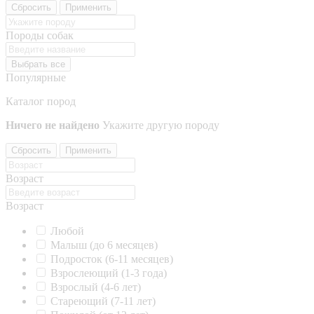
Сбросить
Применить
Породы собак
Выбрать все
Популярные
Каталог пород
Ничего не найдено
Укажите другую породу
Сбросить
Применить
Возраст
Возраст
Любой
Малыш (до 6 месяцев)
Подросток (6-11 месяцев)
Взрослеющий (1-3 года)
Взрослый (4-6 лет)
Стареющий (7-11 лет)