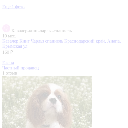
Еще 1 фото
Кавалер-кинг-чарльз-спаниель
10 мес.
Кавалер Кинг Чарльз спаниель
Краснодарский край, Анапа,
Крымская ул.
160 ₽
Елена
Частный продавец
1 отзыв