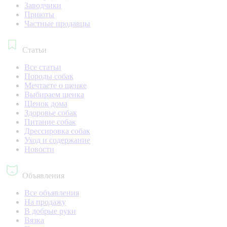
Заводчики
Приюты
Частные продавцы
Статьи
Все статьи
Породы собак
Мечтаете о щенке
Выбираем щенка
Щенок дома
Здоровье собак
Питание собак
Дрессировка собак
Уход и содержание
Новости
Объявления
Все объявления
На продажу
В добрые руки
Вязка