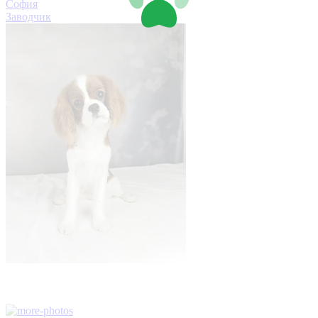
София
Заводчик