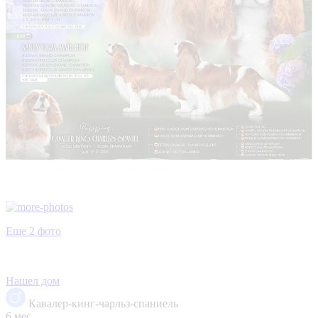
Еще 2 фото
Нашел дом
Кавалер-кинг-чарльз-спаниель
6 мес.