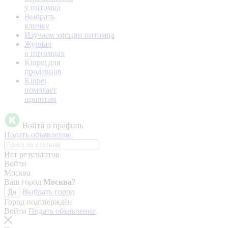
у питомца
Выбрать
кличку
Изучаем эмоции питомца
Журнал
о питомцах
Kinpet для
продавцов
Kinpet
помогает
приютам
Войти в профиль
Подать объявление
Нет результатов
Войти
Москва
Ваш город
Москва
?
Выбрать город
Да
Город подтверждён
Войти
Подать объявление