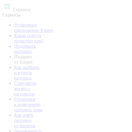
Сервисы
Сервисы
Установите
приложение Kinpet
Какая порода
подходит вам?
Подобрать
питомца
Подарки
от Kinpet
Как выбрать
и купить
питомца
Симулятор
жизни с
питомцем
Готовимся
к появлению
питомца дома
Как взять
питомца
из приюта
Беременность