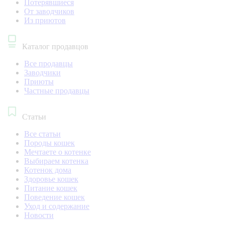
Потерявшиеся
От заводчиков
Из приютов
Каталог продавцов
Все продавцы
Заводчики
Приюты
Частные продавцы
Статьи
Все статьи
Породы кошек
Мечтаете о котенке
Выбираем котенка
Котенок дома
Здоровье кошек
Питание кошек
Поведение кошек
Уход и содержание
Новости