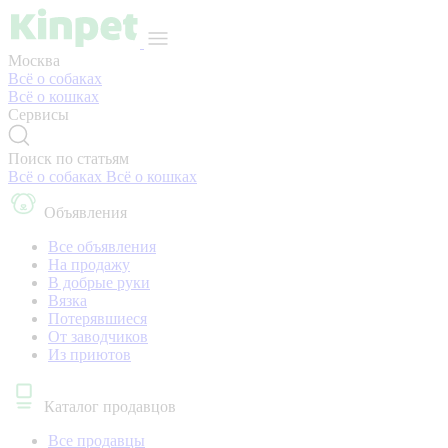
Москва
Всё о собаках
Всё о кошках
Сервисы
Поиск по статьям
Всё о собаках
Всё о кошках
Объявления
Все объявления
На продажу
В добрые руки
Вязка
Потерявшиеся
От заводчиков
Из приютов
Каталог продавцов
Все продавцы