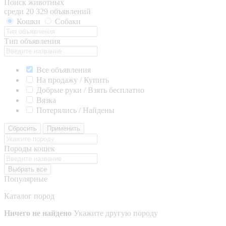
Поиск животных
среди 20 329 объявлений
Кошки
Собаки
Тип объявления
Все объявления
На продажу / Купить
Добрые руки / Взять бесплатно
Вязка
Потерялись / Найдены
Сбросить
Применить
Породы кошек
Выбрать все
Популярные
Каталог пород
Ничего не найдено
Укажите другую породу