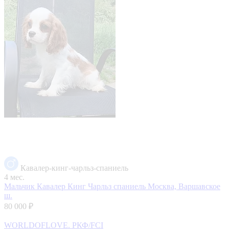
Кавалер-кинг-чарльз-спаниель
4 мес.
Мальчик Кавалер Кинг Чарльз спаниель
Москва, Варшавское
ш.
80 000 ₽
WORLDOFLOVE. РКФ/FCI