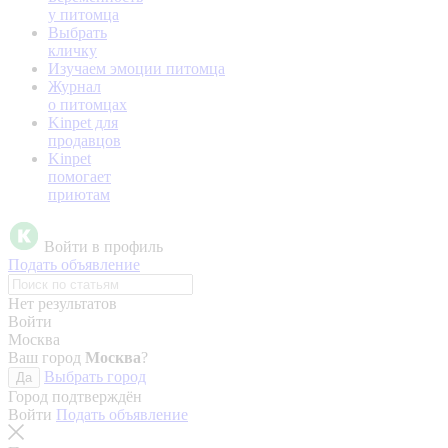
у питомца
Выбрать
кличку
Изучаем эмоции питомца
Журнал
о питомцах
Kinpet для
продавцов
Kinpet
помогает
приютам
Войти в профиль
Подать объявление
Нет результатов
Войти
Москва
Ваш город
Москва
?
Выбрать город
Да
Город подтверждён
Войти
Подать объявление