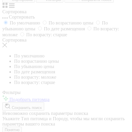
Сортировка
Сортировать
По умолчанию
По возрастанию цены
По
убыванию цены
По дате размещения
По возрасту:
моложе
По возрасту: старше
Сортировка
По умолчанию
По возрастанию цены
По убыванию цены
По дате размещения
По возрасту: моложе
По возрасту: старше
Фильтры
Подобрать питомца
Сохранить поиск
Невозможно сохранить параметры поиска
Укажите Тип питомца и Породу, чтобы мы могли сохранить
параметры вашего поиска
Понятно