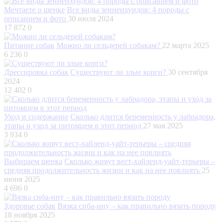
Мечтаете о щенке
Все виды зенненхундов: 4 породы с
описанием и фото
30 июля 2024
17 872
0
Питание собак
Можно ли сельдерей собакам?
22 марта 2025
6 236
0
Дрессировка собак
Существуют ли злые корги?
30 сентября
2024
12 402
0
Уход и содержание
Сколько длится беременность у лабрадора,
этапы и уход за питомцем в этот период
27 мая 2025
3 934
0
Выбираем щенка
Сколько живут вест-хайленд-уайт-терьеры –
средняя продолжительность жизни и как на нее повлиять
25
июня 2025
4 696
0
Здоровье собак
Вязка сиба-ину – как правильно вязать породу
18 ноября 2025