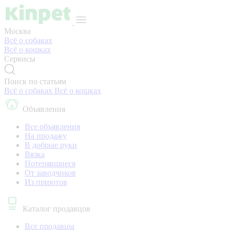
Москва
Всё о собаках
Всё о кошках
Сервисы
Поиск по статьям
Всё о собаках
Всё о кошках
Объявления
Все объявления
На продажу
В добрые руки
Вязка
Потерявшиеся
От заводчиков
Из приютов
Каталог продавцов
Все продавцы