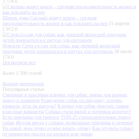
3 578
0
Щенок дома
Сколько живут корги – средняя
продолжительность жизни и как повлиять на нее
15 апреля
1 972
0
Новости
Сити-го-сан для собак: как древний японский
праздник детей превратился в ритуал для питомцев
30 июля
174
0
Посмотреть все
Более 1 500 статей
Больше материалов
Популярные статьи
Смешные и красивые клички для собак: имена для разных
пород и размеров
Разведение собак на продажу: основы,
правила, есть ли выгода?
Клички для собак-девочек: самые
классные варианты
Собака стала вялой и потеряла аппетит?
Есть причины для тревоги
ТОП-25 гипоаллергенных пород
собак
Желтая рвота у собаки: возможные причины и лечение
На какой день течки нужно вязать собаку
Как отучить собаку
от привычки писать на кровать или диван