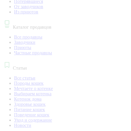
Потерявшиеся
От заводчиков
Из приютов
Каталог продавцов
Все продавцы
Заводчики
Приюты
Частные продавцы
Статьи
Все статьи
Породы кошек
Мечтаете о котенке
Выбираем котенка
Котенок дома
Здоровье кошек
Питание кошек
Поведение кошек
Уход и содержание
Новости