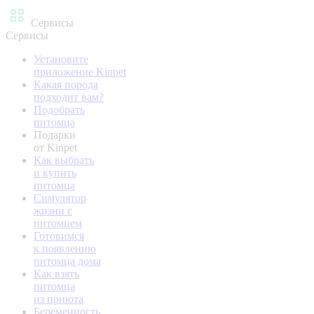
Сервисы
Сервисы
Установите
приложение Kinpet
Какая порода
подходит вам?
Подобрать
питомца
Подарки
от Kinpet
Как выбрать
и купить
питомца
Симулятор
жизни с
питомцем
Готовимся
к появлению
питомца дома
Как взять
питомца
из приюта
Беременность