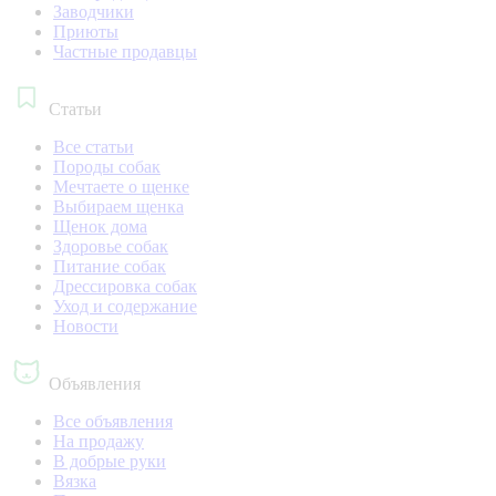
Заводчики
Приюты
Частные продавцы
Статьи
Все статьи
Породы собак
Мечтаете о щенке
Выбираем щенка
Щенок дома
Здоровье собак
Питание собак
Дрессировка собак
Уход и содержание
Новости
Объявления
Все объявления
На продажу
В добрые руки
Вязка