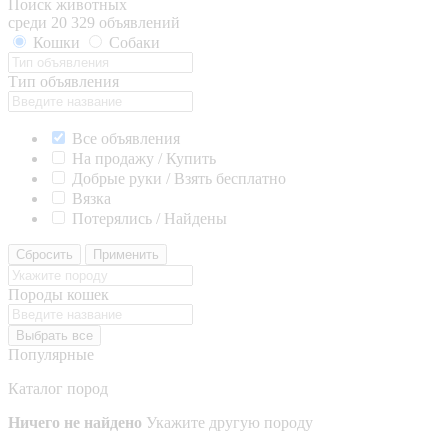
Поиск животных
среди 20 329 объявлений
Кошки
Собаки
Тип объявления
Все объявления
На продажу / Купить
Добрые руки / Взять бесплатно
Вязка
Потерялись / Найдены
Сбросить
Применить
Породы кошек
Выбрать все
Популярные
Каталог пород
Ничего не найдено
Укажите другую породу