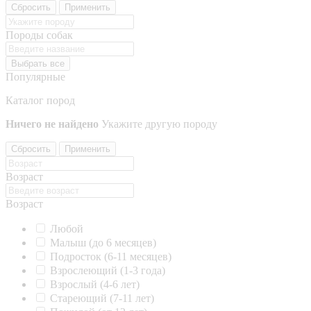
Сбросить
Применить
Породы собак
Выбрать все
Популярные
Каталог пород
Ничего не найдено
Укажите другую породу
Сбросить
Применить
Возраст
Возраст
Любой
Малыш (до 6 месяцев)
Подросток (6-11 месяцев)
Взрослеющий (1-3 года)
Взрослый (4-6 лет)
Стареющий (7-11 лет)