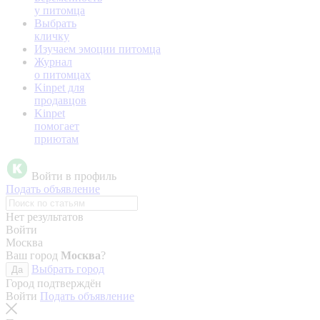
у питомца
Выбрать
кличку
Изучаем эмоции питомца
Журнал
о питомцах
Kinpet для
продавцов
Kinpet
помогает
приютам
Войти в профиль
Подать объявление
Нет результатов
Войти
Москва
Ваш город
Москва
?
Выбрать город
Да
Город подтверждён
Войти
Подать объявление