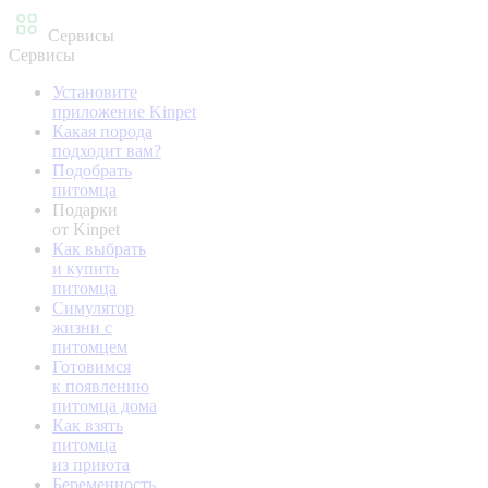
Сервисы
Сервисы
Установите
приложение Kinpet
Какая порода
подходит вам?
Подобрать
питомца
Подарки
от Kinpet
Как выбрать
и купить
питомца
Симулятор
жизни с
питомцем
Готовимся
к появлению
питомца дома
Как взять
питомца
из приюта
Беременность