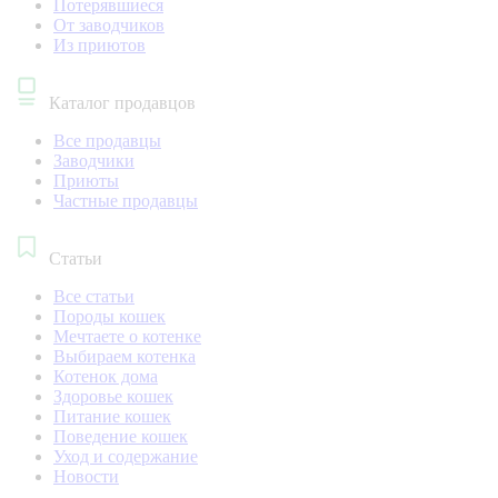
Потерявшиеся
От заводчиков
Из приютов
Каталог продавцов
Все продавцы
Заводчики
Приюты
Частные продавцы
Статьи
Все статьи
Породы кошек
Мечтаете о котенке
Выбираем котенка
Котенок дома
Здоровье кошек
Питание кошек
Поведение кошек
Уход и содержание
Новости