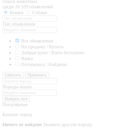
Поиск животных
среди 20 329 объявлений
Кошки
Собаки
Тип объявления
Все объявления
На продажу / Купить
Добрые руки / Взять бесплатно
Вязка
Потерялись / Найдены
Сбросить
Применить
Породы кошек
Выбрать все
Популярные
Каталог пород
Ничего не найдено
Укажите другую породу