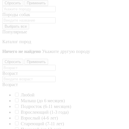
Сбросить
Применить
Породы собак
Выбрать все
Популярные
Каталог пород
Ничего не найдено
Укажите другую породу
Сбросить
Применить
Возраст
Возраст
Любой
Малыш (до 6 месяцев)
Подросток (6-11 месяцев)
Взрослеющий (1-3 года)
Взрослый (4-6 лет)
Стареющий (7-11 лет)