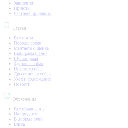
Заводчики
Приюты
Частные продавцы
Статьи
Все статьи
Породы собак
Мечтаете о щенке
Выбираем щенка
Щенок дома
Здоровье собак
Питание собак
Дрессировка собак
Уход и содержание
Новости
Объявления
Все объявления
На продажу
В добрые руки
Вязка