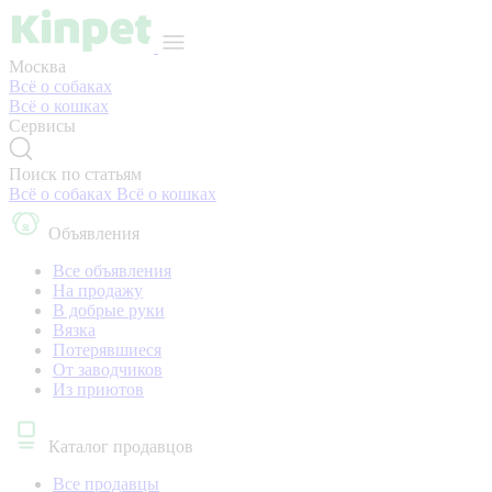
Москва
Всё о собаках
Всё о кошках
Сервисы
Поиск по статьям
Всё о собаках
Всё о кошках
Объявления
Все объявления
На продажу
В добрые руки
Вязка
Потерявшиеся
От заводчиков
Из приютов
Каталог продавцов
Все продавцы