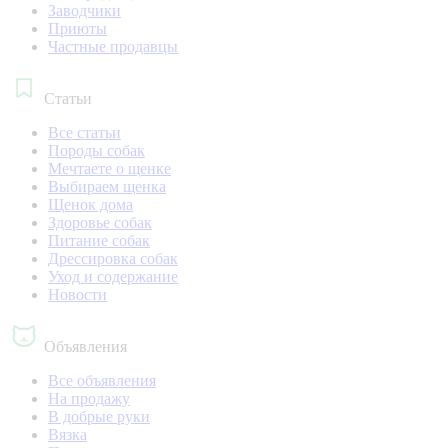
Заводчики
Приюты
Частные продавцы
Статьи
Все статьи
Породы собак
Мечтаете о щенке
Выбираем щенка
Щенок дома
Здоровье собак
Питание собак
Дрессировка собак
Уход и содержание
Новости
Объявления
Все объявления
На продажу
В добрые руки
Вязка