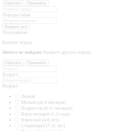
Сбросить
Применить
Породы собак
Выбрать все
Популярные
Каталог пород
Ничего не найдено
Укажите другую породу
Сбросить
Применить
Возраст
Возраст
Любой
Малыш (до 6 месяцев)
Подросток (6-11 месяцев)
Взрослеющий (1-3 года)
Взрослый (4-6 лет)
Стареющий (7-11 лет)