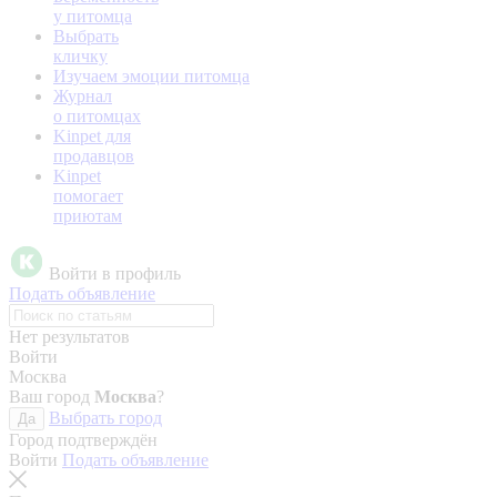
у питомца
Выбрать
кличку
Изучаем эмоции питомца
Журнал
о питомцах
Kinpet для
продавцов
Kinpet
помогает
приютам
Войти в профиль
Подать объявление
Нет результатов
Войти
Москва
Ваш город
Москва
?
Выбрать город
Да
Город подтверждён
Войти
Подать объявление