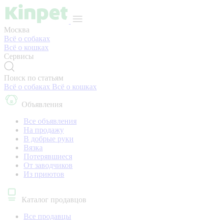
Москва
Всё о собаках
Всё о кошках
Сервисы
Поиск по статьям
Всё о собаках
Всё о кошках
Объявления
Все объявления
На продажу
В добрые руки
Вязка
Потерявшиеся
От заводчиков
Из приютов
Каталог продавцов
Все продавцы