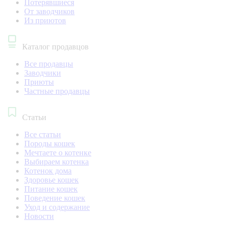
Потерявшиеся
От заводчиков
Из приютов
Каталог продавцов
Все продавцы
Заводчики
Приюты
Частные продавцы
Статьи
Все статьи
Породы кошек
Мечтаете о котенке
Выбираем котенка
Котенок дома
Здоровье кошек
Питание кошек
Поведение кошек
Уход и содержание
Новости