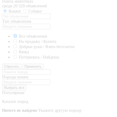
Поиск животных
среди 20 329 объявлений
Кошки
Собаки
Тип объявления
Все объявления
На продажу / Купить
Добрые руки / Взять бесплатно
Вязка
Потерялись / Найдены
Сбросить
Применить
Породы кошек
Выбрать все
Популярные
Каталог пород
Ничего не найдено
Укажите другую породу