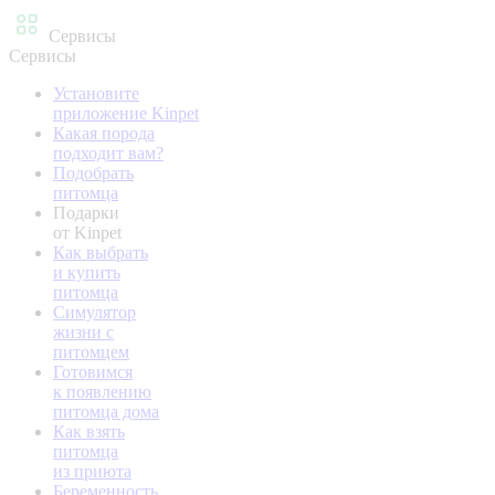
Сервисы
Сервисы
Установите
приложение Kinpet
Какая порода
подходит вам?
Подобрать
питомца
Подарки
от Kinpet
Как выбрать
и купить
питомца
Симулятор
жизни с
питомцем
Готовимся
к появлению
питомца дома
Как взять
питомца
из приюта
Беременность