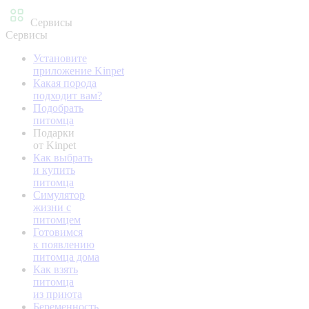
Сервисы
Сервисы
Установите
приложение Kinpet
Какая порода
подходит вам?
Подобрать
питомца
Подарки
от Kinpet
Как выбрать
и купить
питомца
Симулятор
жизни с
питомцем
Готовимся
к появлению
питомца дома
Как взять
питомца
из приюта
Беременность