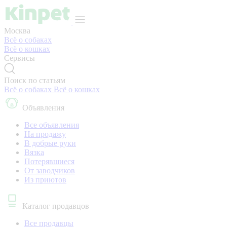
Москва
Всё о собаках
Всё о кошках
Сервисы
Поиск по статьям
Всё о собаках
Всё о кошках
Объявления
Все объявления
На продажу
В добрые руки
Вязка
Потерявшиеся
От заводчиков
Из приютов
Каталог продавцов
Все продавцы