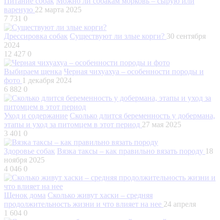
Питание собак
Можно ли собакам морковь – сырую или
вареную
22 марта 2025
7 731
0
Дрессировка собак
Существуют ли злые корги?
30 сентября
2024
12 427
0
Выбираем щенка
Черная чихуахуа – особенности породы и
фото
1 декабря 2024
6 882
0
Уход и содержание
Сколько длится беременность у добермана,
этапы и уход за питомцем в этот период
27 мая 2025
3 401
0
Здоровье собак
Вязка таксы – как правильно вязать породу
18
ноября 2025
4 046
0
Щенок дома
Сколько живут хаски – средняя
продолжительность жизни и что влияет на нее
24 апреля
1 604
0