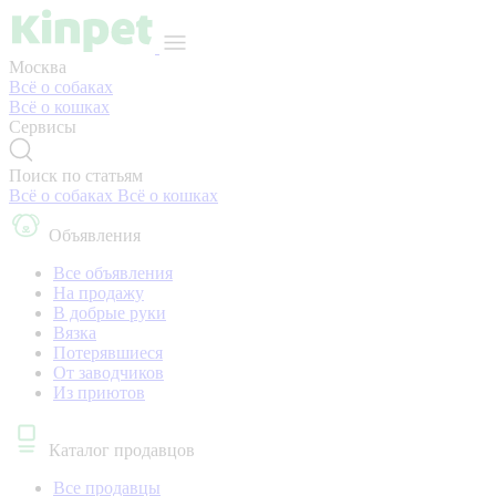
Москва
Всё о собаках
Всё о кошках
Сервисы
Поиск по статьям
Всё о собаках
Всё о кошках
Объявления
Все объявления
На продажу
В добрые руки
Вязка
Потерявшиеся
От заводчиков
Из приютов
Каталог продавцов
Все продавцы