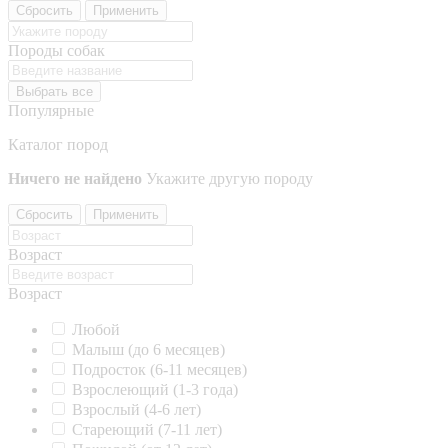
Сбросить
Применить
Породы собак
Выбрать все
Популярные
Каталог пород
Ничего не найдено
Укажите другую породу
Сбросить
Применить
Возраст
Возраст
Любой
Малыш (до 6 месяцев)
Подросток (6-11 месяцев)
Взрослеющий (1-3 года)
Взрослый (4-6 лет)
Стареющий (7-11 лет)