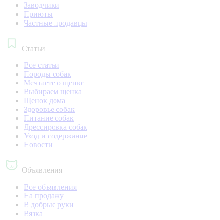
Заводчики
Приюты
Частные продавцы
Статьи
Все статьи
Породы собак
Мечтаете о щенке
Выбираем щенка
Щенок дома
Здоровье собак
Питание собак
Дрессировка собак
Уход и содержание
Новости
Объявления
Все объявления
На продажу
В добрые руки
Вязка