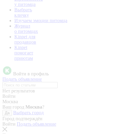
у питомца
Выбрать
кличку
Изучаем эмоции питомца
Журнал
о питомцах
Kinpet для
продавцов
Kinpet
помогает
приютам
Войти в профиль
Подать объявление
Нет результатов
Войти
Москва
Ваш город
Москва
?
Выбрать город
Да
Город подтверждён
Войти
Подать объявление