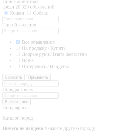
Поиск животных
среди 20 329 объявлений
Кошки
Собаки
Тип объявления
Все объявления
На продажу / Купить
Добрые руки / Взять бесплатно
Вязка
Потерялись / Найдены
Сбросить
Применить
Породы кошек
Выбрать все
Популярные
Каталог пород
Ничего не найдено
Укажите другую породу