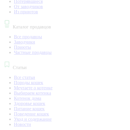
Потерявшиеся
От заводчиков
Из приютов
Каталог продавцов
Все продавцы
Заводчики
Приюты
Частные продавцы
Статьи
Все статьи
Породы кошек
Мечтаете о котенке
Выбираем котенка
Котенок дома
Здоровье кошек
Питание кошек
Поведение кошек
Уход и содержание
Новости