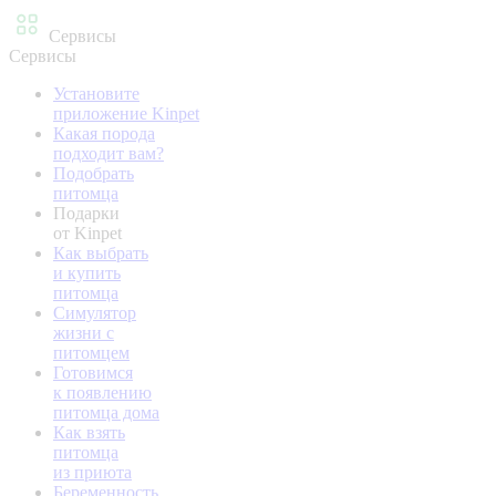
Сервисы
Сервисы
Установите
приложение Kinpet
Какая порода
подходит вам?
Подобрать
питомца
Подарки
от Kinpet
Как выбрать
и купить
питомца
Симулятор
жизни с
питомцем
Готовимся
к появлению
питомца дома
Как взять
питомца
из приюта
Беременность