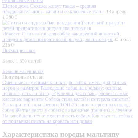
Щенок дома
Сколько живут таксы – средняя
продолжительность жизни и ее ключевые этапы
13 апреля
1 380
0
Новости
Сити-го-сан для собак: как древний японский
праздник детей превратился в ритуал для питомцев
30 июля
235
0
Посмотреть все
Более 1 500 статей
Больше материалов
Популярные статьи
Смешные и красивые клички для собак: имена для разных
пород и размеров
Разведение собак на продажу: основы,
правила, есть ли выгода?
Клички для собак-девочек: самые
классные варианты
Собака стала вялой и потеряла аппетит?
Есть причины для тревоги
ТОП-25 гипоаллергенных пород
собак
Желтая рвота у собаки: возможные причины и лечение
На какой день течки нужно вязать собаку
Как отучить собаку
от привычки писать на кровать или диван
Характеристика породы мальтипу