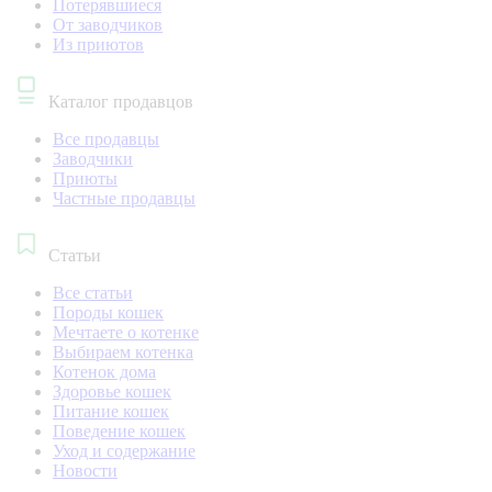
Потерявшиеся
От заводчиков
Из приютов
Каталог продавцов
Все продавцы
Заводчики
Приюты
Частные продавцы
Статьи
Все статьи
Породы кошек
Мечтаете о котенке
Выбираем котенка
Котенок дома
Здоровье кошек
Питание кошек
Поведение кошек
Уход и содержание
Новости