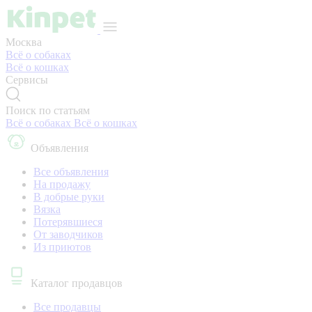
Москва
Всё о собаках
Всё о кошках
Сервисы
Поиск по статьям
Всё о собаках
Всё о кошках
Объявления
Все объявления
На продажу
В добрые руки
Вязка
Потерявшиеся
От заводчиков
Из приютов
Каталог продавцов
Все продавцы