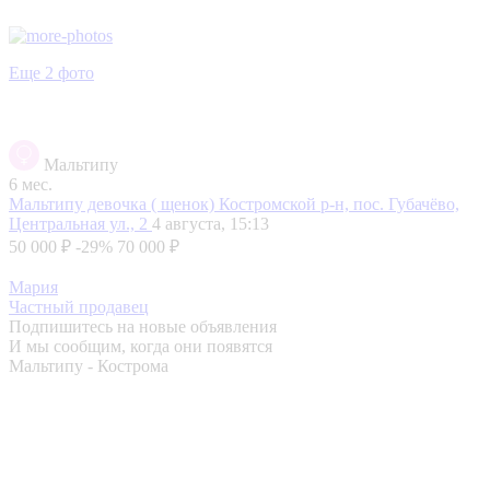
Еще 2 фото
Мальтипу
6 мес.
Мальтипу девочка ( щенок)
Костромской р-н, пос. Губачёво,
Центральная ул., 2
4 августа, 15:13
50 000 ₽
-29%
70 000 ₽
Мария
Частный продавец
Подпишитесь на новые объявления
И мы сообщим, когда они появятся
Мальтипу - Кострома