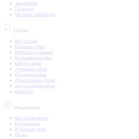
Заводчики
Приюты
Частные продавцы
Статьи
Все статьи
Породы собак
Мечтаете о щенке
Выбираем щенка
Щенок дома
Здоровье собак
Питание собак
Дрессировка собак
Уход и содержание
Новости
Объявления
Все объявления
На продажу
В добрые руки
Вязка