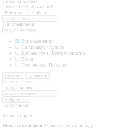
Поиск животных
среди 20 329 объявлений
Кошки
Собаки
Тип объявления
Все объявления
На продажу / Купить
Добрые руки / Взять бесплатно
Вязка
Потерялись / Найдены
Сбросить
Применить
Породы кошек
Выбрать все
Популярные
Каталог пород
Ничего не найдено
Укажите другую породу