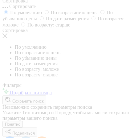
Сортировка
Сортировать
По умолчанию
По возрастанию цены
По
убыванию цены
По дате размещения
По возрасту:
моложе
По возрасту: старше
Сортировка
По умолчанию
По возрастанию цены
По убыванию цены
По дате размещения
По возрасту: моложе
По возрасту: старше
Фильтры
Подобрать питомца
Сохранить поиск
Невозможно сохранить параметры поиска
Укажите Тип питомца и Породу, чтобы мы могли сохранить
параметры вашего поиска
Понятно
Поделиться