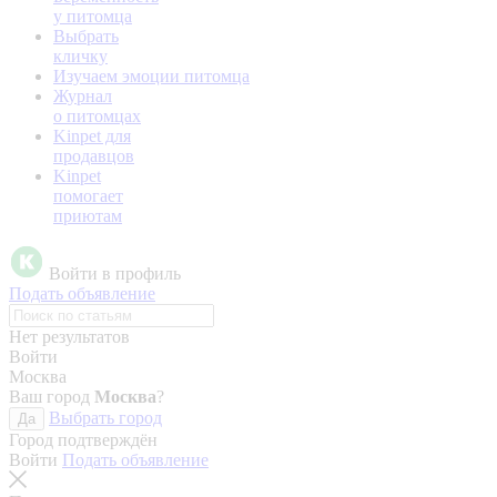
у питомца
Выбрать
кличку
Изучаем эмоции питомца
Журнал
о питомцах
Kinpet для
продавцов
Kinpet
помогает
приютам
Войти в профиль
Подать объявление
Нет результатов
Войти
Москва
Ваш город
Москва
?
Выбрать город
Да
Город подтверждён
Войти
Подать объявление