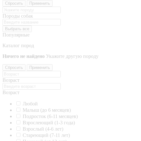
Сбросить
Применить
Породы собак
Выбрать все
Популярные
Каталог пород
Ничего не найдено
Укажите другую породу
Сбросить
Применить
Возраст
Возраст
Любой
Малыш (до 6 месяцев)
Подросток (6-11 месяцев)
Взрослеющий (1-3 года)
Взрослый (4-6 лет)
Стареющий (7-11 лет)