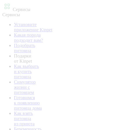
Сервисы
Сервисы
Установите
приложение Kinpet
Какая порода
подходит вам?
Подобрать
питомца
Подарки
от Kinpet
Как выбрать
и купить
питомца
Симулятор
жизни с
питомцем
Готовимся
к появлению
питомца дома
Как взять
питомца
из приюта
Беременность