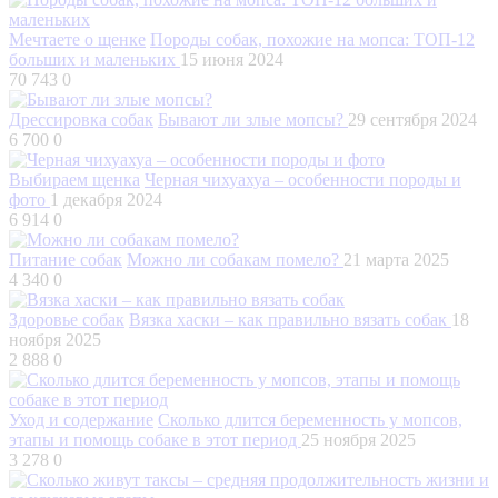
Мечтаете о щенке
Породы собак, похожие на мопса: ТОП-12
больших и маленьких
15 июня 2024
70 743
0
Дрессировка собак
Бывают ли злые мопсы?
29 сентября 2024
6 700
0
Выбираем щенка
Черная чихуахуа – особенности породы и
фото
1 декабря 2024
6 914
0
Питание собак
Можно ли собакам помело?
21 марта 2025
4 340
0
Здоровье собак
Вязка хаски – как правильно вязать собак
18
ноября 2025
2 888
0
Уход и содержание
Сколько длится беременность у мопсов,
этапы и помощь собаке в этот период
25 ноября 2025
3 278
0