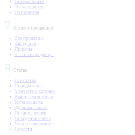
Потерявшиеся
От заводчиков
Из приютов
Каталог продавцов
Все продавцы
Заводчики
Приюты
Частные продавцы
Статьи
Все статьи
Породы кошек
Мечтаете о котенке
Выбираем котенка
Котенок дома
Здоровье кошек
Питание кошек
Поведение кошек
Уход и содержание
Новости