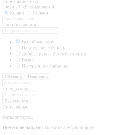
Поиск животных
среди 20 329 объявлений
Кошки
Собаки
Тип объявления
Все объявления
На продажу / Купить
Добрые руки / Взять бесплатно
Вязка
Потерялись / Найдены
Сбросить
Применить
Породы кошек
Выбрать все
Популярные
Каталог пород
Ничего не найдено
Укажите другую породу