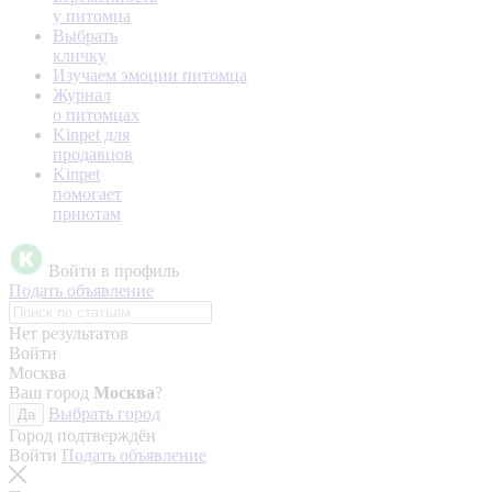
у питомца
Выбрать
кличку
Изучаем эмоции питомца
Журнал
о питомцах
Kinpet для
продавцов
Kinpet
помогает
приютам
Войти в профиль
Подать объявление
Нет результатов
Войти
Москва
Ваш город
Москва
?
Выбрать город
Да
Город подтверждён
Войти
Подать объявление