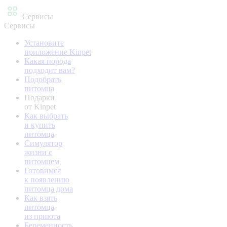
Сервисы
Сервисы
Установите
приложение Kinpet
Какая порода
подходит вам?
Подобрать
питомца
Подарки
от Kinpet
Как выбрать
и купить
питомца
Симулятор
жизни с
питомцем
Готовимся
к появлению
питомца дома
Как взять
питомца
из приюта
Беременность