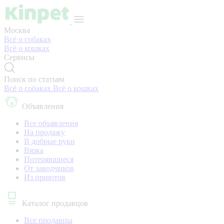
Москва
Всё о собаках
Всё о кошках
Сервисы
Поиск по статьям
Всё о собаках
Всё о кошках
Объявления
Все объявления
На продажу
В добрые руки
Вязка
Потерявшиеся
От заводчиков
Из приютов
Каталог продавцов
Все продавцы