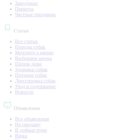
Заводчики
Приюты
Частные продавцы
Статьи
Все статьи
Породы собак
Мечтаете о щенке
Выбираем щенка
Щенок дома
Здоровье собак
Питание собак
Дрессировка собак
Уход и содержание
Новости
Объявления
Все объявления
На продажу
В добрые руки
Вязка