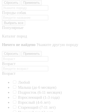
Сбросить
Применить
Породы собак
Выбрать все
Популярные
Каталог пород
Ничего не найдено
Укажите другую породу
Сбросить
Применить
Возраст
Возраст
Любой
Малыш (до 6 месяцев)
Подросток (6-11 месяцев)
Взрослеющий (1-3 года)
Взрослый (4-6 лет)
Стареющий (7-11 лет)