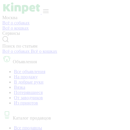
Москва
Всё о собаках
Всё о кошках
Сервисы
Поиск по статьям
Всё о собаках
Всё о кошках
Объявления
Все объявления
На продажу
В добрые руки
Вязка
Потерявшиеся
От заводчиков
Из приютов
Каталог продавцов
Все продавцы