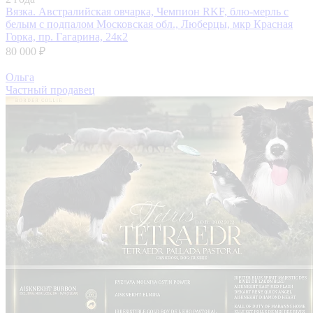
Вязка. Австралийская овчарка, Чемпион RKF, блю-мерль с
белым с подпалом
Московская обл., Люберцы, мкр Красная
Горка, пр. Гагарина, 24к2
80 000 ₽
Ольга
Частный продавец