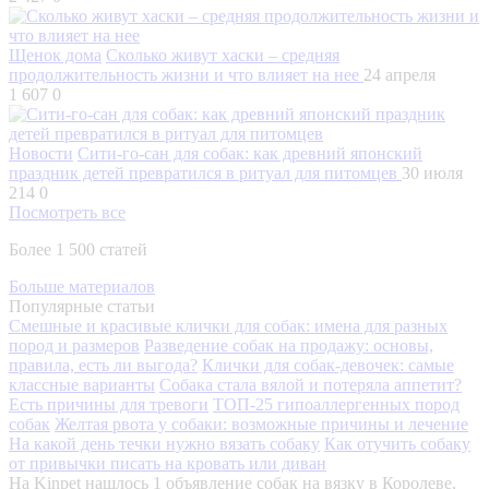
Щенок дома
Сколько живут хаски – средняя
продолжительность жизни и что влияет на нее
24 апреля
1 607
0
Новости
Сити-го-сан для собак: как древний японский
праздник детей превратился в ритуал для питомцев
30 июля
214
0
Посмотреть все
Более 1 500 статей
Больше материалов
Популярные статьи
Смешные и красивые клички для собак: имена для разных
пород и размеров
Разведение собак на продажу: основы,
правила, есть ли выгода?
Клички для собак-девочек: самые
классные варианты
Собака стала вялой и потеряла аппетит?
Есть причины для тревоги
ТОП-25 гипоаллергенных пород
собак
Желтая рвота у собаки: возможные причины и лечение
На какой день течки нужно вязать собаку
Как отучить собаку
от привычки писать на кровать или диван
На Kinpet нашлось 1 объявление собак на вязку в Королеве,