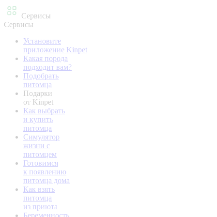
Сервисы
Сервисы
Установите
приложение Kinpet
Какая порода
подходит вам?
Подобрать
питомца
Подарки
от Kinpet
Как выбрать
и купить
питомца
Симулятор
жизни с
питомцем
Готовимся
к появлению
питомца дома
Как взять
питомца
из приюта
Беременность