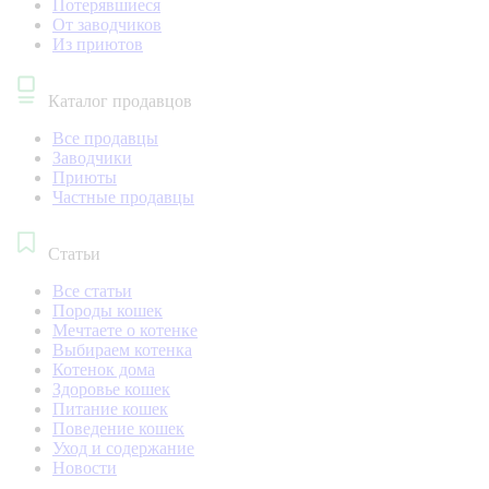
Потерявшиеся
От заводчиков
Из приютов
Каталог продавцов
Все продавцы
Заводчики
Приюты
Частные продавцы
Статьи
Все статьи
Породы кошек
Мечтаете о котенке
Выбираем котенка
Котенок дома
Здоровье кошек
Питание кошек
Поведение кошек
Уход и содержание
Новости