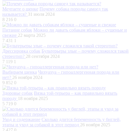
Мечтаете о щенке
Почему собака породы самоед так
называется?
31 июля 2024
8 216
0
Питание собак
Можно ли давать собакам яблоки – сушеные и
свежие
22 марта 2025
7 431
1
Дрессировка собак
Бультерьеры злые – почему сложился такой
стереотип?
28 сентября 2024
7 119
1
Выбираем щенка
Чихуахуа – гипоаллергенная порода или
нет?
26 ноября 2024
9 852
0
Здоровье собак
Вязка той-терьера – как правильно вязать
породу
18 ноября 2025
5 719
0
Уход и содержание
Сколько длится беременность у биглей,
этапы и уход за собакой в этот период
26 ноября 2025
2 427
0