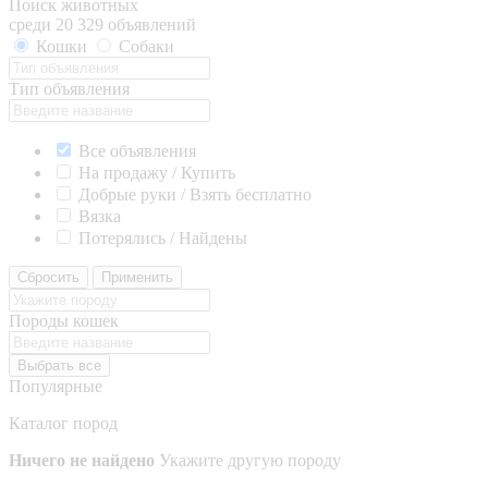
Поиск животных
среди 20 329 объявлений
Кошки
Собаки
Тип объявления
Все объявления
На продажу / Купить
Добрые руки / Взять бесплатно
Вязка
Потерялись / Найдены
Сбросить
Применить
Породы кошек
Выбрать все
Популярные
Каталог пород
Ничего не найдено
Укажите другую породу