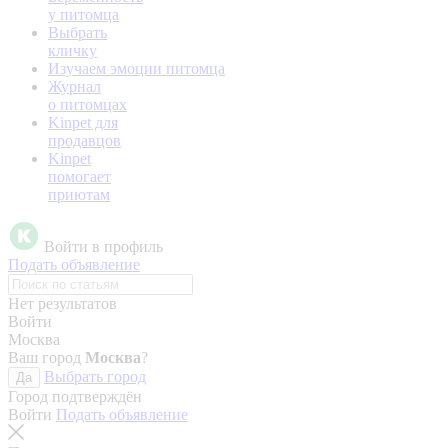
у питомца
Выбрать
кличку
Изучаем эмоции питомца
Журнал
о питомцах
Kinpet для
продавцов
Kinpet
помогает
приютам
Войти в профиль
Подать объявление
Нет результатов
Войти
Москва
Ваш город
Москва
?
Выбрать город
Да
Город подтверждён
Войти
Подать объявление