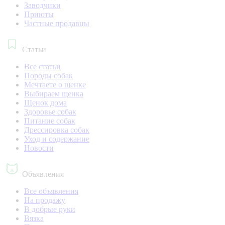
Заводчики
Приюты
Частные продавцы
Статьи
Все статьи
Породы собак
Мечтаете о щенке
Выбираем щенка
Щенок дома
Здоровье собак
Питание собак
Дрессировка собак
Уход и содержание
Новости
Объявления
Все объявления
На продажу
В добрые руки
Вязка