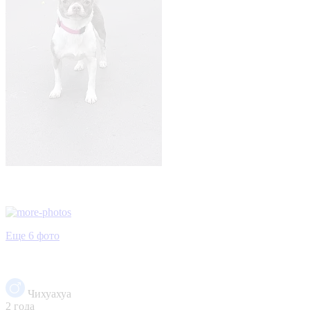
Еще 6 фото
Чихуахуа
2 года