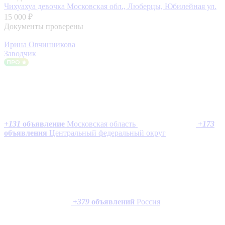
Чихуахуа девочка
Московская обл., Люберцы, Юбилейная ул.
15 000 ₽
Документы проверены
Ирина Овчинникова
Заводчик
+
131
объявление
Московская область
+
173
объявления
Центральный федеральный округ
+
379
объявлений
Россия