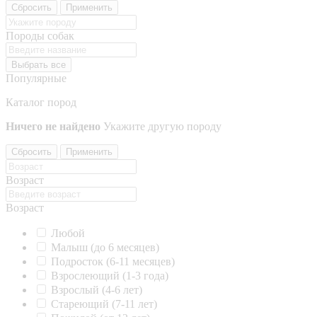
Сбросить
Применить
Породы собак
Выбрать все
Популярные
Каталог пород
Ничего не найдено
Укажите другую породу
Сбросить
Применить
Возраст
Возраст
Любой
Малыш (до 6 месяцев)
Подросток (6-11 месяцев)
Взрослеющий (1-3 года)
Взрослый (4-6 лет)
Стареющий (7-11 лет)