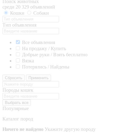
Поиск животных
среди 20 329 объявлений
Кошки
Собаки
Тип объявления
Все объявления
На продажу / Купить
Добрые руки / Взять бесплатно
Вязка
Потерялись / Найдены
Сбросить
Применить
Породы кошек
Выбрать все
Популярные
Каталог пород
Ничего не найдено
Укажите другую породу