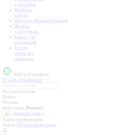
у питомца
Выбрать
кличку
Изучаем эмоции питомца
Журнал
о питомцах
Kinpet для
продавцов
Kinpet
помогает
приютам
Войти в профиль
Подать объявление
Нет результатов
Войти
Москва
Ваш город
Москва
?
Выбрать город
Да
Город подтверждён
Войти
Подать объявление