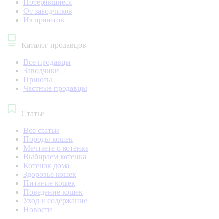
Потерявшиеся
От заводчиков
Из приютов
Каталог продавцов
Все продавцы
Заводчики
Приюты
Частные продавцы
Статьи
Все статьи
Породы кошек
Мечтаете о котенке
Выбираем котенка
Котенок дома
Здоровье кошек
Питание кошек
Поведение кошек
Уход и содержание
Новости