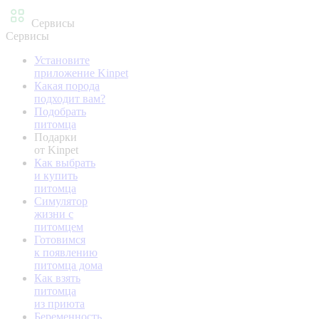
Сервисы
Сервисы
Установите
приложение Kinpet
Какая порода
подходит вам?
Подобрать
питомца
Подарки
от Kinpet
Как выбрать
и купить
питомца
Симулятор
жизни с
питомцем
Готовимся
к появлению
питомца дома
Как взять
питомца
из приюта
Беременность