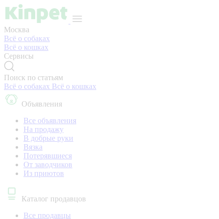
Москва
Всё о собаках
Всё о кошках
Сервисы
Поиск по статьям
Всё о собаках
Всё о кошках
Объявления
Все объявления
На продажу
В добрые руки
Вязка
Потерявшиеся
От заводчиков
Из приютов
Каталог продавцов
Все продавцы