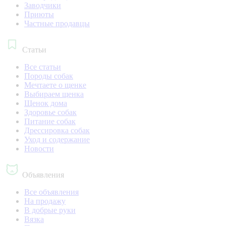
Заводчики
Приюты
Частные продавцы
Статьи
Все статьи
Породы собак
Мечтаете о щенке
Выбираем щенка
Щенок дома
Здоровье собак
Питание собак
Дрессировка собак
Уход и содержание
Новости
Объявления
Все объявления
На продажу
В добрые руки
Вязка