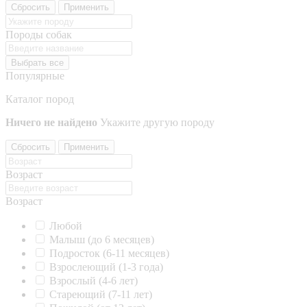
Сбросить
Применить
Породы собак
Выбрать все
Популярные
Каталог пород
Ничего не найдено
Укажите другую породу
Сбросить
Применить
Возраст
Возраст
Любой
Малыш (до 6 месяцев)
Подросток (6-11 месяцев)
Взрослеющий (1-3 года)
Взрослый (4-6 лет)
Стареющий (7-11 лет)