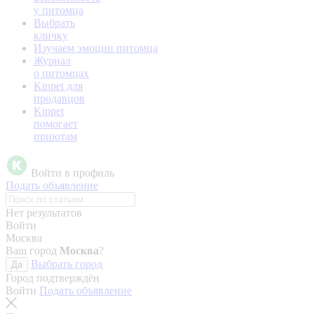
у питомца
Выбрать
кличку
Изучаем эмоции питомца
Журнал
о питомцах
Kinpet для
продавцов
Kinpet
помогает
приютам
Войти в профиль
Подать объявление
Нет результатов
Войти
Москва
Ваш город
Москва
?
Выбрать город
Да
Город подтверждён
Войти
Подать объявление