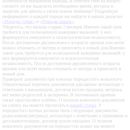
особенности выбранной породы, и ответьте себе на вопрос:
сможете ли вы выделить необходимое время, ресурсы и
энергию для заботы о своем новом любимце? Подробную
информацию о каждой породе вы найдете в наших разделах
«Породы собак»
и
«Породы кошек»
.
Убедитесь, что малыш старше 2 месяцев
Именно такой срок
требуется для полноценной выкормки малышей: у них
формируется иммунитет и психологическая независимость.
После достижения двухмесячного возраста щенков или котят
можно отнимать от матери и привозить в новый дом.Именно
такой срок требуется для полноценной выкормки малышей: у
них формируется иммунитет и психологическая
независимость. После достижения двухмесячного возраста
щенков или котят можно отнимать от матери и привозить в
новый дом.
Проверьте документы при покупке породистого животного
Обязательный перечень документов для щенка: ветпаспорт с
отметками о вакцинации, договор купли-продажи, метрика,
акт вязки родителей и актировка. В питомниках щенкам
также проставляют клеймо. О полном комплекте документов
на собаку вы можете прочитать в
нашей статье
.
У
породистого котика должны быть следующие документы:
родословная (метрика), ветпаспорт с отметками о прививках и
дегельминтизации, договор купли-продажи. О полном
комплекте документов на породистую кошку вы можете