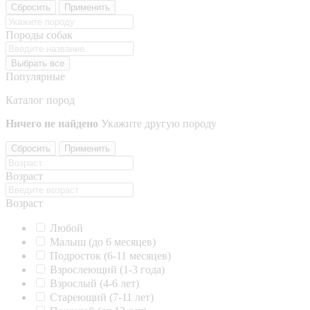
Сбросить
Применить
Породы собак
Выбрать все
Популярные
Каталог пород
Ничего не найдено
Укажите другую породу
Сбросить
Применить
Возраст
Возраст
Любой
Малыш (до 6 месяцев)
Подросток (6-11 месяцев)
Взрослеющий (1-3 года)
Взрослый (4-6 лет)
Стареющий (7-11 лет)