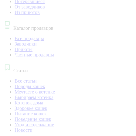
Потерявшиеся
От заводчиков
Из приютов
Каталог продавцов
Все продавцы
Заводчики
Приюты
Частные продавцы
Статьи
Все статьи
Породы кошек
Мечтаете о котенке
Выбираем котенка
Котенок дома
Здоровье кошек
Питание кошек
Поведение кошек
Уход и содержание
Новости