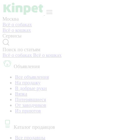
Москва
Всё о собаках
Всё о кошках
Сервисы
Поиск по статьям
Всё о собаках
Всё о кошках
Объявления
Все объявления
На продажу
В добрые руки
Вязка
Потерявшиеся
От заводчиков
Из приютов
Каталог продавцов
Все продавцы