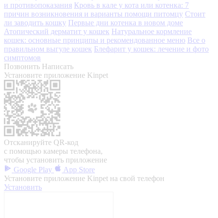
и противопоказания
Кровь в кале у кота или котенка: 7
причин возникновения и варианты помощи питомцу
Стоит
ли заводить кошку
Первые дни котенка в новом доме
Атопический дерматит у кошек
Натуральное кормление
кошек: основные принципы и рекомендованное меню
Все о
правильном выгуле кошек
Блефарит у кошек: лечение и фото
симптомов
Позвонить
Написать
Установите приложение Kinpet
Отсканируйте QR-код
с помощью камеры телефона,
чтобы установить приложение
Google Play
App Store
Установите приложение Kinpet на свой телефон
Установить