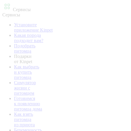
Сервисы
Сервисы
Установите
приложение Kinpet
Какая порода
подходит вам?
Подобрать
питомца
Подарки
от Kinpet
Как выбрать
и купить
питомца
Симулятор
жизни с
питомцем
Готовимся
к появлению
питомца дома
Как взять
питомца
из приюта
Беременность