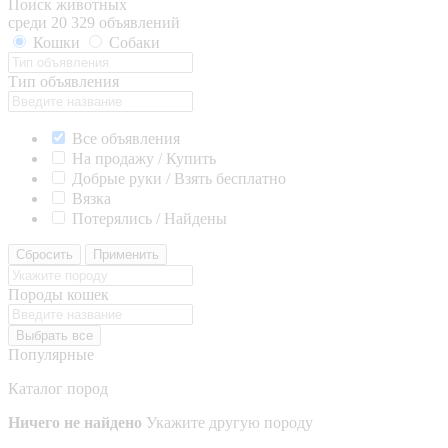
Поиск животных
среди 20 329 объявлений
Кошки
Собаки
Тип объявления
Все объявления
На продажу / Купить
Добрые руки / Взять бесплатно
Вязка
Потерялись / Найдены
Сбросить
Применить
Породы кошек
Выбрать все
Популярные
Каталог пород
Ничего не найдено
Укажите другую породу