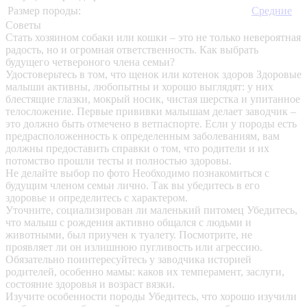
Размер породы:
Средние
Советы
Стать хозяином собаки или кошки – это не только невероятная
радость, но и огромная ответственность. Как выбрать
будущего четвероного члена семьи?
Удостоверьтесь в том, что щенок или котенок здоров
Здоровые
малыши активны, любопытны и хорошо выглядят: у них
блестящие глазки, мокрый носик, чистая шерстка и упитанное
телосложение. Первые прививки малышам делает заводчик –
это должно быть отмечено в ветпаспорте. Если у породы есть
предрасположенность к определенным заболеваниям, вам
должны предоставить справки о том, что родители и их
потомство прошли тесты и полностью здоровы.
Не делайте выбор по фото
Необходимо познакомиться с
будущим членом семьи лично. Так вы убедитесь в его
здоровье и определитесь с характером.
Уточните, социализирован ли маленький питомец
Убедитесь,
что малыш с рождения активно общался с людьми и
животными, был приучен к туалету. Посмотрите, не
проявляет ли он излишнюю пугливость или агрессию.
Обязательно поинтересуйтесь у заводчика историей
родителей, особенно мамы: каков их темперамент, заслуги,
состояние здоровья и возраст вязки.
Изучите особенности породы
Убедитесь, что хорошо изучили