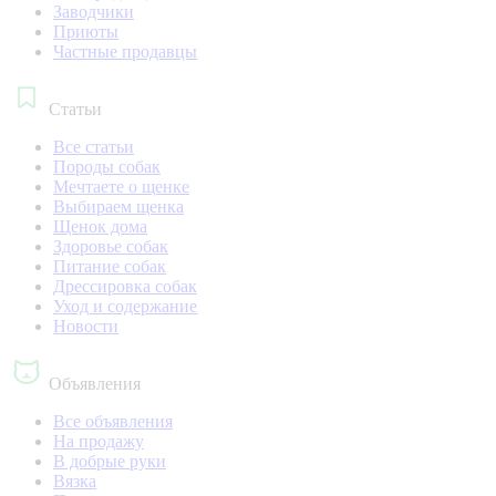
Заводчики
Приюты
Частные продавцы
Статьи
Все статьи
Породы собак
Мечтаете о щенке
Выбираем щенка
Щенок дома
Здоровье собак
Питание собак
Дрессировка собак
Уход и содержание
Новости
Объявления
Все объявления
На продажу
В добрые руки
Вязка