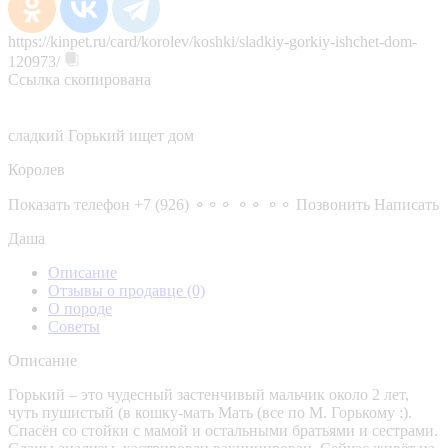
https://kinpet.ru/card/korolev/koshki/sladkiy-gorkiy-ishchet-dom-
120973/
Ссылка скопирована
сладкий Горький ищет дом
Королев
Показать телефон
+7 (926) ⚬⚬⚬ ⚬⚬ ⚬⚬
Позвонить
Написать
Даша
Описание
Отзывы о продавце
(0)
О породе
Советы
Описание
Горький – это чудесный застенчивый мальчик около 2 лет,
чуть пушистый (в кошку-мать Мать (все по М. Горькому :).
Спасён со стойки с мамой и остальными братьями и сестрами.