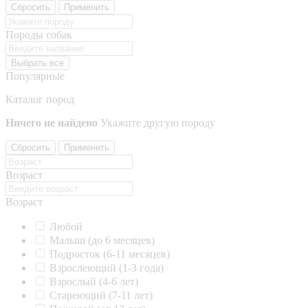
Сбросить
Применить
Породы собак
Выбрать все
Популярные
Каталог пород
Ничего не найдено
Укажите другую породу
Сбросить
Применить
Возраст
Возраст
Любой
Малыш (до 6 месяцев)
Подросток (6-11 месяцев)
Взрослеющий (1-3 года)
Взрослый (4-6 лет)
Стареющий (7-11 лет)