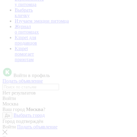
у питомца
Выбрать
кличку
Изучаем эмоции питомца
Журнал
о питомцах
Kinpet для
продавцов
Kinpet
помогает
приютам
Войти в профиль
Подать объявление
Нет результатов
Войти
Москва
Ваш город
Москва
?
Выбрать город
Да
Город подтверждён
Войти
Подать объявление