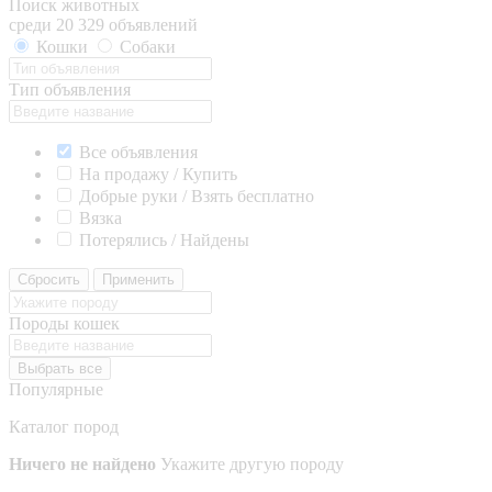
Поиск животных
среди 20 329 объявлений
Кошки
Собаки
Тип объявления
Все объявления
На продажу / Купить
Добрые руки / Взять бесплатно
Вязка
Потерялись / Найдены
Сбросить
Применить
Породы кошек
Выбрать все
Популярные
Каталог пород
Ничего не найдено
Укажите другую породу