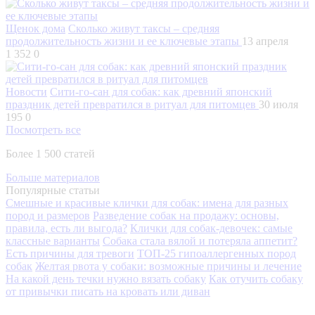
Щенок дома
Сколько живут таксы – средняя
продолжительность жизни и ее ключевые этапы
13 апреля
1 352
0
Новости
Сити-го-сан для собак: как древний японский
праздник детей превратился в ритуал для питомцев
30 июля
195
0
Посмотреть все
Более 1 500 статей
Больше материалов
Популярные статьи
Смешные и красивые клички для собак: имена для разных
пород и размеров
Разведение собак на продажу: основы,
правила, есть ли выгода?
Клички для собак-девочек: самые
классные варианты
Собака стала вялой и потеряла аппетит?
Есть причины для тревоги
ТОП-25 гипоаллергенных пород
собак
Желтая рвота у собаки: возможные причины и лечение
На какой день течки нужно вязать собаку
Как отучить собаку
от привычки писать на кровать или диван