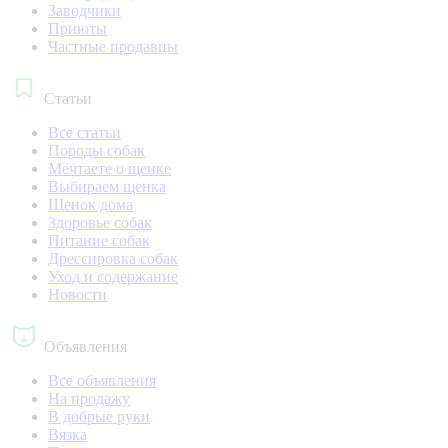
Заводчики
Приюты
Частные продавцы
Статьи
Все статьи
Породы собак
Мечтаете о щенке
Выбираем щенка
Щенок дома
Здоровье собак
Питание собак
Дрессировка собак
Уход и содержание
Новости
Объявления
Все объявления
На продажу
В добрые руки
Вязка