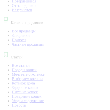
Потерявшиеся
От заводчиков
Из приютов
Каталог продавцов
Все продавцы
Заводчики
Приюты
Частные продавцы
Статьи
Все статьи
Породы кошек
Мечтаете о котенке
Выбираем котенка
Котенок дома
Здоровье кошек
Питание кошек
Поведение кошек
Уход и содержание
Новости