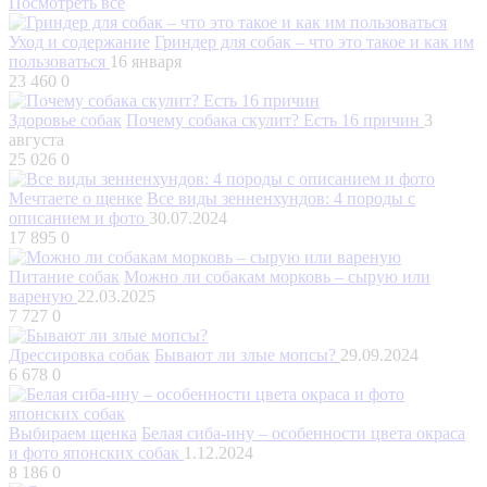
Посмотреть все
Уход и содержание
Гриндер для собак – что это такое и как им
пользоваться
16 января
23 460
0
Здоровье собак
Почему собака скулит? Есть 16 причин
3
августа
25 026
0
Мечтаете о щенке
Все виды зенненхундов: 4 породы с
описанием и фото
30.07.2024
17 895
0
Питание собак
Можно ли собакам морковь – сырую или
вареную
22.03.2025
7 727
0
Дрессировка собак
Бывают ли злые мопсы?
29.09.2024
6 678
0
Выбираем щенка
Белая сиба-ину – особенности цвета окраса
и фото японских собак
1.12.2024
8 186
0