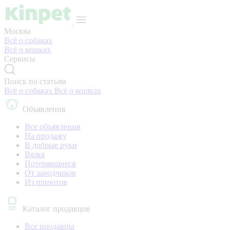
Москва
Всё о собаках
Всё о кошках
Сервисы
Поиск по статьям
Всё о собаках
Всё о кошках
Объявления
Все объявления
На продажу
В добрые руки
Вязка
Потерявшиеся
От заводчиков
Из приютов
Каталог продавцов
Все продавцы