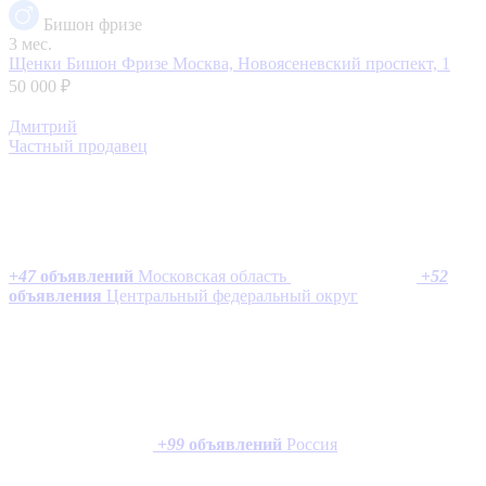
Бишон фризе
3 мес.
Щенки Бишон Фризе
Москва, Новоясеневский проспект, 1
50 000 ₽
Дмитрий
Частный продавец
+
47
объявлений
Московская область
+
52
объявления
Центральный федеральный округ
+
99
объявлений
Россия