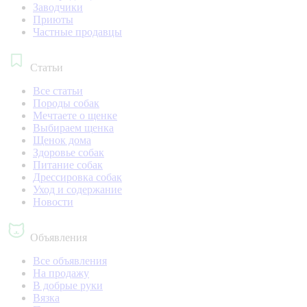
Заводчики
Приюты
Частные продавцы
Статьи
Все статьи
Породы собак
Мечтаете о щенке
Выбираем щенка
Щенок дома
Здоровье собак
Питание собак
Дрессировка собак
Уход и содержание
Новости
Объявления
Все объявления
На продажу
В добрые руки
Вязка