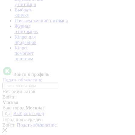
у питомца
Выбрать
кличку
Изучаем эмоции питомца
Журнал
о питомцах
Kinpet для
продавцов
Kinpet
помогает
приютам
Войти в профиль
Подать объявление
Нет результатов
Войти
Москва
Ваш город
Москва
?
Выбрать город
Да
Город подтверждён
Войти
Подать объявление