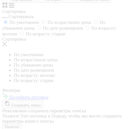
Сортировка
Сортировать
По умолчанию
По возрастанию цены
По
убыванию цены
По дате размещения
По возрасту:
моложе
По возрасту: старше
Сортировка
По умолчанию
По возрастанию цены
По убыванию цены
По дате размещения
По возрасту: моложе
По возрасту: старше
Фильтры
Подобрать питомца
Сохранить поиск
Невозможно сохранить параметры поиска
Укажите Тип питомца и Породу, чтобы мы могли сохранить
параметры вашего поиска
Понятно