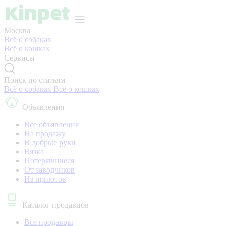
Москва
Всё о собаках
Всё о кошках
Сервисы
Поиск по статьям
Всё о собаках
Всё о кошках
Объявления
Все объявления
На продажу
В добрые руки
Вязка
Потерявшиеся
От заводчиков
Из приютов
Каталог продавцов
Все продавцы