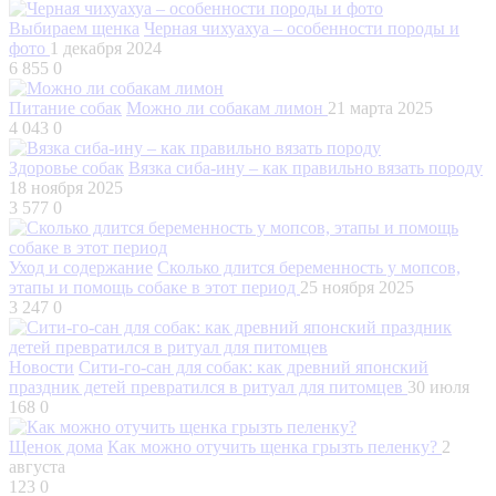
Выбираем щенка
Черная чихуахуа – особенности породы и
фото
1 декабря 2024
6 855
0
Питание собак
Можно ли собакам лимон
21 марта 2025
4 043
0
Здоровье собак
Вязка сиба-ину – как правильно вязать породу
18 ноября 2025
3 577
0
Уход и содержание
Сколько длится беременность у мопсов,
этапы и помощь собаке в этот период
25 ноября 2025
3 247
0
Новости
Сити-го-сан для собак: как древний японский
праздник детей превратился в ритуал для питомцев
30 июля
168
0
Щенок дома
Как можно отучить щенка грызть пеленку?
2
августа
123
0