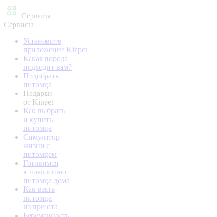
Сервисы
Сервисы
Установите
приложение Kinpet
Какая порода
подходит вам?
Подобрать
питомца
Подарки
от Kinpet
Как выбрать
и купить
питомца
Симулятор
жизни с
питомцем
Готовимся
к появлению
питомца дома
Как взять
питомца
из приюта
Беременность