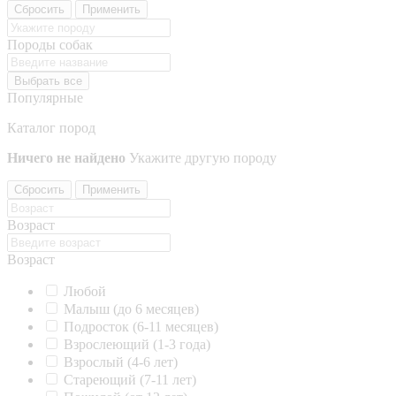
Сбросить
Применить
Породы собак
Выбрать все
Популярные
Каталог пород
Ничего не найдено
Укажите другую породу
Сбросить
Применить
Возраст
Возраст
Любой
Малыш (до 6 месяцев)
Подросток (6-11 месяцев)
Взрослеющий (1-3 года)
Взрослый (4-6 лет)
Стареющий (7-11 лет)