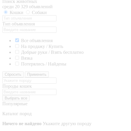
Поиск животных
среди 20 329 объявлений
Кошки
Собаки
Тип объявления
Все объявления
На продажу / Купить
Добрые руки / Взять бесплатно
Вязка
Потерялись / Найдены
Сбросить
Применить
Породы кошек
Выбрать все
Популярные
Каталог пород
Ничего не найдено
Укажите другую породу