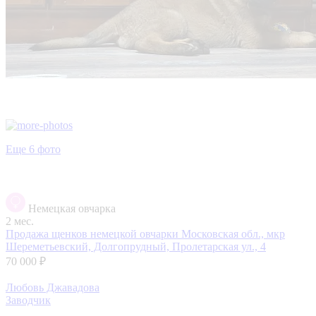
Еще 6 фото
Немецкая овчарка
2 мес.
Продажа щенков немецкой овчарки
Московская обл., мкр
Шереметьевский, Долгопрудный, Пролетарская ул., 4
70 000 ₽
Любовь Джавадова
Заводчик