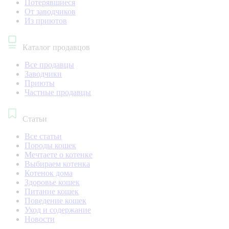
Потерявшиеся
От заводчиков
Из приютов
Каталог продавцов
Все продавцы
Заводчики
Приюты
Частные продавцы
Статьи
Все статьи
Породы кошек
Мечтаете о котенке
Выбираем котенка
Котенок дома
Здоровье кошек
Питание кошек
Поведение кошек
Уход и содержание
Новости