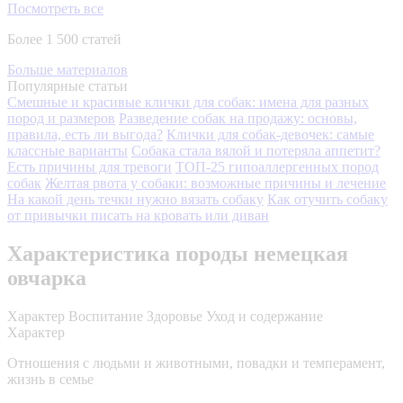
Посмотреть все
Более 1 500 статей
Больше материалов
Популярные статьи
Смешные и красивые клички для собак: имена для разных
пород и размеров
Разведение собак на продажу: основы,
правила, есть ли выгода?
Клички для собак-девочек: самые
классные варианты
Собака стала вялой и потеряла аппетит?
Есть причины для тревоги
ТОП-25 гипоаллергенных пород
собак
Желтая рвота у собаки: возможные причины и лечение
На какой день течки нужно вязать собаку
Как отучить собаку
от привычки писать на кровать или диван
Характеристика породы немецкая
овчарка
Характер
Воспитание
Здоровье
Уход и содержание
Характер
Отношения с людьми и животными, повадки и темперамент,
жизнь в семье