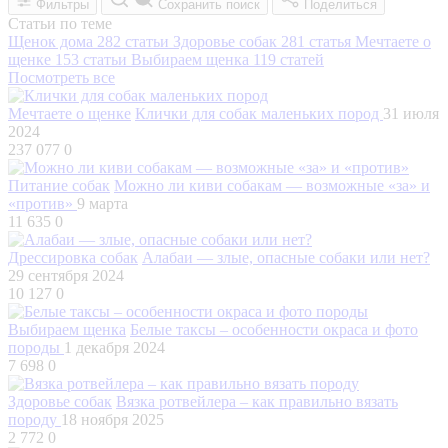
Фильтры
Сохранить поиск
Поделиться
Статьи по теме
Щенок дома
282 статьи
Здоровье собак
281 статья
Мечтаете о
щенке
153 статьи
Выбираем щенка
119 статей
Посмотреть все
Мечтаете о щенке
Клички для собак маленьких пород
31 июля
2024
237 077
0
Питание собак
Можно ли киви собакам — возможные «за» и
«против»
9 марта
11 635
0
Дрессировка собак
Алабаи — злые, опасные собаки или нет?
29 сентября 2024
10 127
0
Выбираем щенка
Белые таксы – особенности окраса и фото
породы
1 декабря 2024
7 698
0
Здоровье собак
Вязка ротвейлера – как правильно вязать
породу
18 ноября 2025
2 772
0