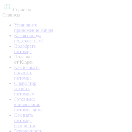
Сервисы
Сервисы
Установите
приложение Kinpet
Какая порода
подходит вам?
Подобрать
питомца
Подарки
от Kinpet
Как выбрать
и купить
питомца
Симулятор
жизни с
питомцем
Готовимся
к появлению
питомца дома
Как взять
питомца
из приюта
Беременность