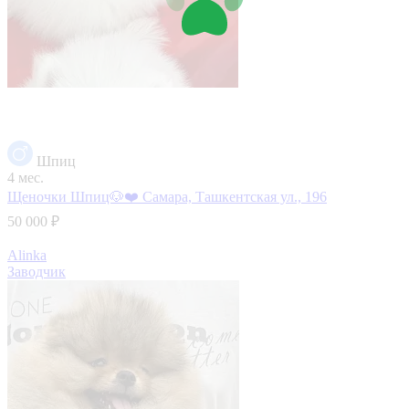
Шпиц
4 мес.
Щеночки Шпиц🐶❤️
Самара, Ташкентская ул., 196
50 000 ₽
Alinka
Заводчик