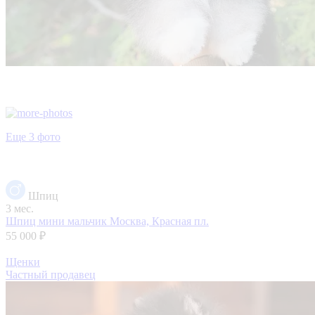
Еще 3 фото
Шпиц
3 мес.
Шпиц мини мальчик
Москва, Красная пл.
55 000 ₽
Щенки
Частный продавец