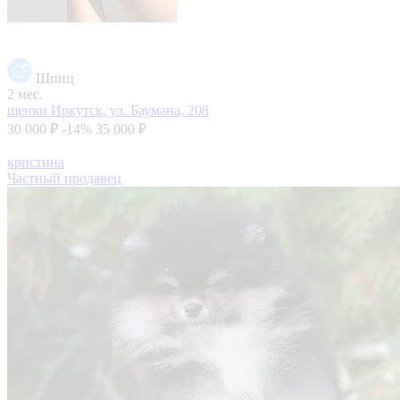
Шпиц
2 мес.
щенки
Иркутск, ул. Баумана, 208
30 000 ₽
-14%
35 000 ₽
кристина
Частный продавец