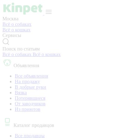
Москва
Всё о собаках
Всё о кошках
Сервисы
Поиск по статьям
Всё о собаках
Всё о кошках
Объявления
Все объявления
На продажу
В добрые руки
Вязка
Потерявшиеся
От заводчиков
Из приютов
Каталог продавцов
Все продавцы