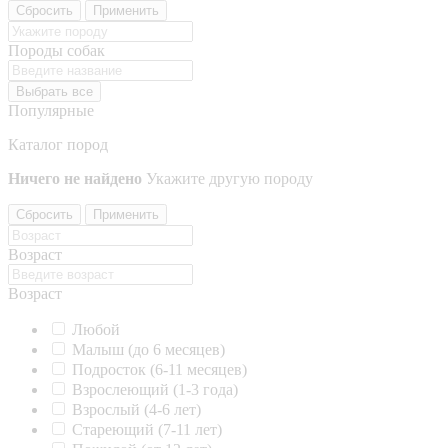
Сбросить
Применить
Породы собак
Выбрать все
Популярные
Каталог пород
Ничего не найдено
Укажите другую породу
Сбросить
Применить
Возраст
Возраст
Любой
Малыш (до 6 месяцев)
Подросток (6-11 месяцев)
Взрослеющий (1-3 года)
Взрослый (4-6 лет)
Стареющий (7-11 лет)