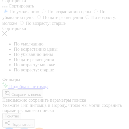
Сортировка
Сортировать
По умолчанию
По возрастанию цены
По
убыванию цены
По дате размещения
По возрасту:
моложе
По возрасту: старше
Сортировка
По умолчанию
По возрастанию цены
По убыванию цены
По дате размещения
По возрасту: моложе
По возрасту: старше
Фильтры
Подобрать питомца
Сохранить поиск
Невозможно сохранить параметры поиска
Укажите Тип питомца и Породу, чтобы мы могли сохранить
параметры вашего поиска
Понятно
Поделиться