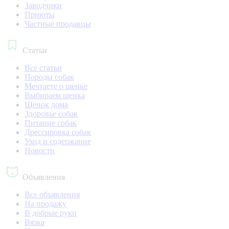
Заводчики
Приюты
Частные продавцы
Статьи
Все статьи
Породы собак
Мечтаете о щенке
Выбираем щенка
Щенок дома
Здоровье собак
Питание собак
Дрессировка собак
Уход и содержание
Новости
Объявления
Все объявления
На продажу
В добрые руки
Вязка