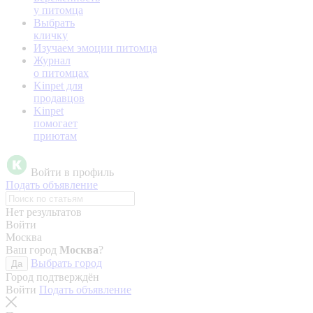
у питомца
Выбрать
кличку
Изучаем эмоции питомца
Журнал
о питомцах
Kinpet для
продавцов
Kinpet
помогает
приютам
Войти в профиль
Подать объявление
Нет результатов
Войти
Москва
Ваш город
Москва
?
Выбрать город
Да
Город подтверждён
Войти
Подать объявление