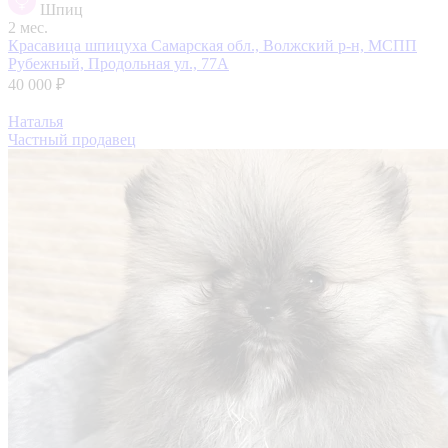
Шпиц
2 мес.
Красавица шпицуха
Самарская обл., Волжский р-н, МСПП
Рубежный, Продольная ул., 77А
40 000 ₽
Наталья
Частный продавец