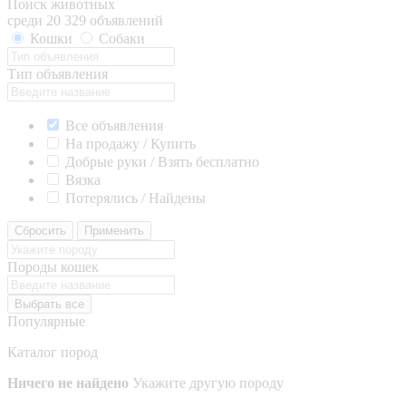
Поиск животных
среди 20 329 объявлений
Кошки
Собаки
Тип объявления
Все объявления
На продажу / Купить
Добрые руки / Взять бесплатно
Вязка
Потерялись / Найдены
Сбросить
Применить
Породы кошек
Выбрать все
Популярные
Каталог пород
Ничего не найдено
Укажите другую породу