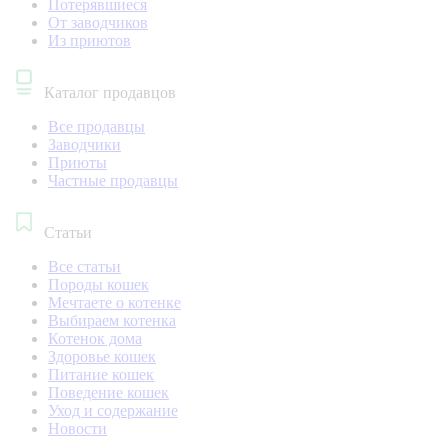
Потерявшиеся
От заводчиков
Из приютов
Каталог продавцов
Все продавцы
Заводчики
Приюты
Частные продавцы
Статьи
Все статьи
Породы кошек
Мечтаете о котенке
Выбираем котенка
Котенок дома
Здоровье кошек
Питание кошек
Поведение кошек
Уход и содержание
Новости