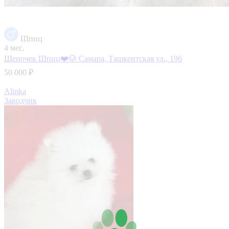
Шпиц
4 мес.
Щеночек Шпиц❤️🐶
Самара, Ташкентская ул., 196
50 000 ₽
Alinka
Заводчик