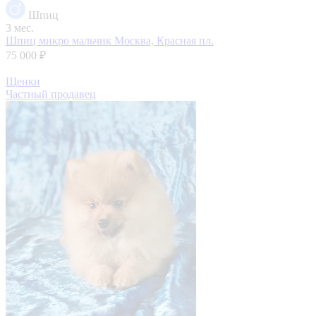
Шпиц
3 мес.
Шпиц микро мальчик
Москва, Красная пл.
75 000 ₽
Щенки
Частный продавец