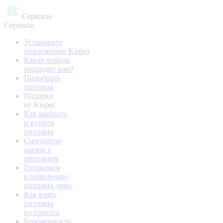
Сервисы
Сервисы
Установите
приложение Kinpet
Какая порода
подходит вам?
Подобрать
питомца
Подарки
от Kinpet
Как выбрать
и купить
питомца
Симулятор
жизни с
питомцем
Готовимся
к появлению
питомца дома
Как взять
питомца
из приюта
Беременность