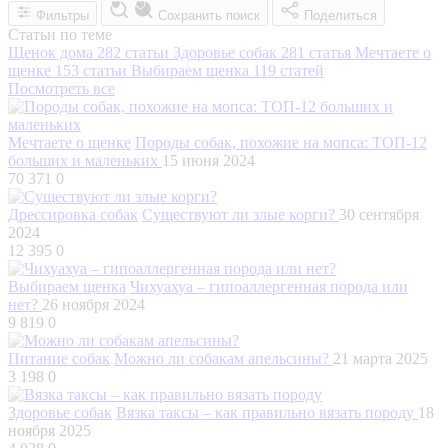
Фильтры
Сохранить поиск
Поделиться
Статьи по теме
Щенок дома
282 статьи
Здоровье собак
281 статья
Мечтаете о
щенке
153 статьи
Выбираем щенка
119 статей
Посмотреть все
Мечтаете о щенке
Породы собак, похожие на мопса: ТОП-12
больших и маленьких
15 июня 2024
70 371
0
Дрессировка собак
Существуют ли злые корги?
30 сентября
2024
12 395
0
Выбираем щенка
Чихуахуа – гипоаллергенная порода или
нет?
26 ноября 2024
9 819
0
Питание собак
Можно ли собакам апельсины?
21 марта 2025
3 198
0
Здоровье собак
Вязка таксы – как правильно вязать породу
18
ноября 2025