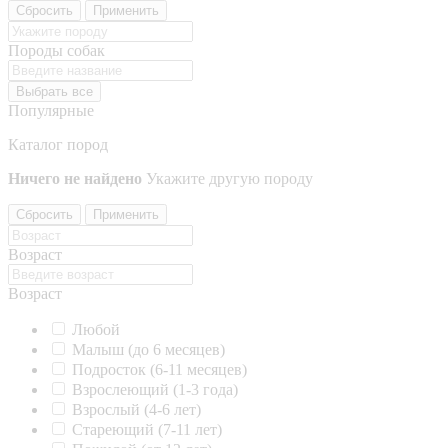
Сбросить
Применить
Породы собак
Выбрать все
Популярные
Каталог пород
Ничего не найдено
Укажите другую породу
Сбросить
Применить
Возраст
Возраст
Любой
Малыш (до 6 месяцев)
Подросток (6-11 месяцев)
Взрослеющий (1-3 года)
Взрослый (4-6 лет)
Стареющий (7-11 лет)