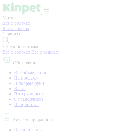
Москва
Всё о собаках
Всё о кошках
Сервисы
Поиск по статьям
Всё о собаках
Всё о кошках
Объявления
Все объявления
На продажу
В добрые руки
Вязка
Потерявшиеся
От заводчиков
Из приютов
Каталог продавцов
Все продавцы