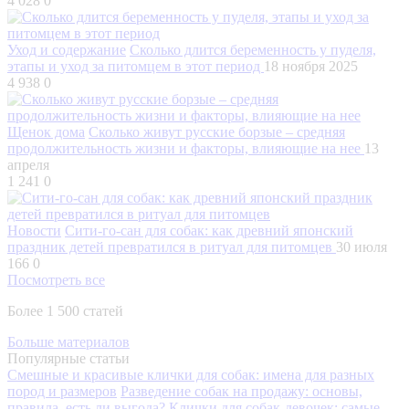
4 028
0
Уход и содержание
Сколько длится беременность у пуделя,
этапы и уход за питомцем в этот период
18 ноября 2025
4 938
0
Щенок дома
Сколько живут русские борзые – средняя
продолжительность жизни и факторы, влияющие на нее
13
апреля
1 241
0
Новости
Сити-го-сан для собак: как древний японский
праздник детей превратился в ритуал для питомцев
30 июля
166
0
Посмотреть все
Более 1 500 статей
Больше материалов
Популярные статьи
Смешные и красивые клички для собак: имена для разных
пород и размеров
Разведение собак на продажу: основы,
правила, есть ли выгода?
Клички для собак-девочек: самые