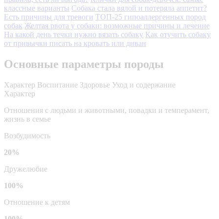
классные варианты
Собака стала вялой и потеряла аппетит?
Есть причины для тревоги
ТОП-25 гипоаллергенных пород
собак
Желтая рвота у собаки: возможные причины и лечение
На какой день течки нужно вязать собаку
Как отучить собаку
от привычки писать на кровать или диван
Основные параметры породы
Характер
Воспитание
Здоровье
Уход и содержание
Характер
Отношения с людьми и животными, повадки и темперамент,
жизнь в семье
Возбудимость
20%
Дружелюбие
100%
Отношение к детям
100%