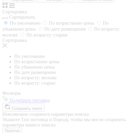
Сортировка
Сортировать
По умолчанию
По возрастанию цены
По
убыванию цены
По дате размещения
По возрасту:
моложе
По возрасту: старше
Сортировка
По умолчанию
По возрастанию цены
По убыванию цены
По дате размещения
По возрасту: моложе
По возрасту: старше
Фильтры
Подобрать питомца
Сохранить поиск
Невозможно сохранить параметры поиска
Укажите Тип питомца и Породу, чтобы мы могли сохранить
параметры вашего поиска
Понятно