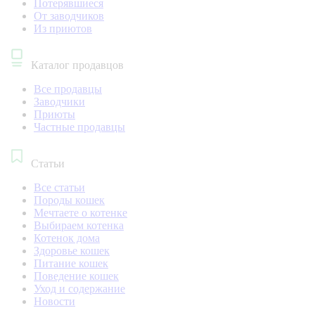
Потерявшиеся
От заводчиков
Из приютов
Каталог продавцов
Все продавцы
Заводчики
Приюты
Частные продавцы
Статьи
Все статьи
Породы кошек
Мечтаете о котенке
Выбираем котенка
Котенок дома
Здоровье кошек
Питание кошек
Поведение кошек
Уход и содержание
Новости