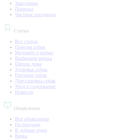
Заводчики
Приюты
Частные продавцы
Статьи
Все статьи
Породы собак
Мечтаете о щенке
Выбираем щенка
Щенок дома
Здоровье собак
Питание собак
Дрессировка собак
Уход и содержание
Новости
Объявления
Все объявления
На продажу
В добрые руки
Вязка