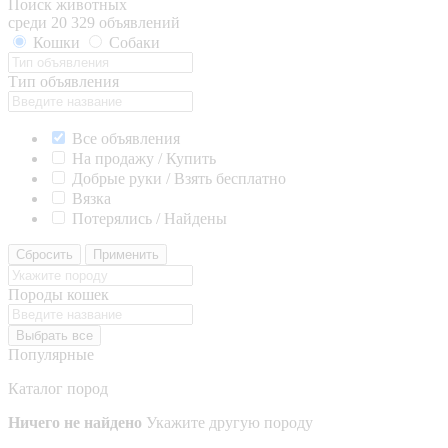
Поиск животных
среди 20 329 объявлений
Кошки
Собаки
Тип объявления
Все объявления
На продажу / Купить
Добрые руки / Взять бесплатно
Вязка
Потерялись / Найдены
Сбросить
Применить
Породы кошек
Выбрать все
Популярные
Каталог пород
Ничего не найдено
Укажите другую породу