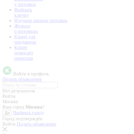
у питомца
Выбрать
кличку
Изучаем эмоции питомца
Журнал
о питомцах
Kinpet для
продавцов
Kinpet
помогает
приютам
Войти в профиль
Подать объявление
Нет результатов
Войти
Москва
Ваш город
Москва
?
Выбрать город
Да
Город подтверждён
Войти
Подать объявление