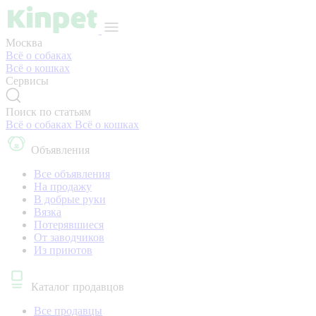
Москва
Всё о собаках
Всё о кошках
Сервисы
Поиск по статьям
Всё о собаках
Всё о кошках
Объявления
Все объявления
На продажу
В добрые руки
Вязка
Потерявшиеся
От заводчиков
Из приютов
Каталог продавцов
Все продавцы