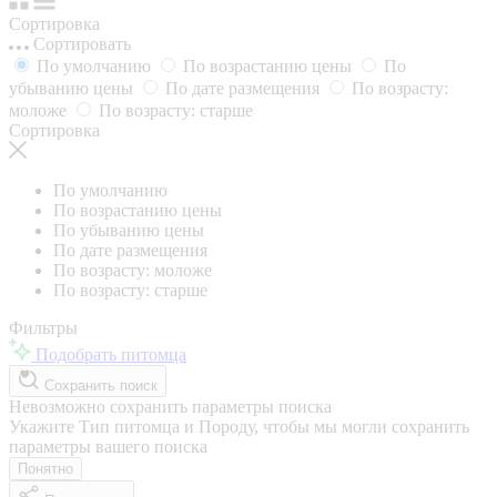
Сортировка
Сортировать
По умолчанию
По возрастанию цены
По
убыванию цены
По дате размещения
По возрасту:
моложе
По возрасту: старше
Сортировка
По умолчанию
По возрастанию цены
По убыванию цены
По дате размещения
По возрасту: моложе
По возрасту: старше
Фильтры
Подобрать питомца
Сохранить поиск
Невозможно сохранить параметры поиска
Укажите Тип питомца и Породу, чтобы мы могли сохранить
параметры вашего поиска
Понятно