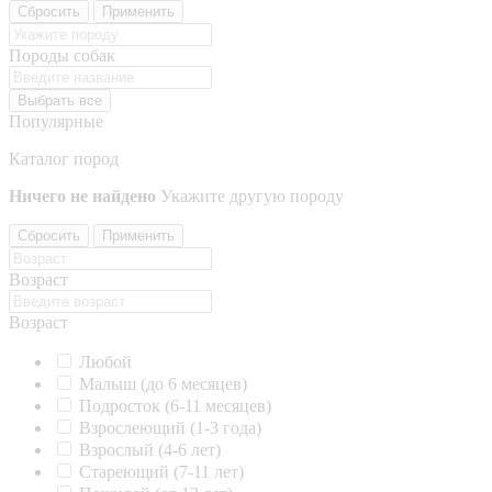
Сбросить
Применить
Породы собак
Выбрать все
Популярные
Каталог пород
Ничего не найдено
Укажите другую породу
Сбросить
Применить
Возраст
Возраст
Любой
Малыш (до 6 месяцев)
Подросток (6-11 месяцев)
Взрослеющий (1-3 года)
Взрослый (4-6 лет)
Стареющий (7-11 лет)