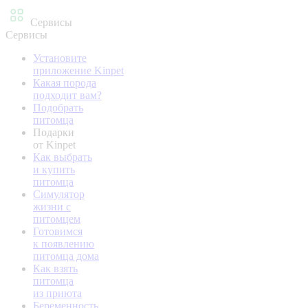
Сервисы
Сервисы
Установите
приложение Kinpet
Какая порода
подходит вам?
Подобрать
питомца
Подарки
от Kinpet
Как выбрать
и купить
питомца
Симулятор
жизни с
питомцем
Готовимся
к появлению
питомца дома
Как взять
питомца
из приюта
Беременность