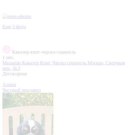
Еще 3 фото
Кавалер-кинг-чарльз-спаниель
1 мес.
Малыши Кавалер Кинг Чарльз спаниель
Москва, Сверчков
пер., 8с3
Договорная
Алина
Частный продавец