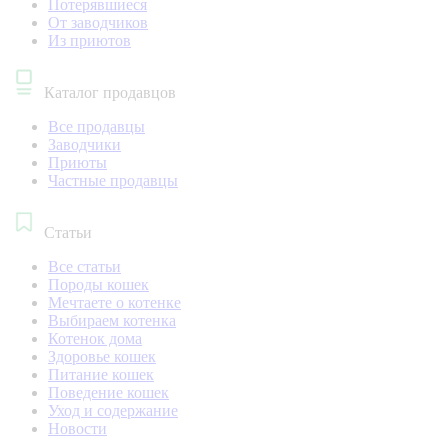
Потерявшиеся
От заводчиков
Из приютов
Каталог продавцов
Все продавцы
Заводчики
Приюты
Частные продавцы
Статьи
Все статьи
Породы кошек
Мечтаете о котенке
Выбираем котенка
Котенок дома
Здоровье кошек
Питание кошек
Поведение кошек
Уход и содержание
Новости