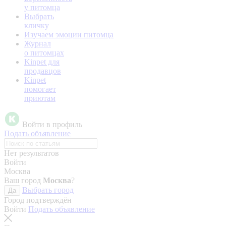
у питомца
Выбрать
кличку
Изучаем эмоции питомца
Журнал
о питомцах
Kinpet для
продавцов
Kinpet
помогает
приютам
Войти в профиль
Подать объявление
Нет результатов
Войти
Москва
Ваш город
Москва
?
Выбрать город
Да
Город подтверждён
Войти
Подать объявление