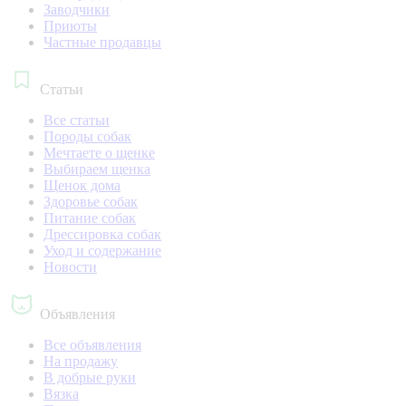
Заводчики
Приюты
Частные продавцы
Статьи
Все статьи
Породы собак
Мечтаете о щенке
Выбираем щенка
Щенок дома
Здоровье собак
Питание собак
Дрессировка собак
Уход и содержание
Новости
Объявления
Все объявления
На продажу
В добрые руки
Вязка