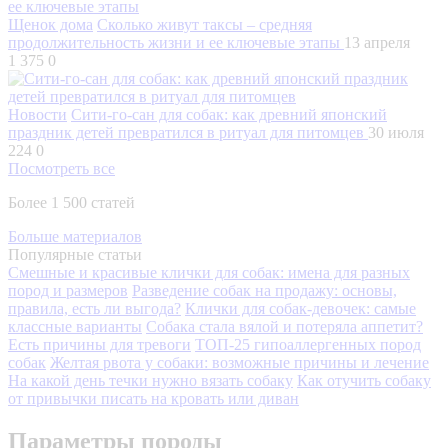
Щенок дома
Сколько живут таксы – средняя
продолжительность жизни и ее ключевые этапы
13 апреля
1 375
0
Новости
Сити-го-сан для собак: как древний японский
праздник детей превратился в ритуал для питомцев
30 июля
224
0
Посмотреть все
Более 1 500 статей
Больше материалов
Популярные статьи
Смешные и красивые клички для собак: имена для разных
пород и размеров
Разведение собак на продажу: основы,
правила, есть ли выгода?
Клички для собак-девочек: самые
классные варианты
Собака стала вялой и потеряла аппетит?
Есть причины для тревоги
ТОП-25 гипоаллергенных пород
собак
Желтая рвота у собаки: возможные причины и лечение
На какой день течки нужно вязать собаку
Как отучить собаку
от привычки писать на кровать или диван
Параметры породы