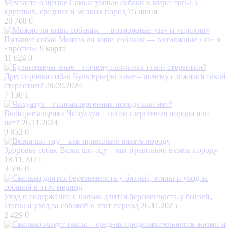
Мечтаете о щенке
Самые умные собаки в мире: топ-15
крупных, средних и мелких пород
15 июня
28 708
0
Питание собак
Можно ли киви собакам — возможные «за» и
«против»
9 марта
11 624
0
Дрессировка собак
Бультерьеры злые – почему сложился такой
стереотип?
28.09.2024
7 130
1
Выбираем щенка
Чихуахуа – гипоаллергенная порода или
нет?
26.11.2024
9 853
0
Здоровье собак
Вязка ши-тцу – как правильно вязать породу
18.11.2025
3 596
0
Уход и содержание
Сколько длится беременность у биглей,
этапы и уход за собакой в этот период
26.11.2025
2 429
0