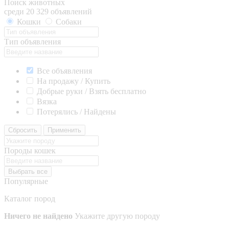
Поиск животных
среди 20 329 объявлений
Кошки
Собаки
Тип объявления
Все объявления
На продажу / Купить
Добрые руки / Взять бесплатно
Вязка
Потерялись / Найдены
Сбросить
Применить
Породы кошек
Выбрать все
Популярные
Каталог пород
Ничего не найдено
Укажите другую породу