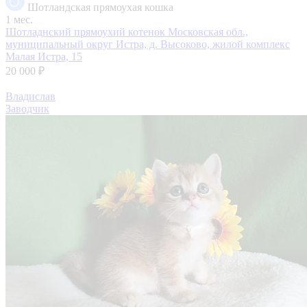
Шотландская прямоухая кошка
1 мес.
Шотладнский прямоухий котенок
Московская обл.,
муниципальный округ Истра, д. Высоково, жилой комплекс
Малая Истра, 15
20 000 ₽
Владислав
Заводчик