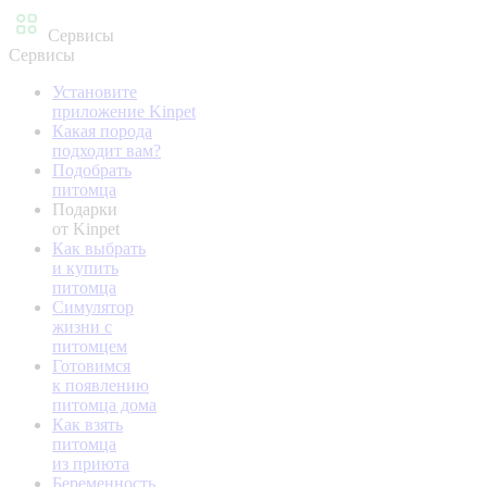
Сервисы
Сервисы
Установите
приложение Kinpet
Какая порода
подходит вам?
Подобрать
питомца
Подарки
от Kinpet
Как выбрать
и купить
питомца
Симулятор
жизни с
питомцем
Готовимся
к появлению
питомца дома
Как взять
питомца
из приюта
Беременность