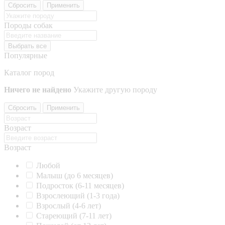
Сбросить
Применить
Породы собак
Выбрать все
Популярные
Каталог пород
Ничего не найдено
Укажите другую породу
Сбросить
Применить
Возраст
Возраст
Любой
Малыш (до 6 месяцев)
Подросток (6-11 месяцев)
Взрослеющий (1-3 года)
Взрослый (4-6 лет)
Стареющий (7-11 лет)