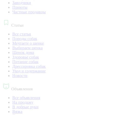
Заводчики
Приюты
Частные продавцы
Статьи
Все статьи
Породы собак
Мечтаете о щенке
Выбираем щенка
Щенок дома
Здоровье собак
Питание собак
Дрессировка собак
Уход и содержание
Новости
Объявления
Все объявления
На продажу
В добрые руки
Вязка