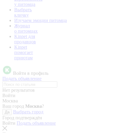
у питомца
Выбрать
кличку
Изучаем эмоции питомца
Журнал
о питомцах
Kinpet для
продавцов
Kinpet
помогает
приютам
Войти в профиль
Подать объявление
Нет результатов
Войти
Москва
Ваш город
Москва
?
Выбрать город
Да
Город подтверждён
Войти
Подать объявление