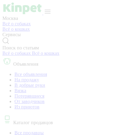
Москва
Всё о собаках
Всё о кошках
Сервисы
Поиск по статьям
Всё о собаках
Всё о кошках
Объявления
Все объявления
На продажу
В добрые руки
Вязка
Потерявшиеся
От заводчиков
Из приютов
Каталог продавцов
Все продавцы