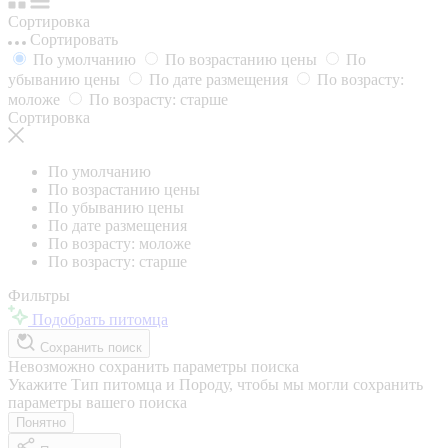
Сортировка
Сортировать
По умолчанию
По возрастанию цены
По
убыванию цены
По дате размещения
По возрасту:
моложе
По возрасту: старше
Сортировка
По умолчанию
По возрастанию цены
По убыванию цены
По дате размещения
По возрасту: моложе
По возрасту: старше
Фильтры
Подобрать питомца
Сохранить поиск
Невозможно сохранить параметры поиска
Укажите Тип питомца и Породу, чтобы мы могли сохранить
параметры вашего поиска
Понятно