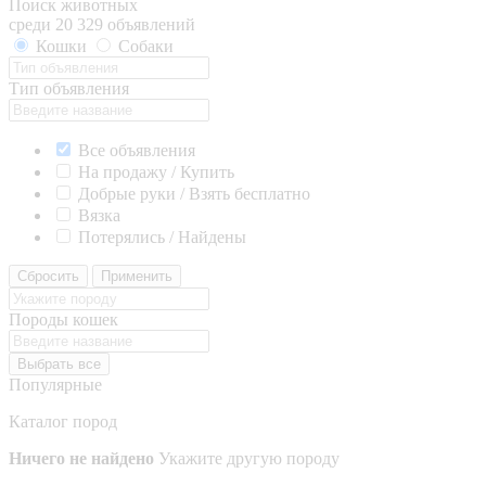
Поиск животных
среди 20 329 объявлений
Кошки
Собаки
Тип объявления
Все объявления
На продажу / Купить
Добрые руки / Взять бесплатно
Вязка
Потерялись / Найдены
Сбросить
Применить
Породы кошек
Выбрать все
Популярные
Каталог пород
Ничего не найдено
Укажите другую породу