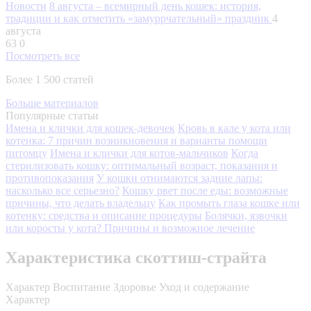
Новости
8 августа – всемирный день кошек: история,
традиции и как отметить «замуррчательный» праздник
4
августа
63
0
Посмотреть все
Более 1 500 статей
Больше материалов
Популярные статьи
Имена и клички для кошек-девочек
Кровь в кале у кота или
котенка: 7 причин возникновения и варианты помощи
питомцу
Имена и клички для котов-мальчиков
Когда
стерилизовать кошку: оптимальный возраст, показания и
противопоказания
У кошки отнимаются задние лапы:
насколько все серьезно?
Кошку рвет после еды: возможные
причины, что делать владельцу
Как промыть глаза кошке или
котенку: средства и описание процедуры
Болячки, язвочки
или коросты у кота? Причины и возможное лечение
Характеристика скоттиш-страйта
Характер
Воспитание
Здоровье
Уход и содержание
Характер