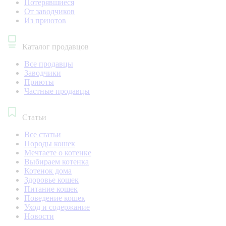
Потерявшиеся
От заводчиков
Из приютов
Каталог продавцов
Все продавцы
Заводчики
Приюты
Частные продавцы
Статьи
Все статьи
Породы кошек
Мечтаете о котенке
Выбираем котенка
Котенок дома
Здоровье кошек
Питание кошек
Поведение кошек
Уход и содержание
Новости