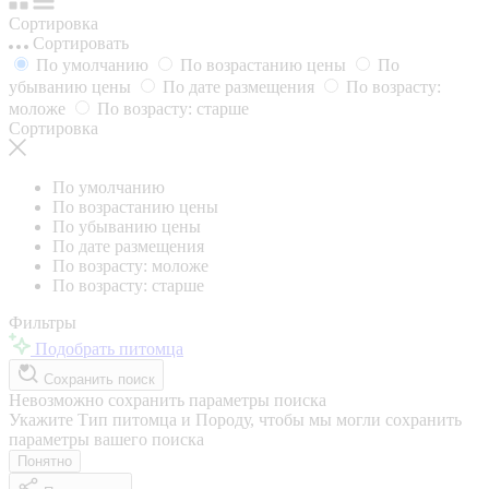
Сортировка
Сортировать
По умолчанию
По возрастанию цены
По
убыванию цены
По дате размещения
По возрасту:
моложе
По возрасту: старше
Сортировка
По умолчанию
По возрастанию цены
По убыванию цены
По дате размещения
По возрасту: моложе
По возрасту: старше
Фильтры
Подобрать питомца
Сохранить поиск
Невозможно сохранить параметры поиска
Укажите Тип питомца и Породу, чтобы мы могли сохранить
параметры вашего поиска
Понятно