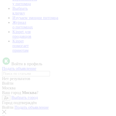
у питомца
Выбрать
кличку
Изучаем эмоции питомца
Журнал
о питомцах
Kinpet для
продавцов
Kinpet
помогает
приютам
Войти в профиль
Подать объявление
Нет результатов
Войти
Москва
Ваш город
Москва
?
Выбрать город
Да
Город подтверждён
Войти
Подать объявление