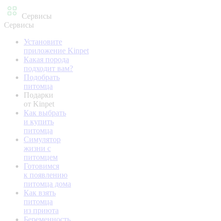
Сервисы
Сервисы
Установите
приложение Kinpet
Какая порода
подходит вам?
Подобрать
питомца
Подарки
от Kinpet
Как выбрать
и купить
питомца
Симулятор
жизни с
питомцем
Готовимся
к появлению
питомца дома
Как взять
питомца
из приюта
Беременность