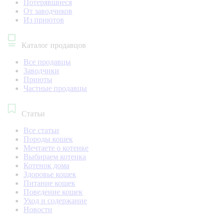
Потерявшиеся
От заводчиков
Из приютов
Каталог продавцов
Все продавцы
Заводчики
Приюты
Частные продавцы
Статьи
Все статьи
Породы кошек
Мечтаете о котенке
Выбираем котенка
Котенок дома
Здоровье кошек
Питание кошек
Поведение кошек
Уход и содержание
Новости