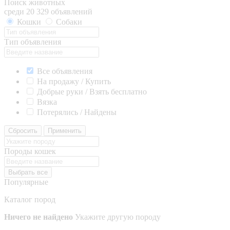
Поиск животных
среди 20 329 объявлений
Кошки
Собаки
Тип объявления
Все объявления
На продажу / Купить
Добрые руки / Взять бесплатно
Вязка
Потерялись / Найдены
Сбросить
Применить
Породы кошек
Выбрать все
Популярные
Каталог пород
Ничего не найдено
Укажите другую породу