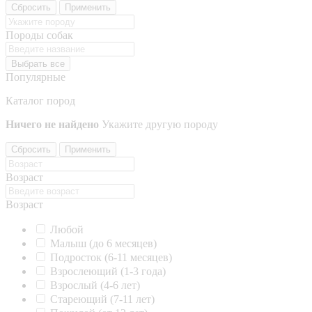
Сбросить
Применить
Породы собак
Выбрать все
Популярные
Каталог пород
Ничего не найдено
Укажите другую породу
Сбросить
Применить
Возраст
Возраст
Любой
Малыш (до 6 месяцев)
Подросток (6-11 месяцев)
Взрослеющий (1-3 года)
Взрослый (4-6 лет)
Стареющий (7-11 лет)