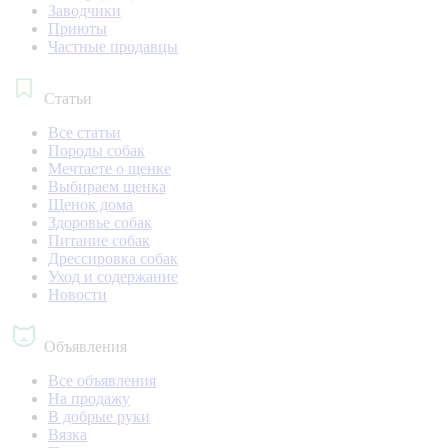
Заводчики
Приюты
Частные продавцы
Статьи
Все статьи
Породы собак
Мечтаете о щенке
Выбираем щенка
Щенок дома
Здоровье собак
Питание собак
Дрессировка собак
Уход и содержание
Новости
Объявления
Все объявления
На продажу
В добрые руки
Вязка