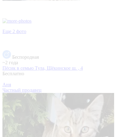
Еще 2 фото
Беспородная
~2 года
Пёсик в семью
Тула, Щёкинское ш. , 4
Бесплатно
Аня
Частный продавец