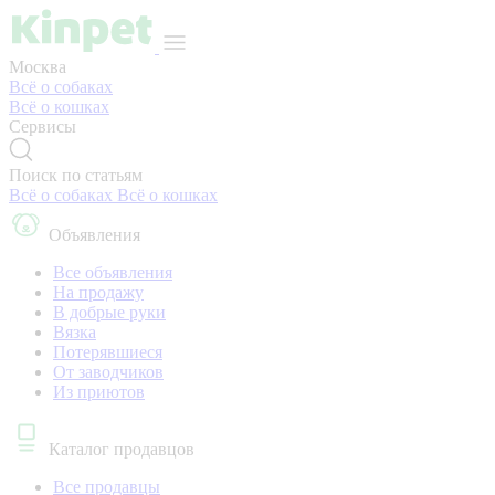
Москва
Всё о собаках
Всё о кошках
Сервисы
Поиск по статьям
Всё о собаках
Всё о кошках
Объявления
Все объявления
На продажу
В добрые руки
Вязка
Потерявшиеся
От заводчиков
Из приютов
Каталог продавцов
Все продавцы