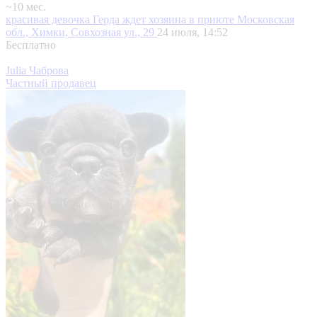
~10 мес.
красивая девочка Герда ждет хозяина в приюте
Московская
обл., Химки, Совхозная ул., 29
24 июля, 14:52
Бесплатно
Julia Чаброва
Частный продавец