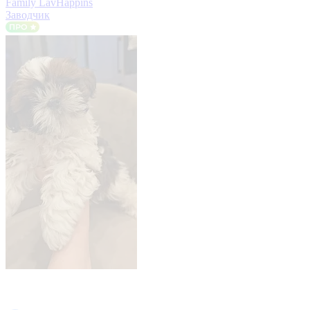
Family LavHappins
Заводчик