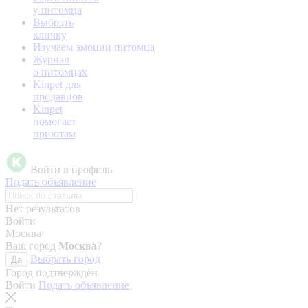
у питомца
Выбрать
кличку
Изучаем эмоции питомца
Журнал
о питомцах
Kinpet для
продавцов
Kinpet
помогает
приютам
Войти в профиль
Подать объявление
Нет результатов
Войти
Москва
Ваш город
Москва
?
Выбрать город
Да
Город подтверждён
Войти
Подать объявление