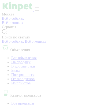
Москва
Всё о собаках
Всё о кошках
Сервисы
Поиск по статьям
Всё о собаках
Всё о кошках
Объявления
Все объявления
На продажу
В добрые руки
Вязка
Потерявшиеся
От заводчиков
Из приютов
Каталог продавцов
Все продавцы