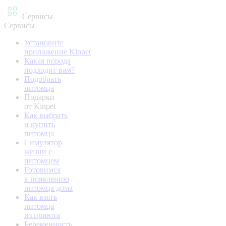
Сервисы
Сервисы
Установите
приложение Kinpet
Какая порода
подходит вам?
Подобрать
питомца
Подарки
от Kinpet
Как выбрать
и купить
питомца
Симулятор
жизни с
питомцем
Готовимся
к появлению
питомца дома
Как взять
питомца
из приюта
Беременность