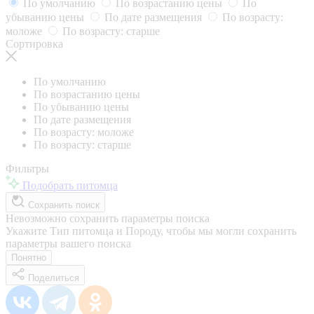
По умолчанию
По возрастанию цены
По
убыванию цены
По дате размещения
По возрасту:
моложе
По возрасту: старше
Сортировка
По умолчанию
По возрастанию цены
По убыванию цены
По дате размещения
По возрасту: моложе
По возрасту: старше
Фильтры
Подобрать питомца
Сохранить поиск
Невозможно сохранить параметры поиска
Укажите Тип питомца и Породу, чтобы мы могли сохранить
параметры вашего поиска
Понятно
Поделиться