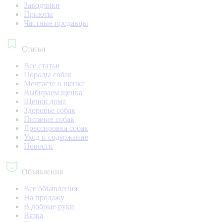
Заводчики
Приюты
Частные продавцы
Статьи
Все статьи
Породы собак
Мечтаете о щенке
Выбираем щенка
Щенок дома
Здоровье собак
Питание собак
Дрессировка собак
Уход и содержание
Новости
Объявления
Все объявления
На продажу
В добрые руки
Вязка