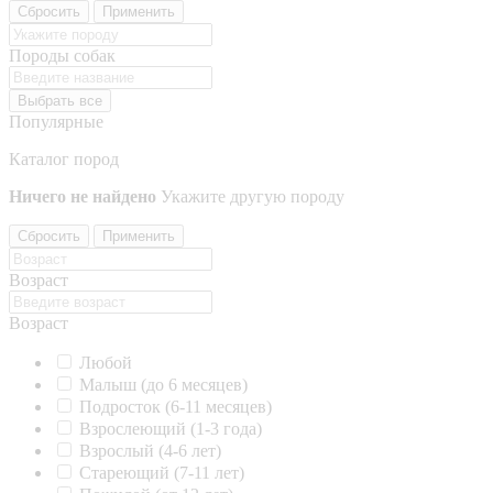
Сбросить
Применить
Породы собак
Выбрать все
Популярные
Каталог пород
Ничего не найдено
Укажите другую породу
Сбросить
Применить
Возраст
Возраст
Любой
Малыш (до 6 месяцев)
Подросток (6-11 месяцев)
Взрослеющий (1-3 года)
Взрослый (4-6 лет)
Стареющий (7-11 лет)