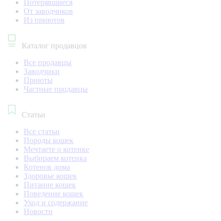
Потерявшиеся
От заводчиков
Из приютов
Каталог продавцов
Все продавцы
Заводчики
Приюты
Частные продавцы
Статьи
Все статьи
Породы кошек
Мечтаете о котенке
Выбираем котенка
Котенок дома
Здоровье кошек
Питание кошек
Поведение кошек
Уход и содержание
Новости