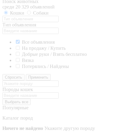
Поиск животных
среди 20 329 объявлений
Кошки
Собаки
Тип объявления
Все объявления
На продажу / Купить
Добрые руки / Взять бесплатно
Вязка
Потерялись / Найдены
Сбросить
Применить
Породы кошек
Выбрать все
Популярные
Каталог пород
Ничего не найдено
Укажите другую породу