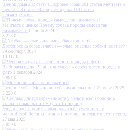
Щенок дома
282 статьи
Здоровье собак
281 статья
Мечтаете о
щенке
153 статьи
Выбираем щенка
119 статей
Посмотреть все
Мечтаете о щенке
Почему собака породы самоед так
называется?
31 июля 2024
8 223
0
Дрессировка собак
Алабаи — злые, опасные собаки или нет?
29 сентября 2024
10 117
0
Выбираем щенка
Черная чихуахуа – особенности породы и
фото
1 декабря 2024
6 891
0
Питание собак
Можно ли собакам апельсины?
21 марта 2025
3 220
0
Уход и содержание
Сколько длится беременность у
мальтийской болонки, этапы и помощь питомцу в этот период
27 мая 2025
3 859
0