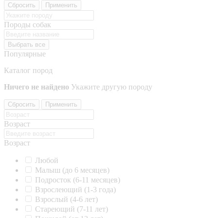
Сбросить
Применить
Породы собак
Выбрать все
Популярные
Каталог пород
Ничего не найдено
Укажите другую породу
Сбросить
Применить
Возраст
Возраст
Любой
Малыш (до 6 месяцев)
Подросток (6-11 месяцев)
Взрослеющий (1-3 года)
Взрослый (4-6 лет)
Стареющий (7-11 лет)