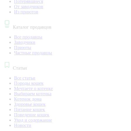
Потерявшиеся
От заводчиков
Из приютов
Каталог продавцов
Все продавцы
Заводчики
Приюты
Частные продавцы
Статьи
Все статьи
Породы кошек
Мечтаете о котенке
Выбираем котенка
Котенок дома
Здоровье кошек
Питание кошек
Поведение кошек
Уход и содержание
Новости