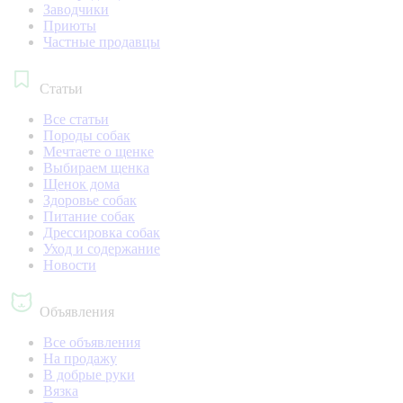
Заводчики
Приюты
Частные продавцы
Статьи
Все статьи
Породы собак
Мечтаете о щенке
Выбираем щенка
Щенок дома
Здоровье собак
Питание собак
Дрессировка собак
Уход и содержание
Новости
Объявления
Все объявления
На продажу
В добрые руки
Вязка