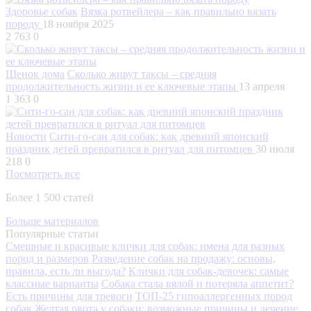
Здоровье собак
Вязка ротвейлера – как правильно вязать
породу
18 ноября 2025
2 763
0
Щенок дома
Сколько живут таксы – средняя
продолжительность жизни и ее ключевые этапы
13 апреля
1 363
0
Новости
Сити-го-сан для собак: как древний японский
праздник детей превратился в ритуал для питомцев
30 июля
218
0
Посмотреть все
Более 1 500 статей
Больше материалов
Популярные статьи
Смешные и красивые клички для собак: имена для разных
пород и размеров
Разведение собак на продажу: основы,
правила, есть ли выгода?
Клички для собак-девочек: самые
классные варианты
Собака стала вялой и потеряла аппетит?
Есть причины для тревоги
ТОП-25 гипоаллергенных пород
собак
Желтая рвота у собаки: возможные причины и лечение