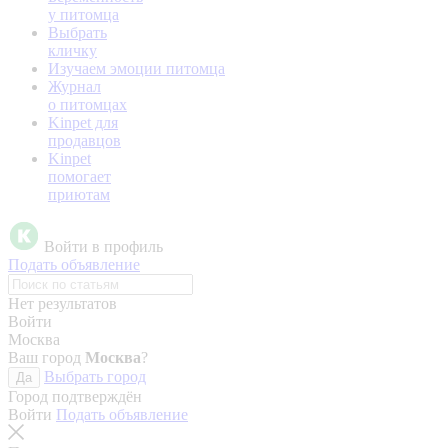
у питомца
Выбрать
кличку
Изучаем эмоции питомца
Журнал
о питомцах
Kinpet для
продавцов
Kinpet
помогает
приютам
Войти в профиль
Подать объявление
Нет результатов
Войти
Москва
Ваш город
Москва
?
Выбрать город
Да
Город подтверждён
Войти
Подать объявление