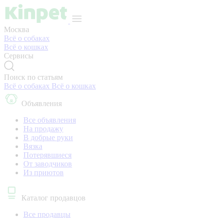
Москва
Всё о собаках
Всё о кошках
Сервисы
Поиск по статьям
Всё о собаках
Всё о кошках
Объявления
Все объявления
На продажу
В добрые руки
Вязка
Потерявшиеся
От заводчиков
Из приютов
Каталог продавцов
Все продавцы