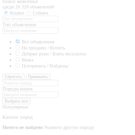
Поиск животных
среди 20 329 объявлений
Кошки
Собаки
Тип объявления
Все объявления
На продажу / Купить
Добрые руки / Взять бесплатно
Вязка
Потерялись / Найдены
Сбросить
Применить
Породы кошек
Выбрать все
Популярные
Каталог пород
Ничего не найдено
Укажите другую породу