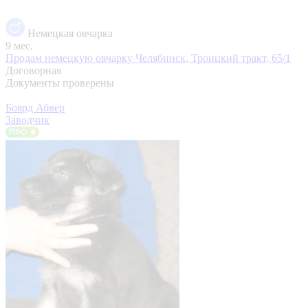
Немецкая овчарка
9 мес.
Продам немецкую овчарку
Челябинск, Троицкий тракт, 65/1
Договорная
Документы проверены
Боярд Абвер
Заводчик