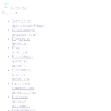
Сервисы
Сервисы
Установите
приложение Kinpet
Какая порода
подходит вам?
Подобрать
питомца
Подарки
от Kinpet
Как выбрать
и купить
питомца
Симулятор
жизни с
питомцем
Готовимся
к появлению
питомца дома
Как взять
питомца
из приюта
Беременность