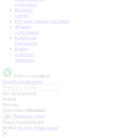
у питомца
Выбрать
кличку
Изучаем эмоции питомца
Журнал
о питомцах
Kinpet для
продавцов
Kinpet
помогает
приютам
Войти в профиль
Подать объявление
Нет результатов
Войти
Москва
Ваш город
Москва
?
Выбрать город
Да
Город подтверждён
Войти
Подать объявление