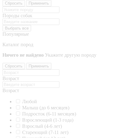
Сбросить
Применить
Породы собак
Выбрать все
Популярные
Каталог пород
Ничего не найдено
Укажите другую породу
Сбросить
Применить
Возраст
Возраст
Любой
Малыш (до 6 месяцев)
Подросток (6-11 месяцев)
Взрослеющий (1-3 года)
Взрослый (4-6 лет)
Стареющий (7-11 лет)