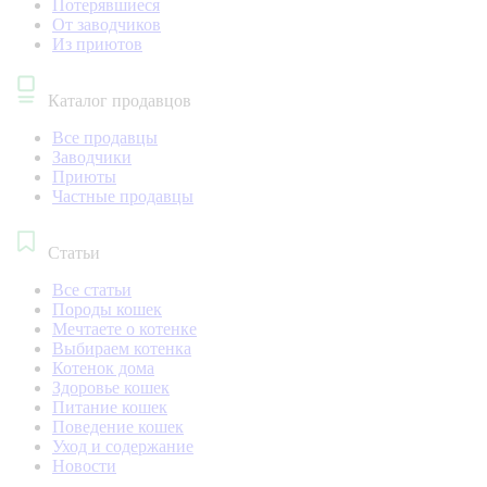
Потерявшиеся
От заводчиков
Из приютов
Каталог продавцов
Все продавцы
Заводчики
Приюты
Частные продавцы
Статьи
Все статьи
Породы кошек
Мечтаете о котенке
Выбираем котенка
Котенок дома
Здоровье кошек
Питание кошек
Поведение кошек
Уход и содержание
Новости