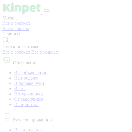
Москва
Всё о собаках
Всё о кошках
Сервисы
Поиск по статьям
Всё о собаках
Всё о кошках
Объявления
Все объявления
На продажу
В добрые руки
Вязка
Потерявшиеся
От заводчиков
Из приютов
Каталог продавцов
Все продавцы