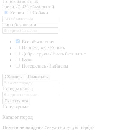
Поиск животных
среди 20 329 объявлений
Кошки
Собаки
Тип объявления
Все объявления
На продажу / Купить
Добрые руки / Взять бесплатно
Вязка
Потерялись / Найдены
Сбросить
Применить
Породы кошек
Выбрать все
Популярные
Каталог пород
Ничего не найдено
Укажите другую породу