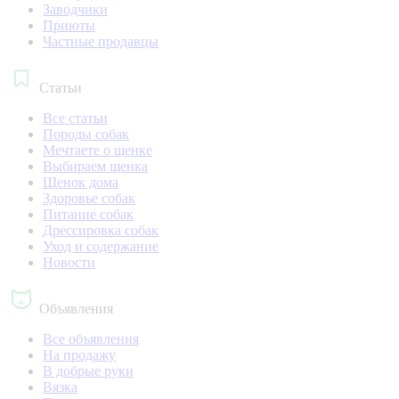
Заводчики
Приюты
Частные продавцы
Статьи
Все статьи
Породы собак
Мечтаете о щенке
Выбираем щенка
Щенок дома
Здоровье собак
Питание собак
Дрессировка собак
Уход и содержание
Новости
Объявления
Все объявления
На продажу
В добрые руки
Вязка