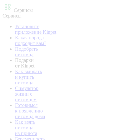
Сервисы
Сервисы
Установите
приложение Kinpet
Какая порода
подходит вам?
Подобрать
питомца
Подарки
от Kinpet
Как выбрать
и купить
питомца
Симулятор
жизни с
питомцем
Готовимся
к появлению
питомца дома
Как взять
питомца
из приюта
Беременность