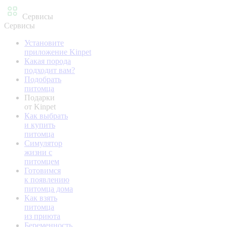
Сервисы
Сервисы
Установите
приложение Kinpet
Какая порода
подходит вам?
Подобрать
питомца
Подарки
от Kinpet
Как выбрать
и купить
питомца
Симулятор
жизни с
питомцем
Готовимся
к появлению
питомца дома
Как взять
питомца
из приюта
Беременность