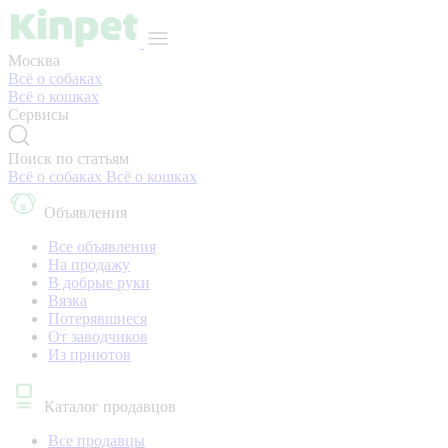
Москва
Всё о собаках
Всё о кошках
Сервисы
Поиск по статьям
Всё о собаках
Всё о кошках
Объявления
Все объявления
На продажу
В добрые руки
Вязка
Потерявшиеся
От заводчиков
Из приютов
Каталог продавцов
Все продавцы