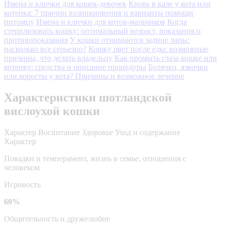
Имена и клички для кошек-девочек
Кровь в кале у кота или
котенка: 7 причин возникновения и варианты помощи
питомцу
Имена и клички для котов-мальчиков
Когда
стерилизовать кошку: оптимальный возраст, показания и
противопоказания
У кошки отнимаются задние лапы:
насколько все серьезно?
Кошку рвет после еды: возможные
причины, что делать владельцу
Как промыть глаза кошке или
котенку: средства и описание процедуры
Болячки, язвочки
или коросты у кота? Причины и возможное лечение
Характеристики шотландской
вислоухой кошки
Характер
Воспитание
Здоровье
Уход и содержание
Характер
Повадки и темперамент, жизнь в семье, отношения с
человеком
Игривость
60%
Общительность и дружелюбие