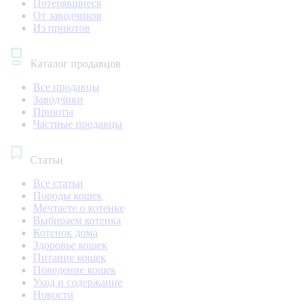
Потерявшиеся
От заводчиков
Из приютов
Каталог продавцов
Все продавцы
Заводчики
Приюты
Частные продавцы
Статьи
Все статьи
Породы кошек
Мечтаете о котенке
Выбираем котенка
Котенок дома
Здоровье кошек
Питание кошек
Поведение кошек
Уход и содержание
Новости