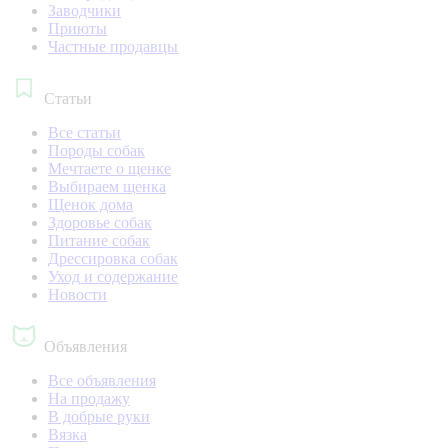
Заводчики
Приюты
Частные продавцы
Статьи
Все статьи
Породы собак
Мечтаете о щенке
Выбираем щенка
Щенок дома
Здоровье собак
Питание собак
Дрессировка собак
Уход и содержание
Новости
Объявления
Все объявления
На продажу
В добрые руки
Вязка