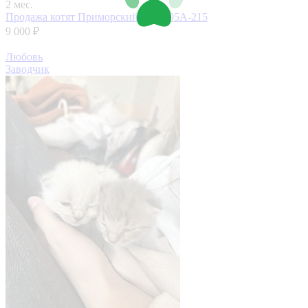
2 мес.
Продажа котят
Приморский край, 05А-215
9 000 ₽
Любовь
Заводчик