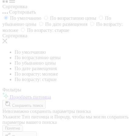
Сортировка
Сортировать
По умолчанию
По возрастанию цены
По
убыванию цены
По дате размещения
По возрасту:
моложе
По возрасту: старше
Сортировка
По умолчанию
По возрастанию цены
По убыванию цены
По дате размещения
По возрасту: моложе
По возрасту: старше
Фильтры
Подобрать питомца
Сохранить поиск
Невозможно сохранить параметры поиска
Укажите Тип питомца и Породу, чтобы мы могли сохранить
параметры вашего поиска
Понятно