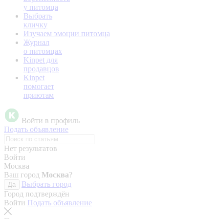
у питомца
Выбрать
кличку
Изучаем эмоции питомца
Журнал
о питомцах
Kinpet для
продавцов
Kinpet
помогает
приютам
Войти в профиль
Подать объявление
Нет результатов
Войти
Москва
Ваш город
Москва
?
Выбрать город
Да
Город подтверждён
Войти
Подать объявление