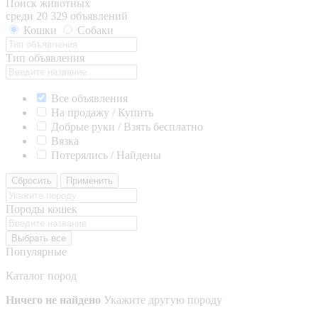
Поиск животных
среди 20 329 объявлений
Кошки
Собаки
Тип объявления
Все объявления
На продажу / Купить
Добрые руки / Взять бесплатно
Вязка
Потерялись / Найдены
Сбросить
Применить
Породы кошек
Выбрать все
Популярные
Каталог пород
Ничего не найдено
Укажите другую породу