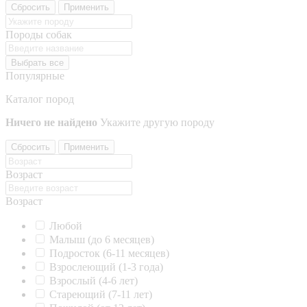
Сбросить
Применить
Породы собак
Выбрать все
Популярные
Каталог пород
Ничего не найдено
Укажите другую породу
Сбросить
Применить
Возраст
Возраст
Любой
Малыш (до 6 месяцев)
Подросток (6-11 месяцев)
Взрослеющий (1-3 года)
Взрослый (4-6 лет)
Стареющий (7-11 лет)