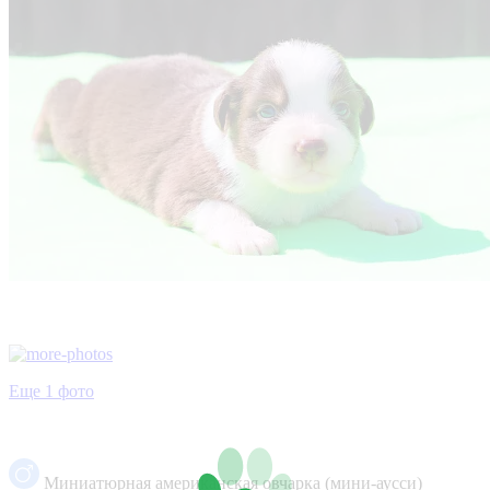
Еще 1 фото
Миниатюрная американская овчарка (мини-аусси)