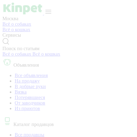
Москва
Всё о собаках
Всё о кошках
Сервисы
Поиск по статьям
Всё о собаках
Всё о кошках
Объявления
Все объявления
На продажу
В добрые руки
Вязка
Потерявшиеся
От заводчиков
Из приютов
Каталог продавцов
Все продавцы