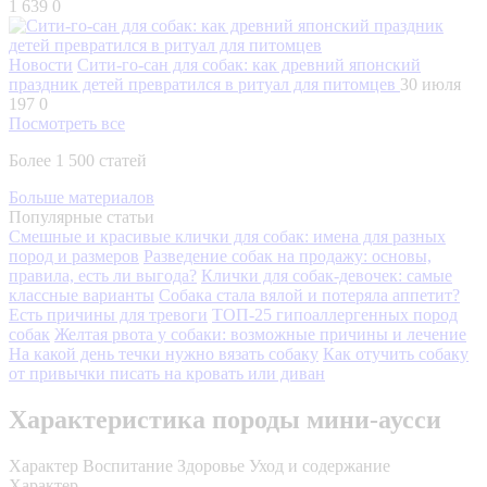
1 639
0
Новости
Сити-го-сан для собак: как древний японский
праздник детей превратился в ритуал для питомцев
30 июля
197
0
Посмотреть все
Более 1 500 статей
Больше материалов
Популярные статьи
Смешные и красивые клички для собак: имена для разных
пород и размеров
Разведение собак на продажу: основы,
правила, есть ли выгода?
Клички для собак-девочек: самые
классные варианты
Собака стала вялой и потеряла аппетит?
Есть причины для тревоги
ТОП-25 гипоаллергенных пород
собак
Желтая рвота у собаки: возможные причины и лечение
На какой день течки нужно вязать собаку
Как отучить собаку
от привычки писать на кровать или диван
Характеристика породы мини-аусси
Характер
Воспитание
Здоровье
Уход и содержание
Характер