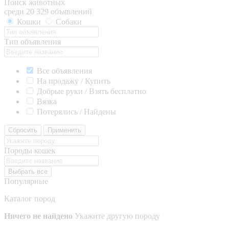
Поиск животных
среди 20 329 объявлений
Кошки
Собаки
Тип объявления
Все объявления
На продажу / Купить
Добрые руки / Взять бесплатно
Вязка
Потерялись / Найдены
Сбросить
Применить
Породы кошек
Выбрать все
Популярные
Каталог пород
Ничего не найдено
Укажите другую породу