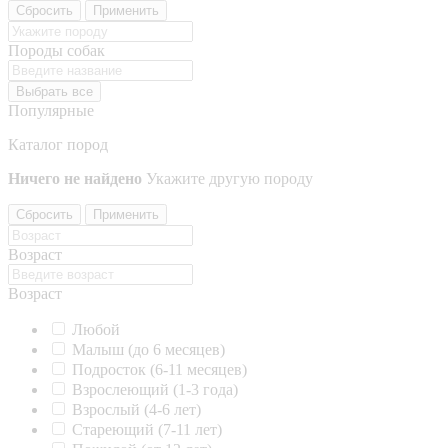
Сбросить
Применить
Породы собак
Выбрать все
Популярные
Каталог пород
Ничего не найдено
Укажите другую породу
Сбросить
Применить
Возраст
Возраст
Любой
Малыш (до 6 месяцев)
Подросток (6-11 месяцев)
Взрослеющий (1-3 года)
Взрослый (4-6 лет)
Стареющий (7-11 лет)