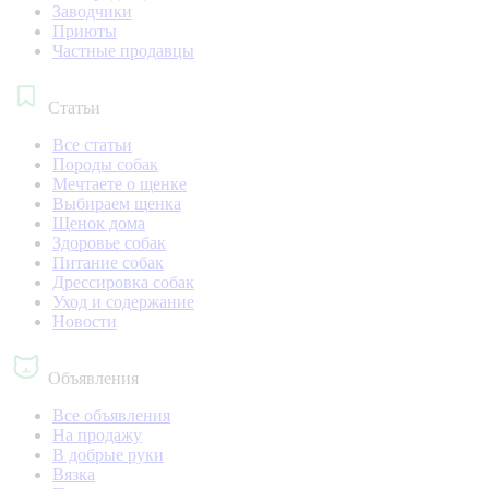
Заводчики
Приюты
Частные продавцы
Статьи
Все статьи
Породы собак
Мечтаете о щенке
Выбираем щенка
Щенок дома
Здоровье собак
Питание собак
Дрессировка собак
Уход и содержание
Новости
Объявления
Все объявления
На продажу
В добрые руки
Вязка