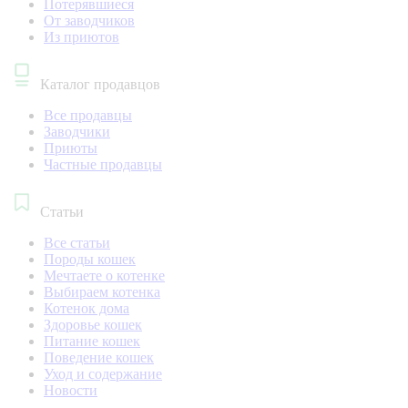
Потерявшиеся
От заводчиков
Из приютов
Каталог продавцов
Все продавцы
Заводчики
Приюты
Частные продавцы
Статьи
Все статьи
Породы кошек
Мечтаете о котенке
Выбираем котенка
Котенок дома
Здоровье кошек
Питание кошек
Поведение кошек
Уход и содержание
Новости