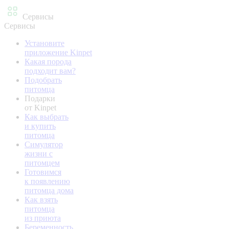
Сервисы
Сервисы
Установите
приложение Kinpet
Какая порода
подходит вам?
Подобрать
питомца
Подарки
от Kinpet
Как выбрать
и купить
питомца
Симулятор
жизни с
питомцем
Готовимся
к появлению
питомца дома
Как взять
питомца
из приюта
Беременность