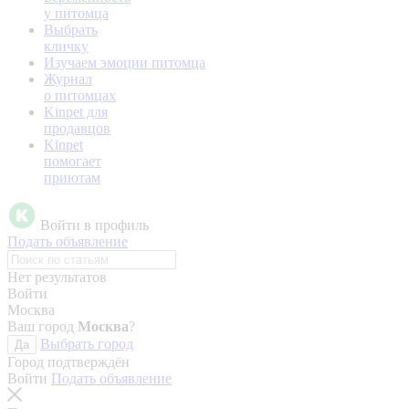
у питомца
Выбрать
кличку
Изучаем эмоции питомца
Журнал
о питомцах
Kinpet для
продавцов
Kinpet
помогает
приютам
Войти в профиль
Подать объявление
Нет результатов
Войти
Москва
Ваш город
Москва
?
Выбрать город
Да
Город подтверждён
Войти
Подать объявление