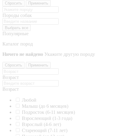
Сбросить
Применить
Породы собак
Выбрать все
Популярные
Каталог пород
Ничего не найдено
Укажите другую породу
Сбросить
Применить
Возраст
Возраст
Любой
Малыш (до 6 месяцев)
Подросток (6-11 месяцев)
Взрослеющий (1-3 года)
Взрослый (4-6 лет)
Стареющий (7-11 лет)