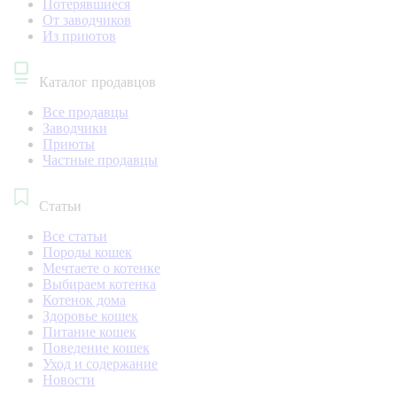
Потерявшиеся
От заводчиков
Из приютов
Каталог продавцов
Все продавцы
Заводчики
Приюты
Частные продавцы
Статьи
Все статьи
Породы кошек
Мечтаете о котенке
Выбираем котенка
Котенок дома
Здоровье кошек
Питание кошек
Поведение кошек
Уход и содержание
Новости