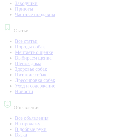
Заводчики
Приюты
Частные продавцы
Статьи
Все статьи
Породы собак
Мечтаете о щенке
Выбираем щенка
Щенок дома
Здоровье собак
Питание собак
Дрессировка собак
Уход и содержание
Новости
Объявления
Все объявления
На продажу
В добрые руки
Вязка