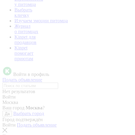
у питомца
Выбрать
кличку
Изучаем эмоции питомца
Журнал
о питомцах
Kinpet для
продавцов
Kinpet
помогает
приютам
Войти в профиль
Подать объявление
Нет результатов
Войти
Москва
Ваш город
Москва
?
Выбрать город
Да
Город подтверждён
Войти
Подать объявление