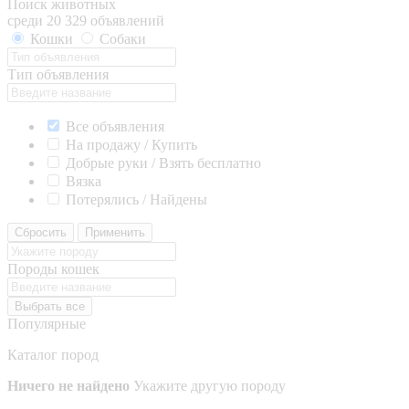
Поиск животных
среди 20 329 объявлений
Кошки
Собаки
Тип объявления
Все объявления
На продажу / Купить
Добрые руки / Взять бесплатно
Вязка
Потерялись / Найдены
Сбросить
Применить
Породы кошек
Выбрать все
Популярные
Каталог пород
Ничего не найдено
Укажите другую породу