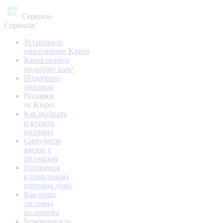
Сервисы
Сервисы
Установите
приложение Kinpet
Какая порода
подходит вам?
Подобрать
питомца
Подарки
от Kinpet
Как выбрать
и купить
питомца
Симулятор
жизни с
питомцем
Готовимся
к появлению
питомца дома
Как взять
питомца
из приюта
Беременность