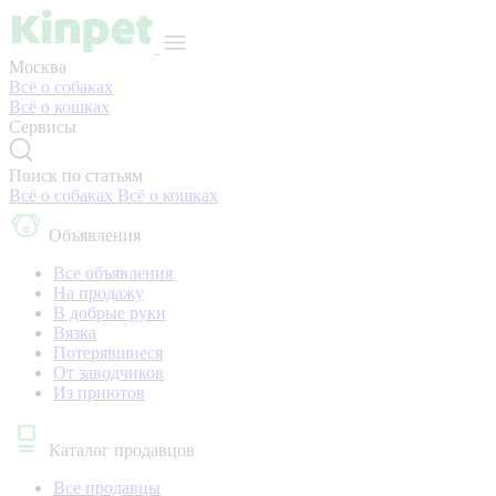
Москва
Всё о собаках
Всё о кошках
Сервисы
Поиск по статьям
Всё о собаках
Всё о кошках
Объявления
Все объявления
На продажу
В добрые руки
Вязка
Потерявшиеся
От заводчиков
Из приютов
Каталог продавцов
Все продавцы