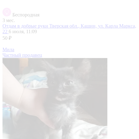
Беспородная
3 мес.
Отдам в добрые руки
Тверская обл., Кашин, ул. Карла Маркса,
22
6 июля, 11:09
50 ₽
Мила
Частный продавец