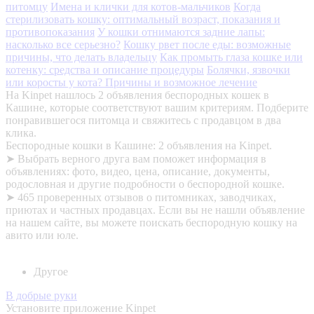
питомцу
Имена и клички для котов-мальчиков
Когда
стерилизовать кошку: оптимальный возраст, показания и
противопоказания
У кошки отнимаются задние лапы:
насколько все серьезно?
Кошку рвет после еды: возможные
причины, что делать владельцу
Как промыть глаза кошке или
котенку: средства и описание процедуры
Болячки, язвочки
или коросты у кота? Причины и возможное лечение
На Kinpet нашлось 2 объявления беспородных кошек в
Кашине, которые соответствуют вашим критериям. Подберите
понравившегося питомца и свяжитесь с продавцом в два
клика.
Беспородные кошки в Кашине: 2 объявления на Kinpet.
➤ Выбрать верного друга вам поможет информация в
объявлениях: фото, видео, цена, описание, документы,
родословная и другие подробности о беспородной кошке.
➤ 465 проверенных отзывов о питомниках, заводчиках,
приютах и частных продавцах. Если вы не нашли объявление
на нашем сайте, вы можете поискать беспородную кошку на
авито или юле.
Другое
В добрые руки
Установите приложение Kinpet