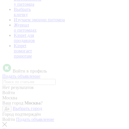
у питомца
Выбрать
кличку
Изучаем эмоции питомца
Журнал
о питомцах
Kinpet для
продавцов
Kinpet
помогает
приютам
Войти в профиль
Подать объявление
Нет результатов
Войти
Москва
Ваш город
Москва
?
Выбрать город
Да
Город подтверждён
Войти
Подать объявление