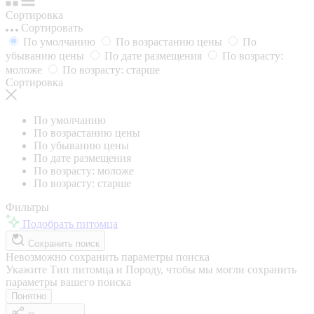
Сортировка
Сортировать
По умолчанию
По возрастанию цены
По
убыванию цены
По дате размещения
По возрасту:
моложе
По возрасту: старше
Сортировка
По умолчанию
По возрастанию цены
По убыванию цены
По дате размещения
По возрасту: моложе
По возрасту: старше
Фильтры
Подобрать питомца
Сохранить поиск
Невозможно сохранить параметры поиска
Укажите Тип питомца и Породу, чтобы мы могли сохранить
параметры вашего поиска
Понятно