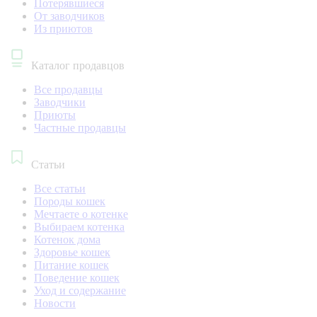
Потерявшиеся
От заводчиков
Из приютов
Каталог продавцов
Все продавцы
Заводчики
Приюты
Частные продавцы
Статьи
Все статьи
Породы кошек
Мечтаете о котенке
Выбираем котенка
Котенок дома
Здоровье кошек
Питание кошек
Поведение кошек
Уход и содержание
Новости