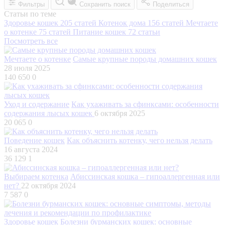
Фильтры
Сохранить поиск
Поделиться
Статьи по теме
Здоровье кошек
205 статей
Котенок дома
156 статей
Мечтаете
о котенке
75 статей
Питание кошек
72 статьи
Посмотреть все
Мечтаете о котенке
Самые крупные породы домашних кошек
28 июля 2025
140 650
0
Уход и содержание
Как ухаживать за сфинксами: особенности
содержания лысых кошек
6 октября 2025
20 065
0
Поведение кошек
Как объяснить котенку, чего нельзя делать
16 августа 2024
36 129
1
Выбираем котенка
Абиссинская кошка – гипоаллергенная или
нет?
22 октября 2024
7 587
0
Здоровье кошек
Болезни бурманских кошек: основные