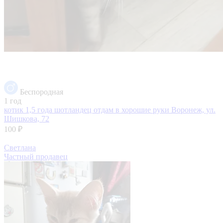
Беспородная
1 год
котик 1,5 года шотландец отдам в хорошие руки
Воронеж, ул.
Шишкова, 72
100 ₽
Светлана
Частный продавец