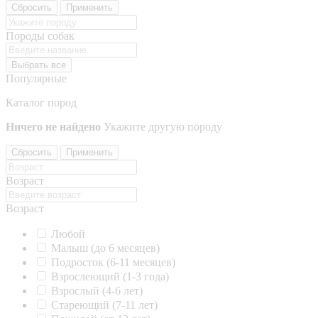
Сбросить
Применить
Породы собак
Выбрать все
Популярные
Каталог пород
Ничего не найдено
Укажите другую породу
Сбросить
Применить
Возраст
Возраст
Любой
Малыш (до 6 месяцев)
Подросток (6-11 месяцев)
Взрослеющий (1-3 года)
Взрослый (4-6 лет)
Стареющий (7-11 лет)