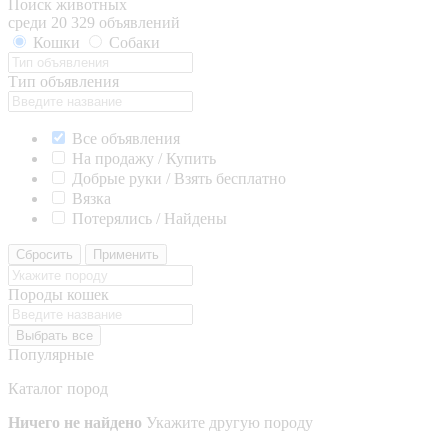
Поиск животных
среди 20 329 объявлений
Кошки
Собаки
Тип объявления
Все объявления
На продажу / Купить
Добрые руки / Взять бесплатно
Вязка
Потерялись / Найдены
Сбросить
Применить
Породы кошек
Выбрать все
Популярные
Каталог пород
Ничего не найдено
Укажите другую породу