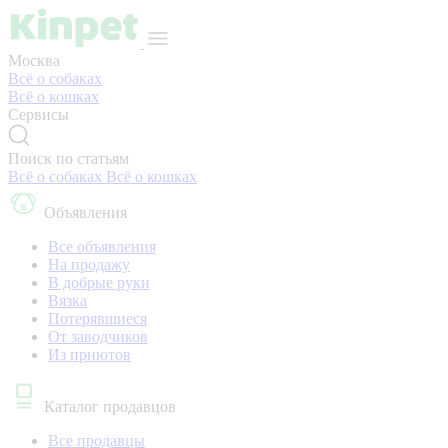
Москва
Всё о собаках
Всё о кошках
Сервисы
Поиск по статьям
Всё о собаках
Всё о кошках
Объявления
Все объявления
На продажу
В добрые руки
Вязка
Потерявшиеся
От заводчиков
Из приютов
Каталог продавцов
Все продавцы