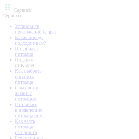
Сервисы
Сервисы
Установите
приложение Kinpet
Какая порода
подходит вам?
Подобрать
питомца
Подарки
от Kinpet
Как выбрать
и купить
питомца
Симулятор
жизни с
питомцем
Готовимся
к появлению
питомца дома
Как взять
питомца
из приюта
Беременность