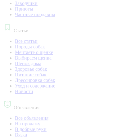
Заводчики
Приюты
Частные продавцы
Статьи
Все статьи
Породы собак
Мечтаете о щенке
Выбираем щенка
Щенок дома
Здоровье собак
Питание собак
Дрессировка собак
Уход и содержание
Новости
Объявления
Все объявления
На продажу
В добрые руки
Вязка