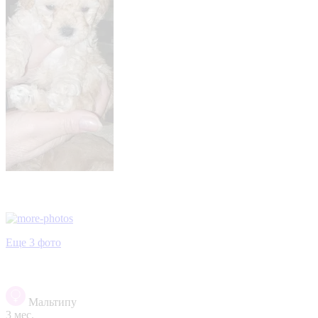
Еще 3 фото
Мальтипу
3 мес.