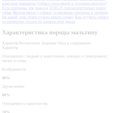
классные варианты
Собака стала вялой и потеряла аппетит?
Есть причины для тревоги
ТОП-25 гипоаллергенных пород
собак
Желтая рвота у собаки: возможные причины и лечение
На какой день течки нужно вязать собаку
Как отучить собаку
от привычки писать на кровать или диван
Характеристика породы мальтипу
Характер
Воспитание
Здоровье
Уход и содержание
Характер
Отношения с людьми и животными, повадки и темперамент,
жизнь в семье
Возбудимость
40%
Дружелюбие
80%
Отношение к одиночеству
20%