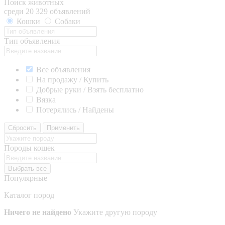
Поиск животных
среди 20 329 объявлений
Кошки
Собаки
Тип объявления
Все объявления
На продажу / Купить
Добрые руки / Взять бесплатно
Вязка
Потерялись / Найдены
Сбросить
Применить
Породы кошек
Выбрать все
Популярные
Каталог пород
Ничего не найдено
Укажите другую породу