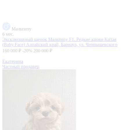
Мальтипу
6 мес.
Эксклюзивный щенок Мальтипу F1. Редкие крови Китая
(Baby Face)
Алтайский край, Барнаул, ул. Чернышевского
160 000 ₽
-20%
200 000 ₽
Екатерина
Частный продавец