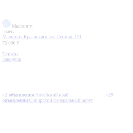
Мальтипу
5 мес.
Мальтипу
Красноярск, ул. Ленина, 151
70 000 ₽
Татьяна
Заводчик
+
2
объявления
Алтайский край
+
28
объявлений
Сибирский федеральный округ