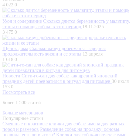
4 022
0
Уход и содержание
Сколько длится беременность у мальтипу,
этапы и помощь собаке в этот период
18.11.2025
3 475
0
Щенок дома
Сколько живут доберманы – средняя
продолжительность жизни и ее этапы
13 апреля
1 618
0
Новости
Сити-го-сан для собак: как древний японский
праздник детей превратился в ритуал для питомцев
30 июля
153
0
Посмотреть все
Более 1 500 статей
Больше материалов
Популярные статьи
Смешные и красивые клички для собак: имена для разных
пород и размеров
Разведение собак на продажу: основы,
правила, есть ли выгода?
Клички для собак-девочек: самые