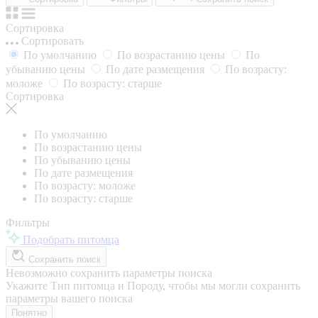
Сортировка
Сортировать
По умолчанию
По возрастанию цены
По
убыванию цены
По дате размещения
По возрасту:
моложе
По возрасту: старше
Сортировка
По умолчанию
По возрастанию цены
По убыванию цены
По дате размещения
По возрасту: моложе
По возрасту: старше
Фильтры
Подобрать питомца
Сохранить поиск
Невозможно сохранить параметры поиска
Укажите Тип питомца и Породу, чтобы мы могли сохранить
параметры вашего поиска
Понятно