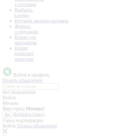
у питомца
Выбрать
кличку
Изучаем эмоции питомца
Журнал
о питомцах
Kinpet для
продавцов
Kinpet
помогает
приютам
Войти в профиль
Подать объявление
Нет результатов
Войти
Москва
Ваш город
Москва
?
Выбрать город
Да
Город подтверждён
Войти
Подать объявление