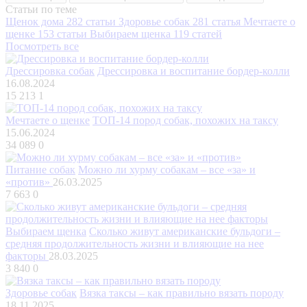
Статьи по теме
Щенок дома
282 статьи
Здоровье собак
281 статья
Мечтаете о
щенке
153 статьи
Выбираем щенка
119 статей
Посмотреть все
Дрессировка собак
Дрессировка и воспитание бордер-колли
16.08.2024
15 213
1
Мечтаете о щенке
ТОП-14 пород собак, похожих на таксу
15.06.2024
34 089
0
Питание собак
Можно ли хурму собакам – все «за» и
«против»
26.03.2025
7 663
0
Выбираем щенка
Сколько живут американские бульдоги –
средняя продолжительность жизни и влияющие на нее
факторы
28.03.2025
3 840
0
Здоровье собак
Вязка таксы – как правильно вязать породу
18.11.2025