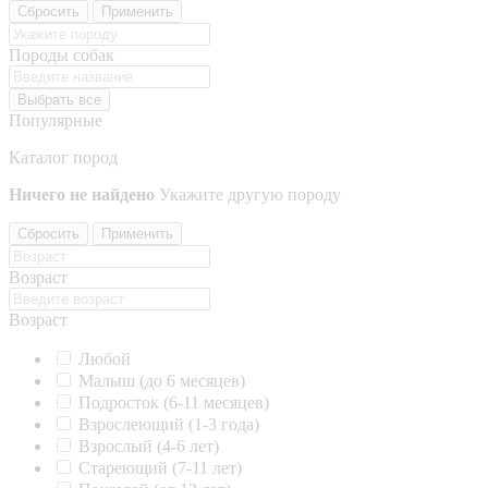
Сбросить
Применить
Породы собак
Выбрать все
Популярные
Каталог пород
Ничего не найдено
Укажите другую породу
Сбросить
Применить
Возраст
Возраст
Любой
Малыш (до 6 месяцев)
Подросток (6-11 месяцев)
Взрослеющий (1-3 года)
Взрослый (4-6 лет)
Стареющий (7-11 лет)