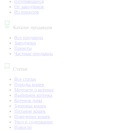
Потерявшиеся
От заводчиков
Из приютов
Каталог продавцов
Все продавцы
Заводчики
Приюты
Частные продавцы
Статьи
Все статьи
Породы кошек
Мечтаете о котенке
Выбираем котенка
Котенок дома
Здоровье кошек
Питание кошек
Поведение кошек
Уход и содержание
Новости