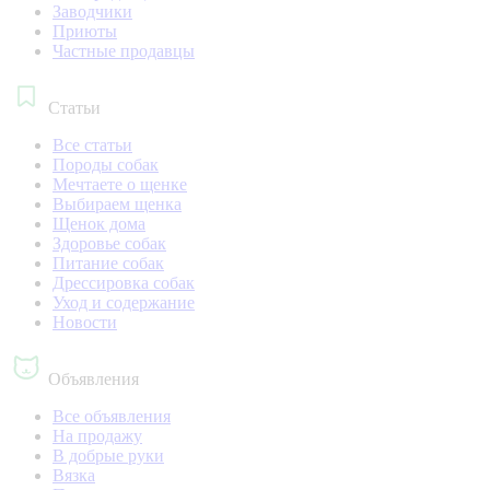
Заводчики
Приюты
Частные продавцы
Статьи
Все статьи
Породы собак
Мечтаете о щенке
Выбираем щенка
Щенок дома
Здоровье собак
Питание собак
Дрессировка собак
Уход и содержание
Новости
Объявления
Все объявления
На продажу
В добрые руки
Вязка