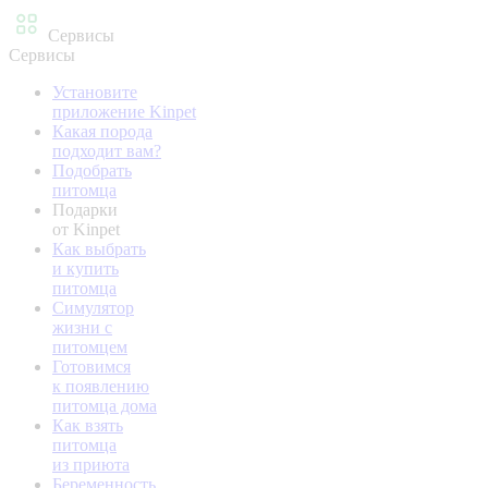
Сервисы
Сервисы
Установите
приложение Kinpet
Какая порода
подходит вам?
Подобрать
питомца
Подарки
от Kinpet
Как выбрать
и купить
питомца
Симулятор
жизни с
питомцем
Готовимся
к появлению
питомца дома
Как взять
питомца
из приюта
Беременность