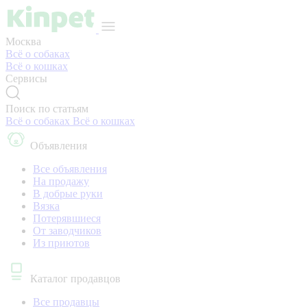
Москва
Всё о собаках
Всё о кошках
Сервисы
Поиск по статьям
Всё о собаках
Всё о кошках
Объявления
Все объявления
На продажу
В добрые руки
Вязка
Потерявшиеся
От заводчиков
Из приютов
Каталог продавцов
Все продавцы