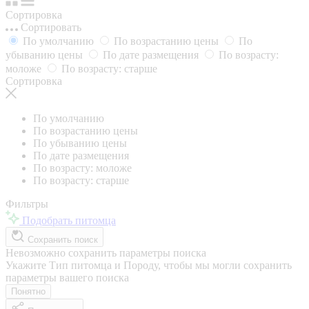
Сортировка
Сортировать
По умолчанию
По возрастанию цены
По
убыванию цены
По дате размещения
По возрасту:
моложе
По возрасту: старше
Сортировка
По умолчанию
По возрастанию цены
По убыванию цены
По дате размещения
По возрасту: моложе
По возрасту: старше
Фильтры
Подобрать питомца
Сохранить поиск
Невозможно сохранить параметры поиска
Укажите Тип питомца и Породу, чтобы мы могли сохранить
параметры вашего поиска
Понятно