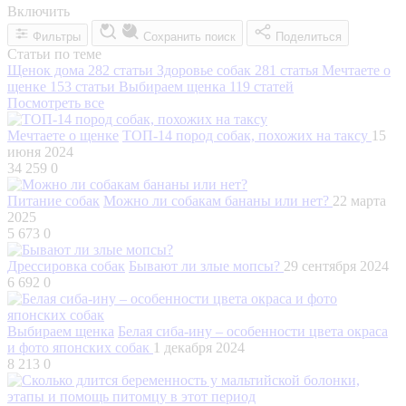
Включить
Фильтры
Сохранить поиск
Поделиться
Статьи по теме
Щенок дома
282 статьи
Здоровье собак
281 статья
Мечтаете о
щенке
153 статьи
Выбираем щенка
119 статей
Посмотреть все
Мечтаете о щенке
ТОП-14 пород собак, похожих на таксу
15
июня 2024
34 259
0
Питание собак
Можно ли собакам бананы или нет?
22 марта
2025
5 673
0
Дрессировка собак
Бывают ли злые мопсы?
29 сентября 2024
6 692
0
Выбираем щенка
Белая сиба-ину – особенности цвета окраса
и фото японских собак
1 декабря 2024
8 213
0