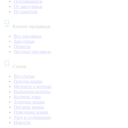
Потерявшиеся
От заводчиков
Из приютов
Каталог продавцов
Все продавцы
Заводчики
Приюты
Частные продавцы
Статьи
Все статьи
Породы кошек
Мечтаете о котенке
Выбираем котенка
Котенок дома
Здоровье кошек
Питание кошек
Поведение кошек
Уход и содержание
Новости