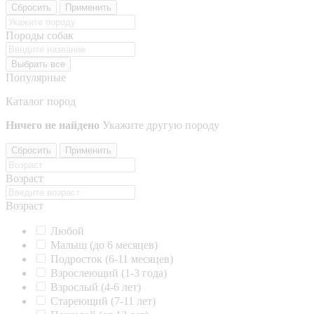
Сбросить
Применить
Породы собак
Выбрать все
Популярные
Каталог пород
Ничего не найдено
Укажите другую породу
Сбросить
Применить
Возраст
Возраст
Любой
Малыш (до 6 месяцев)
Подросток (6-11 месяцев)
Взрослеющий (1-3 года)
Взрослый (4-6 лет)
Стареющий (7-11 лет)