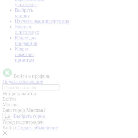
у питомца
Выбрать
кличку
Изучаем эмоции питомца
Журнал
о питомцах
Kinpet для
продавцов
Kinpet
помогает
приютам
Войти в профиль
Подать объявление
Нет результатов
Войти
Москва
Ваш город
Москва
?
Выбрать город
Да
Город подтверждён
Войти
Подать объявление