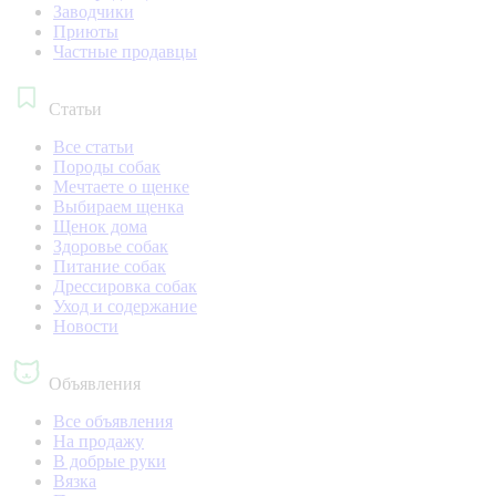
Заводчики
Приюты
Частные продавцы
Статьи
Все статьи
Породы собак
Мечтаете о щенке
Выбираем щенка
Щенок дома
Здоровье собак
Питание собак
Дрессировка собак
Уход и содержание
Новости
Объявления
Все объявления
На продажу
В добрые руки
Вязка