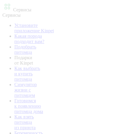
Сервисы
Сервисы
Установите
приложение Kinpet
Какая порода
подходит вам?
Подобрать
питомца
Подарки
от Kinpet
Как выбрать
и купить
питомца
Симулятор
жизни с
питомцем
Готовимся
к появлению
питомца дома
Как взять
питомца
из приюта
Беременность