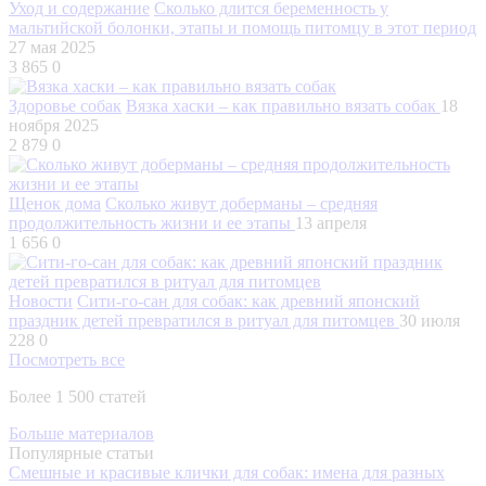
Уход и содержание
Сколько длится беременность у
мальтийской болонки, этапы и помощь питомцу в этот период
27 мая 2025
3 865
0
Здоровье собак
Вязка хаски – как правильно вязать собак
18
ноября 2025
2 879
0
Щенок дома
Сколько живут доберманы – средняя
продолжительность жизни и ее этапы
13 апреля
1 656
0
Новости
Сити-го-сан для собак: как древний японский
праздник детей превратился в ритуал для питомцев
30 июля
228
0
Посмотреть все
Более 1 500 статей
Больше материалов
Популярные статьи
Смешные и красивые клички для собак: имена для разных