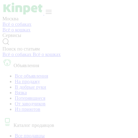
Москва
Всё о собаках
Всё о кошках
Сервисы
Поиск по статьям
Всё о собаках
Всё о кошках
Объявления
Все объявления
На продажу
В добрые руки
Вязка
Потерявшиеся
От заводчиков
Из приютов
Каталог продавцов
Все продавцы