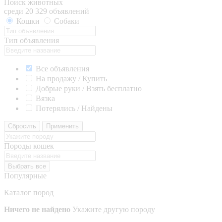
Поиск животных
среди 20 329 объявлений
Кошки
Собаки
Тип объявления
Все объявления
На продажу / Купить
Добрые руки / Взять бесплатно
Вязка
Потерялись / Найдены
Сбросить
Применить
Породы кошек
Выбрать все
Популярные
Каталог пород
Ничего не найдено
Укажите другую породу