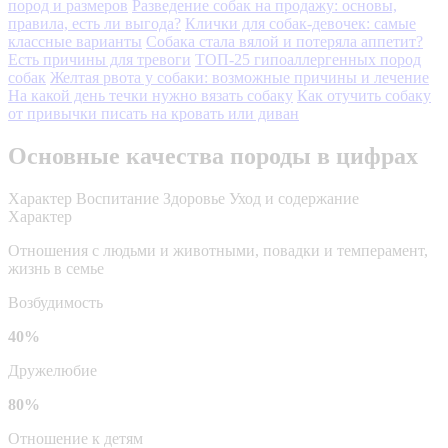
пород и размеров
Разведение собак на продажу: основы,
правила, есть ли выгода?
Клички для собак-девочек: самые
классные варианты
Собака стала вялой и потеряла аппетит?
Есть причины для тревоги
ТОП-25 гипоаллергенных пород
собак
Желтая рвота у собаки: возможные причины и лечение
На какой день течки нужно вязать собаку
Как отучить собаку
от привычки писать на кровать или диван
Основные качества породы в цифрах
Характер
Воспитание
Здоровье
Уход и содержание
Характер
Отношения с людьми и животными, повадки и темперамент,
жизнь в семье
Возбудимость
40%
Дружелюбие
80%
Отношение к детям