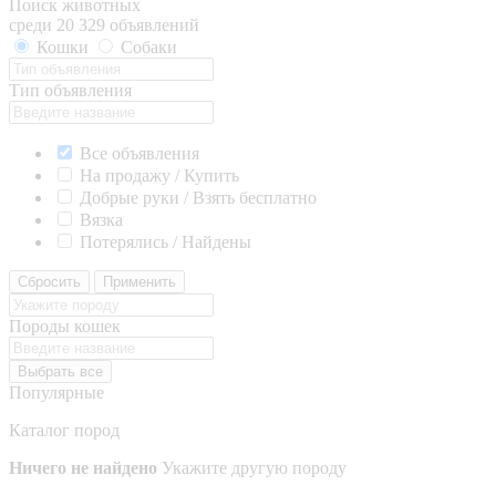
Поиск животных
среди 20 329 объявлений
Кошки
Собаки
Тип объявления
Все объявления
На продажу / Купить
Добрые руки / Взять бесплатно
Вязка
Потерялись / Найдены
Сбросить
Применить
Породы кошек
Выбрать все
Популярные
Каталог пород
Ничего не найдено
Укажите другую породу