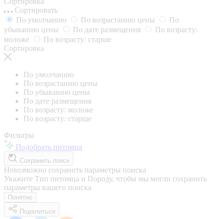
Сортировка
Сортировать
По умолчанию
По возрастанию цены
По
убыванию цены
По дате размещения
По возрасту:
моложе
По возрасту: старше
Сортировка
По умолчанию
По возрастанию цены
По убыванию цены
По дате размещения
По возрасту: моложе
По возрасту: старше
Фильтры
Подобрать питомца
Сохранить поиск
Невозможно сохранить параметры поиска
Укажите Тип питомца и Породу, чтобы мы могли сохранить
параметры вашего поиска
Понятно
Поделиться