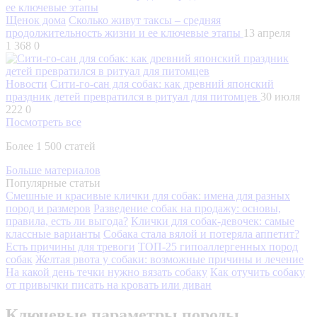
Щенок дома
Сколько живут таксы – средняя
продолжительность жизни и ее ключевые этапы
13 апреля
1 368
0
Новости
Сити-го-сан для собак: как древний японский
праздник детей превратился в ритуал для питомцев
30 июля
222
0
Посмотреть все
Более 1 500 статей
Больше материалов
Популярные статьи
Смешные и красивые клички для собак: имена для разных
пород и размеров
Разведение собак на продажу: основы,
правила, есть ли выгода?
Клички для собак-девочек: самые
классные варианты
Собака стала вялой и потеряла аппетит?
Есть причины для тревоги
ТОП-25 гипоаллергенных пород
собак
Желтая рвота у собаки: возможные причины и лечение
На какой день течки нужно вязать собаку
Как отучить собаку
от привычки писать на кровать или диван
Ключевые параметры породы