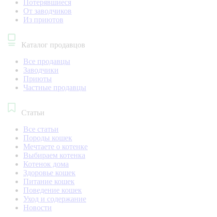
Потерявшиеся
От заводчиков
Из приютов
Каталог продавцов
Все продавцы
Заводчики
Приюты
Частные продавцы
Статьи
Все статьи
Породы кошек
Мечтаете о котенке
Выбираем котенка
Котенок дома
Здоровье кошек
Питание кошек
Поведение кошек
Уход и содержание
Новости