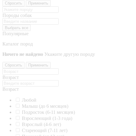
Сбросить
Применить
Породы собак
Выбрать все
Популярные
Каталог пород
Ничего не найдено
Укажите другую породу
Сбросить
Применить
Возраст
Возраст
Любой
Малыш (до 6 месяцев)
Подросток (6-11 месяцев)
Взрослеющий (1-3 года)
Взрослый (4-6 лет)
Стареющий (7-11 лет)