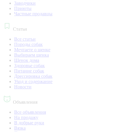
Заводчики
Приюты
Частные продавцы
Статьи
Все статьи
Породы собак
Мечтаете о щенке
Выбираем щенка
Щенок дома
Здоровье собак
Питание собак
Дрессировка собак
Уход и содержание
Новости
Объявления
Все объявления
На продажу
В добрые руки
Вязка