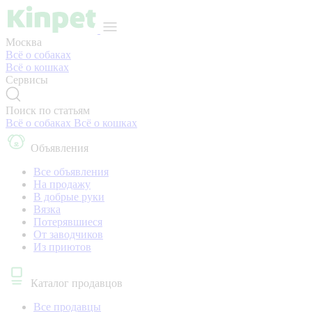
Москва
Всё о собаках
Всё о кошках
Сервисы
Поиск по статьям
Всё о собаках
Всё о кошках
Объявления
Все объявления
На продажу
В добрые руки
Вязка
Потерявшиеся
От заводчиков
Из приютов
Каталог продавцов
Все продавцы