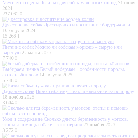
Мечтаете о щенке
Клички для собак маленьких пород
31 июля
2024
237 062
0
Дрессировка собак
Дрессировка и воспитание бордер-колли
16 августа 2024
15 266
1
Питание собак
Можно ли собакам морковь – сырую или
вареную
22 марта 2025
7 740
0
Выбираем щенка
Белый доберман – особенности породы,
фото альбиносов
14 августа 2025
5 748
0
Здоровье собак
Вязка сиба-ину – как правильно вязать породу
18 ноября 2025
3 604
0
Уход и содержание
Сколько длится беременность у мопсов,
этапы и помощь собаке в этот период
25 ноября 2025
3 272
0