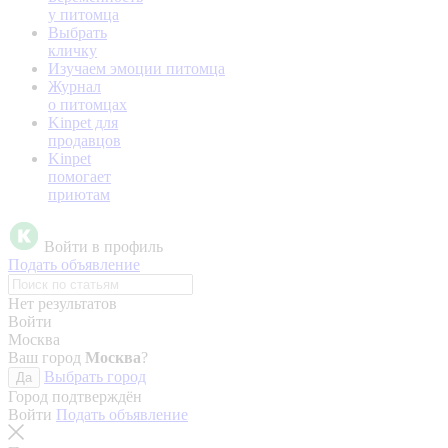
у питомца
Выбрать
кличку
Изучаем эмоции питомца
Журнал
о питомцах
Kinpet для
продавцов
Kinpet
помогает
приютам
Войти в профиль
Подать объявление
Нет результатов
Войти
Москва
Ваш город
Москва
?
Выбрать город
Да
Город подтверждён
Войти
Подать объявление