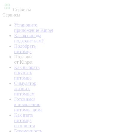
Сервисы
Сервисы
Установите
приложение Kinpet
Какая порода
подходит вам?
Подобрать
питомца
Подарки
от Kinpet
Как выбрать
и купить
питомца
Симулятор
жизни с
питомцем
Готовимся
к появлению
питомца дома
Как взять
питомца
из приюта
Беременность