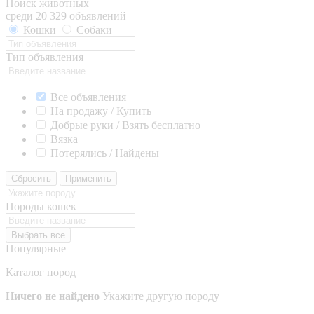
Поиск животных
среди 20 329 объявлений
Кошки
Собаки
Тип объявления
Все объявления
На продажу / Купить
Добрые руки / Взять бесплатно
Вязка
Потерялись / Найдены
Сбросить
Применить
Породы кошек
Выбрать все
Популярные
Каталог пород
Ничего не найдено
Укажите другую породу