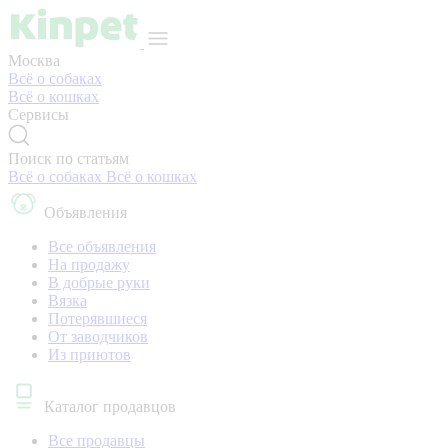
Москва
Всё о собаках
Всё о кошках
Сервисы
Поиск по статьям
Всё о собаках
Всё о кошках
Объявления
Все объявления
На продажу
В добрые руки
Вязка
Потерявшиеся
От заводчиков
Из приютов
Каталог продавцов
Все продавцы