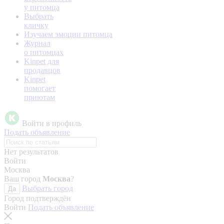
у питомца
Выбрать
кличку
Изучаем эмоции питомца
Журнал
о питомцах
Kinpet для
продавцов
Kinpet
помогает
приютам
Войти в профиль
Подать объявление
Нет результатов
Войти
Москва
Ваш город
Москва
?
Выбрать город
Да
Город подтверждён
Войти
Подать объявление