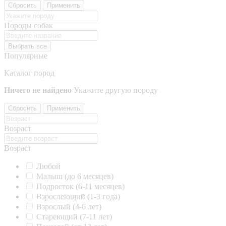
Сбросить
Применить
Породы собак
Выбрать все
Популярные
Каталог пород
Ничего не найдено
Укажите другую породу
Сбросить
Применить
Возраст
Возраст
Любой
Малыш (до 6 месяцев)
Подросток (6-11 месяцев)
Взрослеющий (1-3 года)
Взрослый (4-6 лет)
Стареющий (7-11 лет)