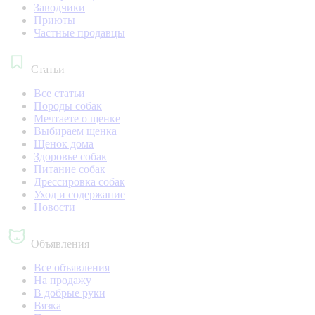
Заводчики
Приюты
Частные продавцы
Статьи
Все статьи
Породы собак
Мечтаете о щенке
Выбираем щенка
Щенок дома
Здоровье собак
Питание собак
Дрессировка собак
Уход и содержание
Новости
Объявления
Все объявления
На продажу
В добрые руки
Вязка