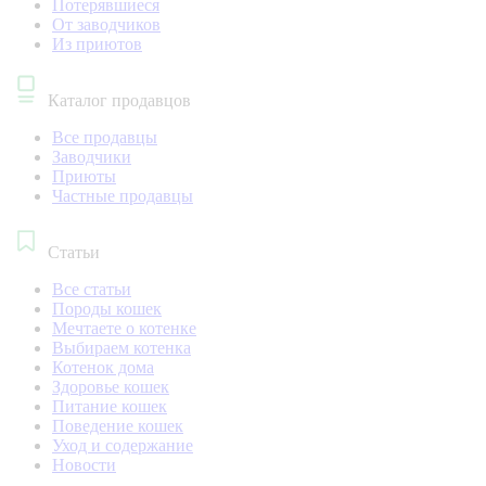
Потерявшиеся
От заводчиков
Из приютов
Каталог продавцов
Все продавцы
Заводчики
Приюты
Частные продавцы
Статьи
Все статьи
Породы кошек
Мечтаете о котенке
Выбираем котенка
Котенок дома
Здоровье кошек
Питание кошек
Поведение кошек
Уход и содержание
Новости