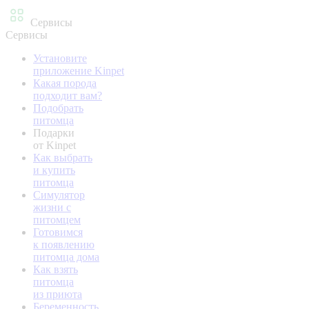
Сервисы
Сервисы
Установите
приложение Kinpet
Какая порода
подходит вам?
Подобрать
питомца
Подарки
от Kinpet
Как выбрать
и купить
питомца
Симулятор
жизни с
питомцем
Готовимся
к появлению
питомца дома
Как взять
питомца
из приюта
Беременность