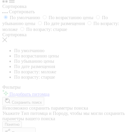
Сортировка
Сортировать
По умолчанию
По возрастанию цены
По
убыванию цены
По дате размещения
По возрасту:
моложе
По возрасту: старше
Сортировка
По умолчанию
По возрастанию цены
По убыванию цены
По дате размещения
По возрасту: моложе
По возрасту: старше
Фильтры
Подобрать питомца
Сохранить поиск
Невозможно сохранить параметры поиска
Укажите Тип питомца и Породу, чтобы мы могли сохранить
параметры вашего поиска
Понятно