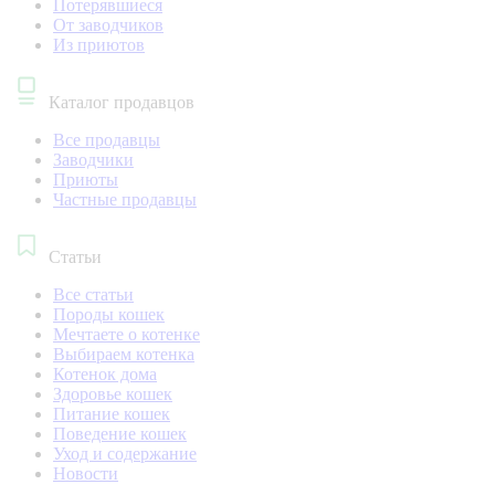
Потерявшиеся
От заводчиков
Из приютов
Каталог продавцов
Все продавцы
Заводчики
Приюты
Частные продавцы
Статьи
Все статьи
Породы кошек
Мечтаете о котенке
Выбираем котенка
Котенок дома
Здоровье кошек
Питание кошек
Поведение кошек
Уход и содержание
Новости