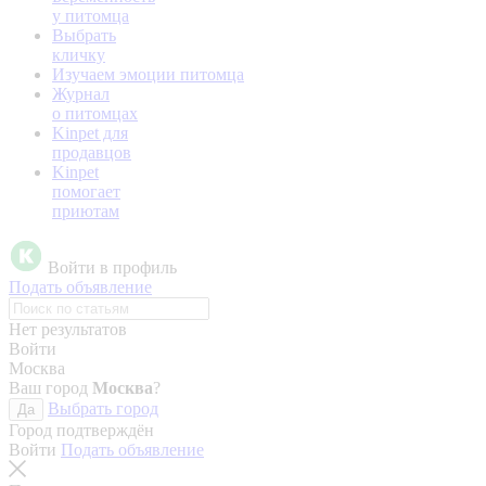
у питомца
Выбрать
кличку
Изучаем эмоции питомца
Журнал
о питомцах
Kinpet для
продавцов
Kinpet
помогает
приютам
Войти в профиль
Подать объявление
Нет результатов
Войти
Москва
Ваш город
Москва
?
Выбрать город
Да
Город подтверждён
Войти
Подать объявление