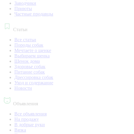
Заводчики
Приюты
Частные продавцы
Статьи
Все статьи
Породы собак
Мечтаете о щенке
Выбираем щенка
Щенок дома
Здоровье собак
Питание собак
Дрессировка собак
Уход и содержание
Новости
Объявления
Все объявления
На продажу
В добрые руки
Вязка