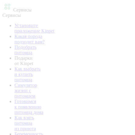
Сервисы
Сервисы
Установите
приложение Kinpet
Какая порода
подходит вам?
Подобрать
питомца
Подарки
от Kinpet
Как выбрать
и купить
питомца
Симулятор
жизни с
питомцем
Готовимся
к появлению
питомца дома
Как взять
питомца
из приюта
Беременность