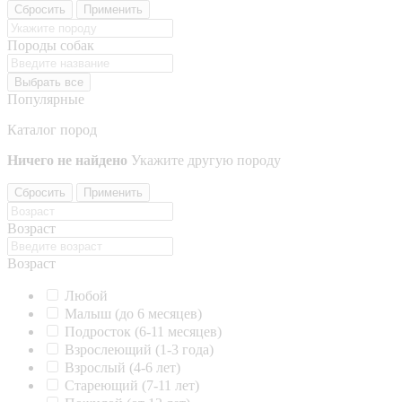
Сбросить
Применить
Породы собак
Выбрать все
Популярные
Каталог пород
Ничего не найдено
Укажите другую породу
Сбросить
Применить
Возраст
Возраст
Любой
Малыш (до 6 месяцев)
Подросток (6-11 месяцев)
Взрослеющий (1-3 года)
Взрослый (4-6 лет)
Стареющий (7-11 лет)