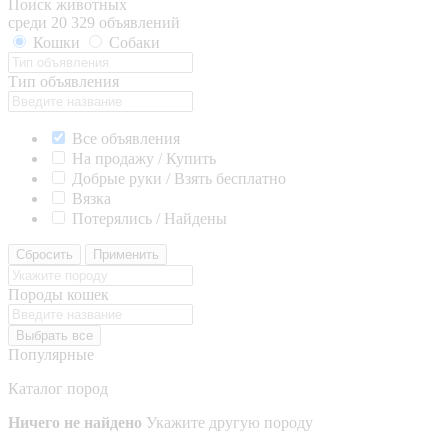
Поиск животных
среди 20 329 объявлений
Кошки
Собаки
Тип объявления
Все объявления
На продажу / Купить
Добрые руки / Взять бесплатно
Вязка
Потерялись / Найдены
Сбросить
Применить
Породы кошек
Выбрать все
Популярные
Каталог пород
Ничего не найдено
Укажите другую породу