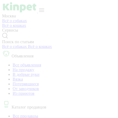
Москва
Всё о собаках
Всё о кошках
Сервисы
Поиск по статьям
Всё о собаках
Всё о кошках
Объявления
Все объявления
На продажу
В добрые руки
Вязка
Потерявшиеся
От заводчиков
Из приютов
Каталог продавцов
Все продавцы