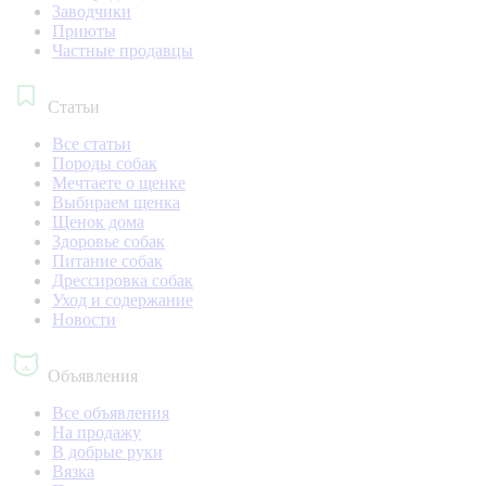
Заводчики
Приюты
Частные продавцы
Статьи
Все статьи
Породы собак
Мечтаете о щенке
Выбираем щенка
Щенок дома
Здоровье собак
Питание собак
Дрессировка собак
Уход и содержание
Новости
Объявления
Все объявления
На продажу
В добрые руки
Вязка