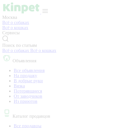
Москва
Всё о собаках
Всё о кошках
Сервисы
Поиск по статьям
Всё о собаках
Всё о кошках
Объявления
Все объявления
На продажу
В добрые руки
Вязка
Потерявшиеся
От заводчиков
Из приютов
Каталог продавцов
Все продавцы