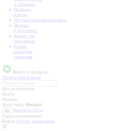
у питомца
Выбрать
кличку
Изучаем эмоции питомца
Журнал
о питомцах
Kinpet для
продавцов
Kinpet
помогает
приютам
Войти в профиль
Подать объявление
Нет результатов
Войти
Москва
Ваш город
Москва
?
Выбрать город
Да
Город подтверждён
Войти
Подать объявление