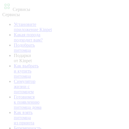
Сервисы
Сервисы
Установите
приложение Kinpet
Какая порода
подходит вам?
Подобрать
питомца
Подарки
от Kinpet
Как выбрать
и купить
питомца
Симулятор
жизни с
питомцем
Готовимся
к появлению
питомца дома
Как взять
питомца
из приюта
Беременность