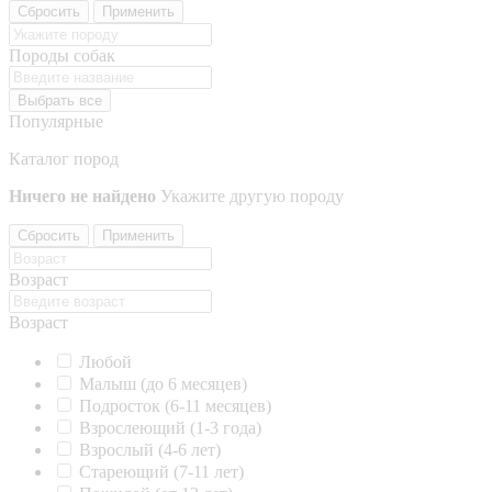
Сбросить
Применить
Породы собак
Выбрать все
Популярные
Каталог пород
Ничего не найдено
Укажите другую породу
Сбросить
Применить
Возраст
Возраст
Любой
Малыш (до 6 месяцев)
Подросток (6-11 месяцев)
Взрослеющий (1-3 года)
Взрослый (4-6 лет)
Стареющий (7-11 лет)