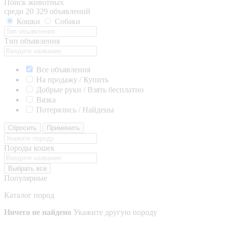
Поиск животных
среди 20 329 объявлений
Кошки
Собаки
Тип объявления
Все объявления
На продажу / Купить
Добрые руки / Взять бесплатно
Вязка
Потерялись / Найдены
Сбросить
Применить
Породы кошек
Выбрать все
Популярные
Каталог пород
Ничего не найдено
Укажите другую породу