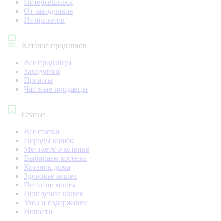
Потерявшиеся
От заводчиков
Из приютов
Каталог продавцов
Все продавцы
Заводчики
Приюты
Частные продавцы
Статьи
Все статьи
Породы кошек
Мечтаете о котенке
Выбираем котенка
Котенок дома
Здоровье кошек
Питание кошек
Поведение кошек
Уход и содержание
Новости