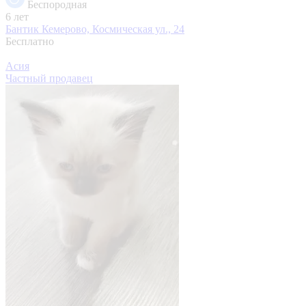
Беспородная
6 лет
Бантик
Кемерово, Космическая ул., 24
Бесплатно
Асия
Частный продавец