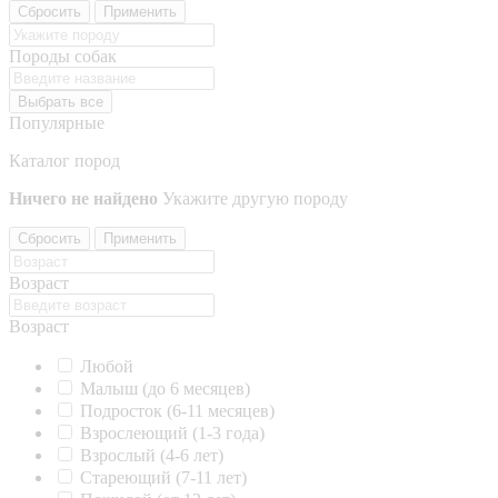
Сбросить
Применить
Породы собак
Выбрать все
Популярные
Каталог пород
Ничего не найдено
Укажите другую породу
Сбросить
Применить
Возраст
Возраст
Любой
Малыш (до 6 месяцев)
Подросток (6-11 месяцев)
Взрослеющий (1-3 года)
Взрослый (4-6 лет)
Стареющий (7-11 лет)