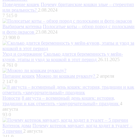
Поведение кошек
Почему британские кошки злые – стереотип
или реальность?
2.08.2024
7 515
0
Выбираем котенка
Полосатые коты – обзор пород с полосками
и фото окрасов
23.08.2024
23 908
0
Уход и содержание
Сколько длится беременность у мейн-
кунов, этапы и уход за кошкой в этот период
26.11.2025
4 761
0
Питание кошек
Можно ли кошкам рукколу?
2 апреля
2 147
0
Новости
8 августа – всемирный день кошек: история,
традиции и как отметить «замуррчательный» праздник
4
августа
93
0
Котенок дома
Почему котенок мяукает, когда ходит в туалет –
5 причин
2 августа
241
0