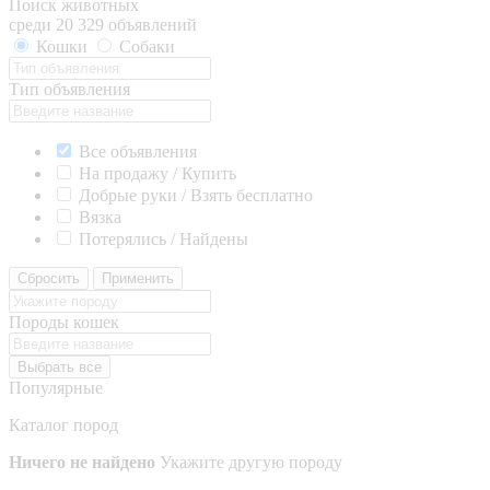
Поиск животных
среди 20 329 объявлений
Кошки
Собаки
Тип объявления
Все объявления
На продажу / Купить
Добрые руки / Взять бесплатно
Вязка
Потерялись / Найдены
Сбросить
Применить
Породы кошек
Выбрать все
Популярные
Каталог пород
Ничего не найдено
Укажите другую породу