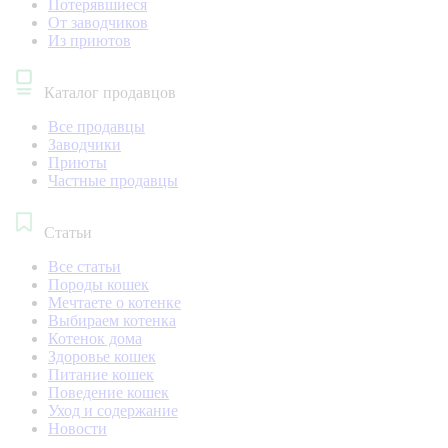
Потерявшиеся
От заводчиков
Из приютов
Каталог продавцов
Все продавцы
Заводчики
Приюты
Частные продавцы
Статьи
Все статьи
Породы кошек
Мечтаете о котенке
Выбираем котенка
Котенок дома
Здоровье кошек
Питание кошек
Поведение кошек
Уход и содержание
Новости