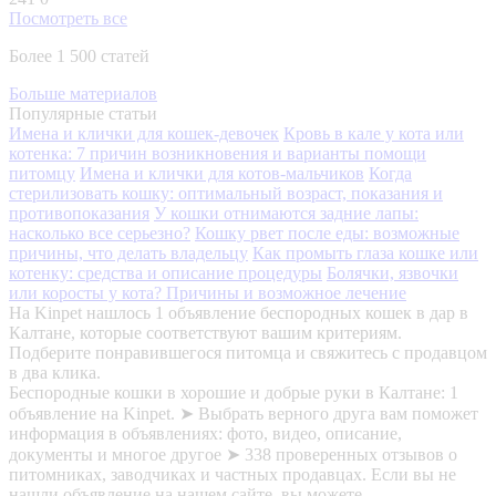
Посмотреть все
Более 1 500 статей
Больше материалов
Популярные статьи
Имена и клички для кошек-девочек
Кровь в кале у кота или
котенка: 7 причин возникновения и варианты помощи
питомцу
Имена и клички для котов-мальчиков
Когда
стерилизовать кошку: оптимальный возраст, показания и
противопоказания
У кошки отнимаются задние лапы:
насколько все серьезно?
Кошку рвет после еды: возможные
причины, что делать владельцу
Как промыть глаза кошке или
котенку: средства и описание процедуры
Болячки, язвочки
или коросты у кота? Причины и возможное лечение
На Kinpet нашлось 1 объявление беспородных кошек в дар в
Калтане, которые соответствуют вашим критериям.
Подберите понравившегося питомца и свяжитесь с продавцом
в два клика.
Беспородные кошки в хорошие и добрые руки в Калтане: 1
объявление на Kinpet. ➤ Выбрать верного друга вам поможет
информация в объявлениях: фото, видео, описание,
документы и многое другое ➤ 338 проверенных отзывов о
питомниках, заводчиках и частных продавцах. Если вы не
нашли объявление на нашем сайте, вы можете