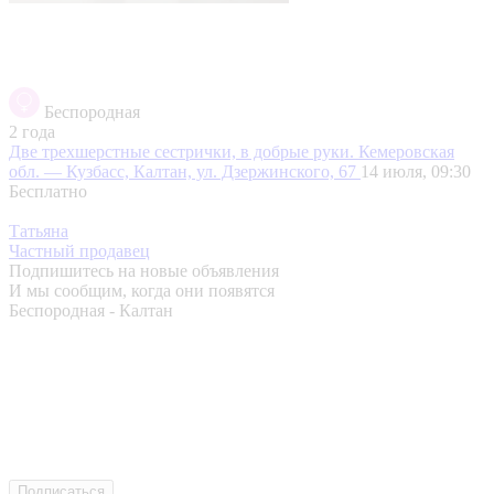
Беспородная
2 года
Две трехшерстные сестрички, в добрые руки.
Кемеровская
обл. — Кузбасс, Калтан, ул. Дзержинского, 67
14 июля, 09:30
Бесплатно
Татьяна
Частный продавец
Подпишитесь на новые объявления
И мы сообщим, когда они появятся
Беспородная - Калтан
Подписаться