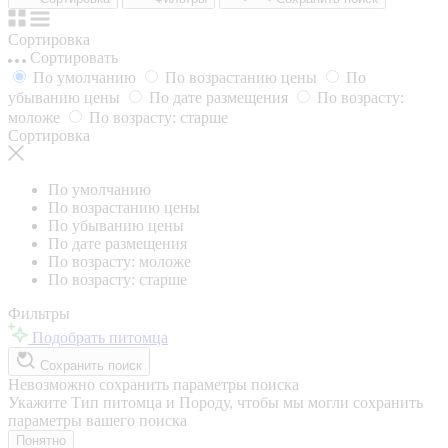
Сортировка
Сортировать
По умолчанию
По возрастанию цены
По
убыванию цены
По дате размещения
По возрасту:
моложе
По возрасту: старше
Сортировка
По умолчанию
По возрастанию цены
По убыванию цены
По дате размещения
По возрасту: моложе
По возрасту: старше
Фильтры
Подобрать питомца
Сохранить поиск
Невозможно сохранить параметры поиска
Укажите Тип питомца и Породу, чтобы мы могли сохранить
параметры вашего поиска
Понятно