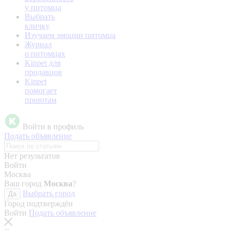
у питомца
Выбрать
кличку
Изучаем эмоции питомца
Журнал
о питомцах
Kinpet для
продавцов
Kinpet
помогает
приютам
Войти в профиль
Подать объявление
Нет результатов
Войти
Москва
Ваш город
Москва
?
Выбрать город
Да
Город подтверждён
Войти
Подать объявление