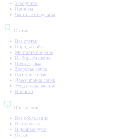
Заводчики
Приюты
Частные продавцы
Статьи
Все статьи
Породы собак
Мечтаете о щенке
Выбираем щенка
Щенок дома
Здоровье собак
Питание собак
Дрессировка собак
Уход и содержание
Новости
Объявления
Все объявления
На продажу
В добрые руки
Вязка