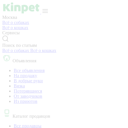
Москва
Всё о собаках
Всё о кошках
Сервисы
Поиск по статьям
Всё о собаках
Всё о кошках
Объявления
Все объявления
На продажу
В добрые руки
Вязка
Потерявшиеся
От заводчиков
Из приютов
Каталог продавцов
Все продавцы