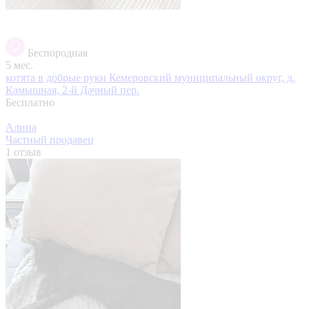
Беспородная
5 мес.
котята в добрые руки
Кемеровский муниципальный округ, д.
Камышная, 2-й Дачный пер.
Бесплатно
Алина
Частный продавец
1 отзыв