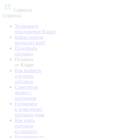
Сервисы
Сервисы
Установите
приложение Kinpet
Какая порода
подходит вам?
Подобрать
питомца
Подарки
от Kinpet
Как выбрать
и купить
питомца
Симулятор
жизни с
питомцем
Готовимся
к появлению
питомца дома
Как взять
питомца
из приюта
Беременность