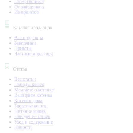
Потерявшиеся
От заводчиков
Из приютов
Каталог продавцов
Все продавцы
Заводчики
Приюты
Частные продавцы
Статьи
Все статьи
Породы кошек
Мечтаете о котенке
Выбираем котенка
Котенок дома
Здоровье кошек
Питание кошек
Поведение кошек
Уход и содержание
Новости