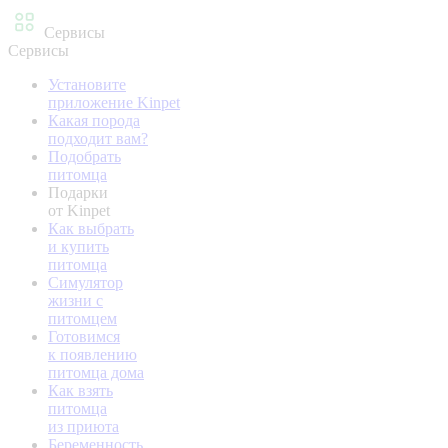
Сервисы
Сервисы
Установите
приложение Kinpet
Какая порода
подходит вам?
Подобрать
питомца
Подарки
от Kinpet
Как выбрать
и купить
питомца
Симулятор
жизни с
питомцем
Готовимся
к появлению
питомца дома
Как взять
питомца
из приюта
Беременность