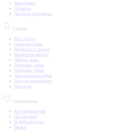
Заводчики
Приюты
Частные продавцы
Статьи
Все статьи
Породы собак
Мечтаете о щенке
Выбираем щенка
Щенок дома
Здоровье собак
Питание собак
Дрессировка собак
Уход и содержание
Новости
Объявления
Все объявления
На продажу
В добрые руки
Вязка