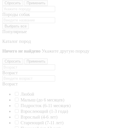
Сбросить
Применить
Породы собак
Выбрать все
Популярные
Каталог пород
Ничего не найдено
Укажите другую породу
Сбросить
Применить
Возраст
Возраст
Любой
Малыш (до 6 месяцев)
Подросток (6-11 месяцев)
Взрослеющий (1-3 года)
Взрослый (4-6 лет)
Стареющий (7-11 лет)