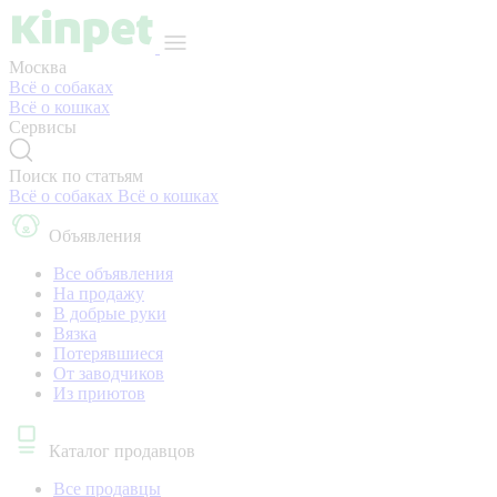
Москва
Всё о собаках
Всё о кошках
Сервисы
Поиск по статьям
Всё о собаках
Всё о кошках
Объявления
Все объявления
На продажу
В добрые руки
Вязка
Потерявшиеся
От заводчиков
Из приютов
Каталог продавцов
Все продавцы