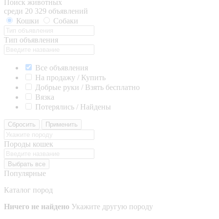
Поиск животных
среди 20 329 объявлений
Кошки
Собаки
Тип объявления
Все объявления
На продажу / Купить
Добрые руки / Взять бесплатно
Вязка
Потерялись / Найдены
Сбросить
Применить
Породы кошек
Выбрать все
Популярные
Каталог пород
Ничего не найдено
Укажите другую породу