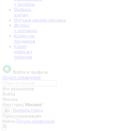
у питомца
Выбрать
кличку
Изучаем эмоции питомца
Журнал
о питомцах
Kinpet для
продавцов
Kinpet
помогает
приютам
Войти в профиль
Подать объявление
Нет результатов
Войти
Москва
Ваш город
Москва
?
Выбрать город
Да
Город подтверждён
Войти
Подать объявление