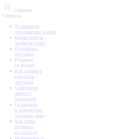
Сервисы
Сервисы
Установите
приложение Kinpet
Какая порода
подходит вам?
Подобрать
питомца
Подарки
от Kinpet
Как выбрать
и купить
питомца
Симулятор
жизни с
питомцем
Готовимся
к появлению
питомца дома
Как взять
питомца
из приюта
Беременность