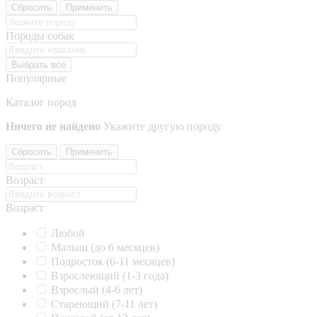
Сбросить
Применить
Породы собак
Выбрать все
Популярные
Каталог пород
Ничего не найдено
Укажите другую породу
Сбросить
Применить
Возраст
Возраст
Любой
Малыш (до 6 месяцев)
Подросток (6-11 месяцев)
Взрослеющий (1-3 года)
Взрослый (4-6 лет)
Стареющий (7-11 лет)