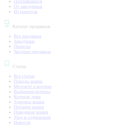
Потерявшиеся
От заводчиков
Из приютов
Каталог продавцов
Все продавцы
Заводчики
Приюты
Частные продавцы
Статьи
Все статьи
Породы кошек
Мечтаете о котенке
Выбираем котенка
Котенок дома
Здоровье кошек
Питание кошек
Поведение кошек
Уход и содержание
Новости