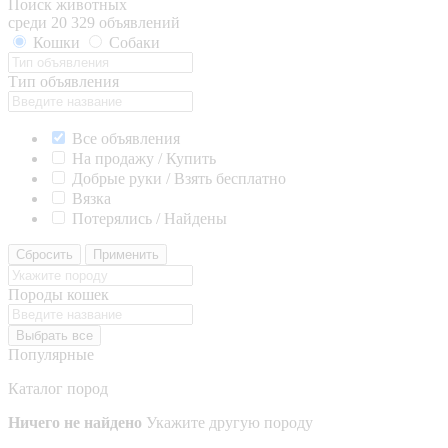
Поиск животных
среди 20 329 объявлений
Кошки
Собаки
Тип объявления
Все объявления
На продажу / Купить
Добрые руки / Взять бесплатно
Вязка
Потерялись / Найдены
Сбросить
Применить
Породы кошек
Выбрать все
Популярные
Каталог пород
Ничего не найдено
Укажите другую породу