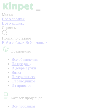
Москва
Всё о собаках
Всё о кошках
Сервисы
Поиск по статьям
Всё о собаках
Всё о кошках
Объявления
Все объявления
На продажу
В добрые руки
Вязка
Потерявшиеся
От заводчиков
Из приютов
Каталог продавцов
Все продавцы