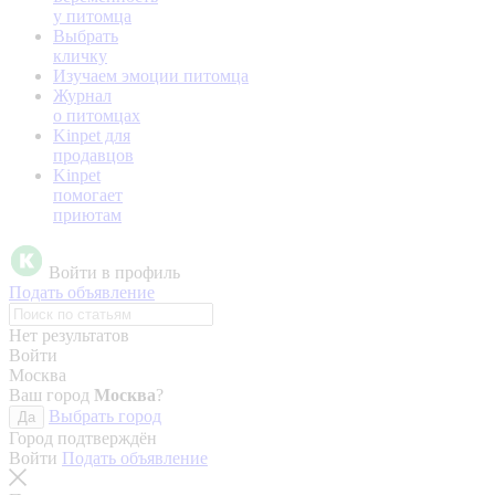
у питомца
Выбрать
кличку
Изучаем эмоции питомца
Журнал
о питомцах
Kinpet для
продавцов
Kinpet
помогает
приютам
Войти в профиль
Подать объявление
Нет результатов
Войти
Москва
Ваш город
Москва
?
Выбрать город
Да
Город подтверждён
Войти
Подать объявление