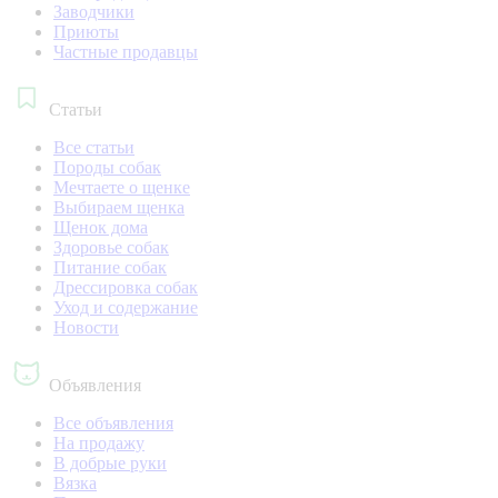
Заводчики
Приюты
Частные продавцы
Статьи
Все статьи
Породы собак
Мечтаете о щенке
Выбираем щенка
Щенок дома
Здоровье собак
Питание собак
Дрессировка собак
Уход и содержание
Новости
Объявления
Все объявления
На продажу
В добрые руки
Вязка