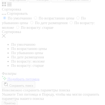
Сортировка
Сортировать
По умолчанию
По возрастанию цены
По
убыванию цены
По дате размещения
По возрасту:
моложе
По возрасту: старше
Сортировка
По умолчанию
По возрастанию цены
По убыванию цены
По дате размещения
По возрасту: моложе
По возрасту: старше
Фильтры
Подобрать питомца
Сохранить поиск
Невозможно сохранить параметры поиска
Укажите Тип питомца и Породу, чтобы мы могли сохранить
параметры вашего поиска
Понятно