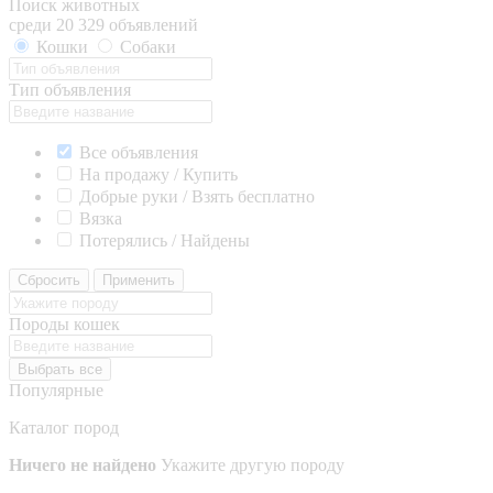
Поиск животных
среди 20 329 объявлений
Кошки
Собаки
Тип объявления
Все объявления
На продажу / Купить
Добрые руки / Взять бесплатно
Вязка
Потерялись / Найдены
Сбросить
Применить
Породы кошек
Выбрать все
Популярные
Каталог пород
Ничего не найдено
Укажите другую породу