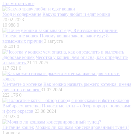
Посмотреть все
Уход и содержание
Какую траву любят и едят кошки
20.02.2023
10 988
0
Поведение кошек
Почему кошки закапывают еду: 8
возможных причин
3 августа
56 401
0
Здоровье кошек
Чесотка у кошек: чем опасна, как определить
и вылечить
21.11.2025
117 621
0
Мечтаете о котенке
Как можно назвать рыжего котенка: имена
для котов и кошек
31.07.2024
222 176
0
Выбираем котенка
Полосатые коты – обзор пород с полосками
и фото окрасов
23.08.2024
23 923
0
Питание кошек
Можно ли кошкам консервированный тунец?
1 апреля