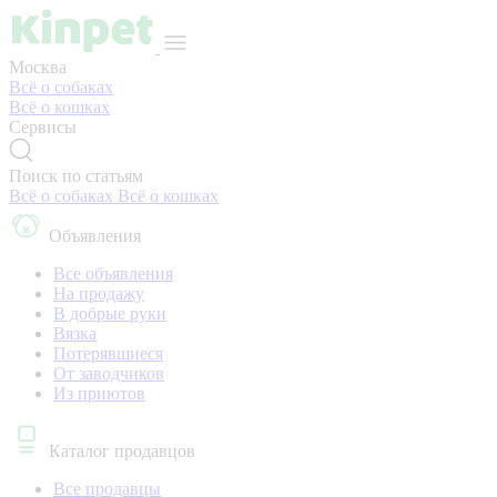
Москва
Всё о собаках
Всё о кошках
Сервисы
Поиск по статьям
Всё о собаках
Всё о кошках
Объявления
Все объявления
На продажу
В добрые руки
Вязка
Потерявшиеся
От заводчиков
Из приютов
Каталог продавцов
Все продавцы