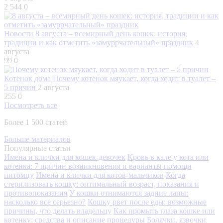
2 544
0
Новости
8 августа – всемирный день кошек: история,
традиции и как отметить «замуррчательный» праздник
4
августа
99
0
Котенок дома
Почему котенок мяукает, когда ходит в туалет –
5 причин
2 августа
255
0
Посмотреть все
Более 1 500 статей
Больше материалов
Популярные статьи
Имена и клички для кошек-девочек
Кровь в кале у кота или
котенка: 7 причин возникновения и варианты помощи
питомцу
Имена и клички для котов-мальчиков
Когда
стерилизовать кошку: оптимальный возраст, показания и
противопоказания
У кошки отнимаются задние лапы:
насколько все серьезно?
Кошку рвет после еды: возможные
причины, что делать владельцу
Как промыть глаза кошке или
котенку: средства и описание процедуры
Болячки, язвочки