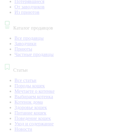
Потерявшиеся
От заводчиков
Из приютов
Каталог продавцов
Все продавцы
Заводчики
Приюты
Частные продавцы
Статьи
Все статьи
Породы кошек
Мечтаете о котенке
Выбираем котенка
Котенок дома
Здоровье кошек
Питание кошек
Поведение кошек
Уход и содержание
Новости