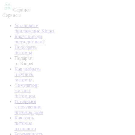
Сервисы
Сервисы
Установите
приложение Kinpet
Какая порода
подходит вам?
Подобрать
питомца
Подарки
от Kinpet
Как выбрать
и купить
питомца
Симулятор
жизни с
питомцем
Готовимся
к появлению
питомца дома
Как взять
питомца
из приюта
Беременность