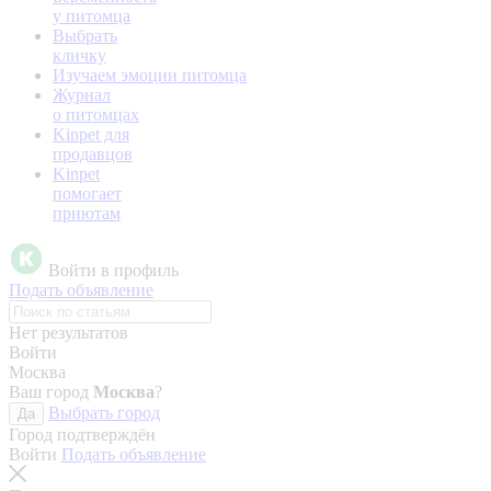
у питомца
Выбрать
кличку
Изучаем эмоции питомца
Журнал
о питомцах
Kinpet для
продавцов
Kinpet
помогает
приютам
Войти в профиль
Подать объявление
Нет результатов
Войти
Москва
Ваш город
Москва
?
Выбрать город
Да
Город подтверждён
Войти
Подать объявление