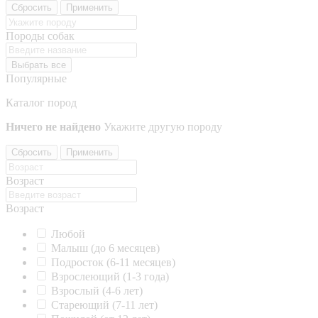
Сбросить
Применить
Породы собак
Выбрать все
Популярные
Каталог пород
Ничего не найдено
Укажите другую породу
Сбросить
Применить
Возраст
Возраст
Любой
Малыш (до 6 месяцев)
Подросток (6-11 месяцев)
Взрослеющий (1-3 года)
Взрослый (4-6 лет)
Стареющий (7-11 лет)