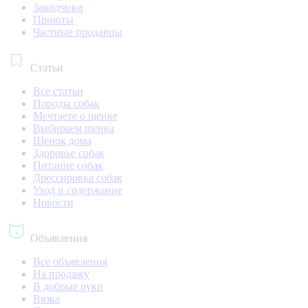
Заводчики
Приюты
Частные продавцы
Статьи
Все статьи
Породы собак
Мечтаете о щенке
Выбираем щенка
Щенок дома
Здоровье собак
Питание собак
Дрессировка собак
Уход и содержание
Новости
Объявления
Все объявления
На продажу
В добрые руки
Вязка