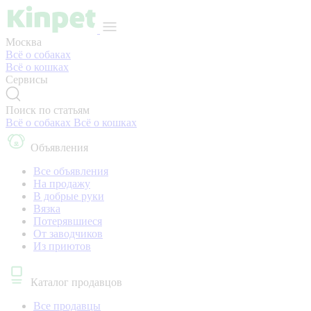
Москва
Всё о собаках
Всё о кошках
Сервисы
Поиск по статьям
Всё о собаках
Всё о кошках
Объявления
Все объявления
На продажу
В добрые руки
Вязка
Потерявшиеся
От заводчиков
Из приютов
Каталог продавцов
Все продавцы