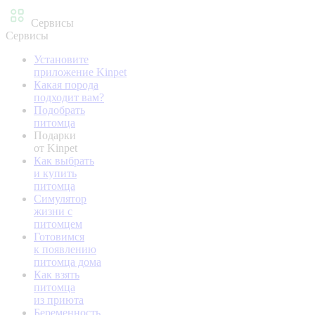
Сервисы
Сервисы
Установите
приложение Kinpet
Какая порода
подходит вам?
Подобрать
питомца
Подарки
от Kinpet
Как выбрать
и купить
питомца
Симулятор
жизни с
питомцем
Готовимся
к появлению
питомца дома
Как взять
питомца
из приюта
Беременность