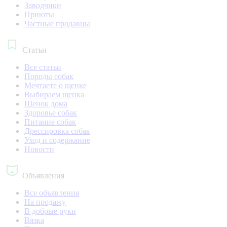
Заводчики
Приюты
Частные продавцы
Статьи
Все статьи
Породы собак
Мечтаете о щенке
Выбираем щенка
Щенок дома
Здоровье собак
Питание собак
Дрессировка собак
Уход и содержание
Новости
Объявления
Все объявления
На продажу
В добрые руки
Вязка