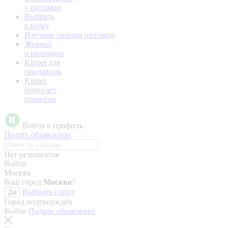
у питомца
Выбрать
кличку
Изучаем эмоции питомца
Журнал
о питомцах
Kinpet для
продавцов
Kinpet
помогает
приютам
Войти в профиль
Подать объявление
Нет результатов
Войти
Москва
Ваш город
Москва
?
Выбрать город
Да
Город подтверждён
Войти
Подать объявление