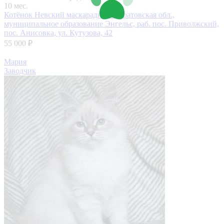
10 мес.
Котёнок Невский маскарадный
Саратовская обл.,
муниципальное образование Энгельс, раб. пос. Приволжский,
пос. Анисовка, ул. Кутузова, 42
55 000 ₽
Мария
Заводчик