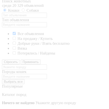
Поиск животных
среди 20 329 объявлений
Кошки
Собаки
Тип объявления
Все объявления
На продажу / Купить
Добрые руки / Взять бесплатно
Вязка
Потерялись / Найдены
Сбросить
Применить
Породы кошек
Выбрать все
Популярные
Каталог пород
Ничего не найдено
Укажите другую породу