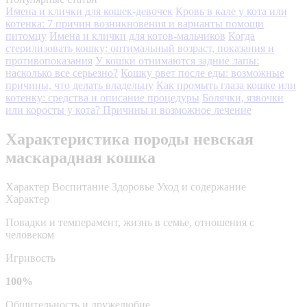
Имена и клички для кошек-девочек
Кровь в кале у кота или
котенка: 7 причин возникновения и варианты помощи
питомцу
Имена и клички для котов-мальчиков
Когда
стерилизовать кошку: оптимальный возраст, показания и
противопоказания
У кошки отнимаются задние лапы:
насколько все серьезно?
Кошку рвет после еды: возможные
причины, что делать владельцу
Как промыть глаза кошке или
котенку: средства и описание процедуры
Болячки, язвочки
или коросты у кота? Причины и возможное лечение
Характеристика породы невская
маскарадная кошка
Характер
Воспитание
Здоровье
Уход и содержание
Характер
Повадки и темперамент, жизнь в семье, отношения с
человеком
Игривость
100%
Общительность и дружелюбие