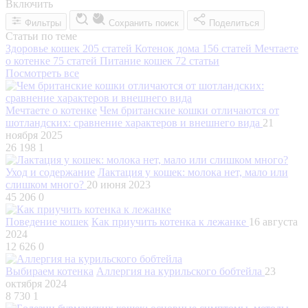
Включить
Фильтры
Сохранить поиск
Поделиться
Статьи по теме
Здоровье кошек
205 статей
Котенок дома
156 статей
Мечтаете
о котенке
75 статей
Питание кошек
72 статьи
Посмотреть все
Мечтаете о котенке
Чем британские кошки отличаются от
шотландских: сравнение характеров и внешнего вида
21
ноября 2025
26 198
1
Уход и содержание
Лактация у кошек: молока нет, мало или
слишком много?
20 июня 2023
45 206
0
Поведение кошек
Как приучить котенка к лежанке
16 августа
2024
12 626
0
Выбираем котенка
Аллергия на курильского бобтейла
23
октября 2024
8 730
1