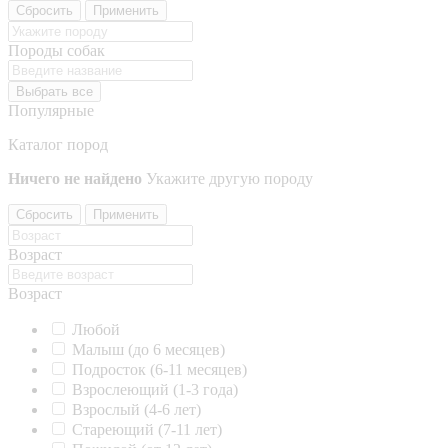
Сбросить
Применить
Породы собак
Выбрать все
Популярные
Каталог пород
Ничего не найдено
Укажите другую породу
Сбросить
Применить
Возраст
Возраст
Любой
Малыш (до 6 месяцев)
Подросток (6-11 месяцев)
Взрослеющий (1-3 года)
Взрослый (4-6 лет)
Стареющий (7-11 лет)