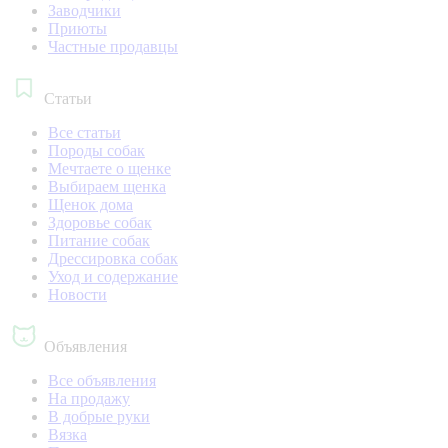
Заводчики
Приюты
Частные продавцы
Статьи
Все статьи
Породы собак
Мечтаете о щенке
Выбираем щенка
Щенок дома
Здоровье собак
Питание собак
Дрессировка собак
Уход и содержание
Новости
Объявления
Все объявления
На продажу
В добрые руки
Вязка