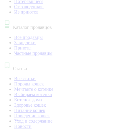
Потерявшиеся
От заводчиков
Из приютов
Каталог продавцов
Все продавцы
Заводчики
Приюты
Частные продавцы
Статьи
Все статьи
Породы кошек
Мечтаете о котенке
Выбираем котенка
Котенок дома
Здоровье кошек
Питание кошек
Поведение кошек
Уход и содержание
Новости