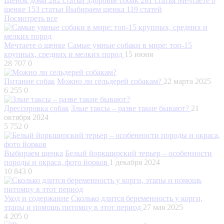
Щенок дома
282 статьи
Здоровье собак
281 статья
Мечтаете о
щенке
153 статьи
Выбираем щенка
119 статей
Посмотреть все
Мечтаете о щенке
Самые умные собаки в мире: топ-15
крупных, средних и мелких пород
15 июня
28 707
0
Питание собак
Можно ли сельдерей собакам?
22 марта 2025
6 255
0
Дрессировка собак
Злые таксы – разве такие бывают?
21
октября 2024
5 752
0
Выбираем щенка
Белый йоркширский терьер – особенности
породы и окраса, фото йорков
1 декабря 2024
10 843
0
Уход и содержание
Сколько длится беременность у корги,
этапы и помощь питомцу в этот период
27 мая 2025
4 205
0