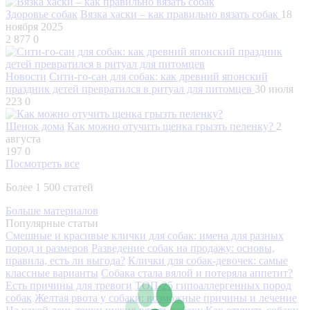
Здоровье собак
Вязка хаски – как правильно вязать собак
18
ноября 2025
2 877
0
Новости
Сити-го-сан для собак: как древний японский
праздник детей превратился в ритуал для питомцев
30 июля
223
0
Щенок дома
Как можно отучить щенка грызть пеленку?
2
августа
197
0
Посмотреть все
Более 1 500 статей
Больше материалов
Популярные статьи
Смешные и красивые клички для собак: имена для разных
пород и размеров
Разведение собак на продажу: основы,
правила, есть ли выгода?
Клички для собак-девочек: самые
классные варианты
Собака стала вялой и потеряла аппетит?
Есть причины для тревоги
ТОП-25 гипоаллергенных пород
собак
Желтая рвота у собаки: возможные причины и лечение