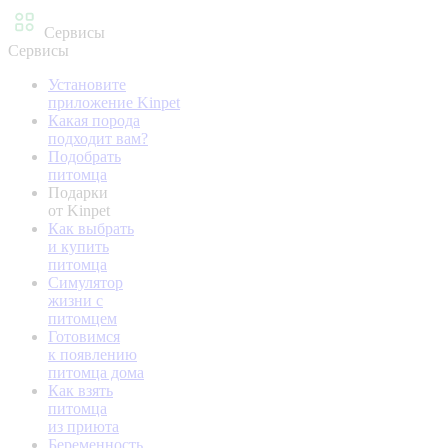
Сервисы
Сервисы
Установите
приложение Kinpet
Какая порода
подходит вам?
Подобрать
питомца
Подарки
от Kinpet
Как выбрать
и купить
питомца
Симулятор
жизни с
питомцем
Готовимся
к появлению
питомца дома
Как взять
питомца
из приюта
Беременность