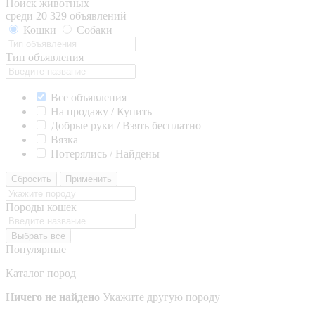
Поиск животных
среди 20 329 объявлений
Кошки
Собаки
Тип объявления
Все объявления
На продажу / Купить
Добрые руки / Взять бесплатно
Вязка
Потерялись / Найдены
Сбросить
Применить
Породы кошек
Выбрать все
Популярные
Каталог пород
Ничего не найдено
Укажите другую породу