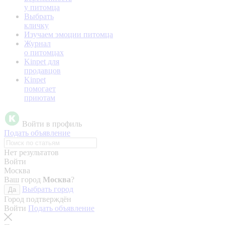
у питомца
Выбрать
кличку
Изучаем эмоции питомца
Журнал
о питомцах
Kinpet для
продавцов
Kinpet
помогает
приютам
Войти в профиль
Подать объявление
Нет результатов
Войти
Москва
Ваш город
Москва
?
Выбрать город
Да
Город подтверждён
Войти
Подать объявление