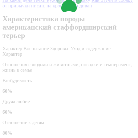
На какой день течки нужно вязать собаку
Как отучить собаку
от привычки писать на кровать или диван
Характеристика породы
американский стаффордширский
терьер
Характер
Воспитание
Здоровье
Уход и содержание
Характер
Отношения с людьми и животными, повадки и темперамент,
жизнь в семье
Возбудимость
60%
Дружелюбие
60%
Отношение к детям
80%