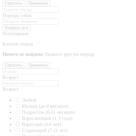
Сбросить
Применить
Породы собак
Выбрать все
Популярные
Каталог пород
Ничего не найдено
Укажите другую породу
Сбросить
Применить
Возраст
Возраст
Любой
Малыш (до 6 месяцев)
Подросток (6-11 месяцев)
Взрослеющий (1-3 года)
Взрослый (4-6 лет)
Стареющий (7-11 лет)