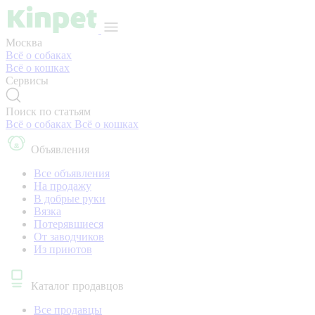
Москва
Всё о собаках
Всё о кошках
Сервисы
Поиск по статьям
Всё о собаках
Всё о кошках
Объявления
Все объявления
На продажу
В добрые руки
Вязка
Потерявшиеся
От заводчиков
Из приютов
Каталог продавцов
Все продавцы